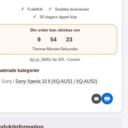
✓
✓
Fraktfritt
Snabba leveranser
 productListContainer
Merkitse blow productListContainer
Merkitse blo
✓
30 dagars öppet köp
Din order kan skickas om
9
54
22
Timmar
Minuter
Sekunder
Art nr:
36451 No 425
- Coverin
aterade kategorier
D
H
Sony /
Sony Xperia 10 II (XQ-AU51 / XQ-AU52)
e
a
s
r
T
H
i
d
g
c
P
a
n
a
U
r
9
8
s
s
d
d
9
9
k
e
e
c
a
S
k
k
s
a
l
o
r
r
T
n
i
s
oduktinformation