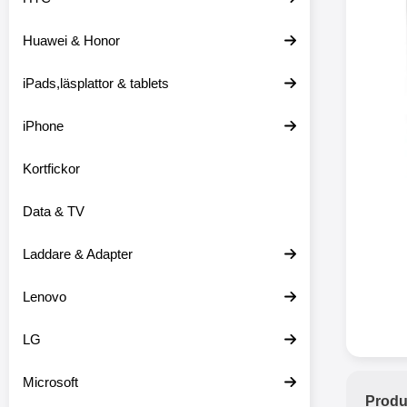
Huawei & Honor
Merkitse blow 
2 var
iPads,läsplattor & tablets
iPhone
Kortfickor
Data & TV
Laddare & Adapter
Lenovo
LG
Microsoft
Produ