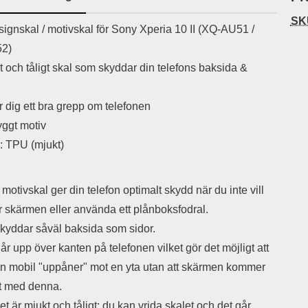
ö
S
B
D
6
9
r
n
l
u
SK
l
a
uktbeskrivning
9
9
ignskal / motivskal för Sony Xperia 10 II (XQ-AU51 /
u
a
u
b
k
k
e
l
r
b
2)
r
r
a
t
l
S
t och tåligt skal som skyddar din telefons baksida &
r
a
o
n
d
o
a
Välj
Välj
d
t
b
a
 dig ett bra grepp om telefonen
h
b
r
h
l
e
ggt motiv
ö
a
l: TPU (mjukt)
r
d
l
d
u
a
r
r
motivskal ger din telefon optimalt skydd när du inte vill
a
e
r skärmen eller använda ett plånboksfodral.
r
S
.
n
skyddar såväl baksida som sidor.
X
a
år upp över kanten på telefonen vilket gör det möjligt att
O
b
-
b
in mobil "uppåner" mot en yta utan att skärmen kommer
X
l
kt med denna.
3
a
3
d
et är mjukt och tåligt; du kan vrida skalet och det går