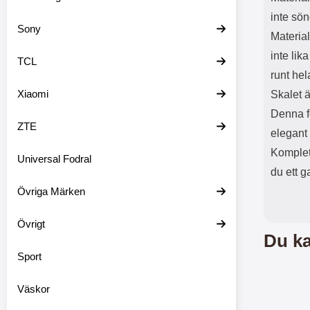
inte sön
Sony
Material
inte lik
TCL
runt hel
Xiaomi
Skalet ä
Denna f
ZTE
elegant
Komplet
Universal Fodral
du ett g
Övriga Märken
Övrigt
Du ka
Sport
Väskor