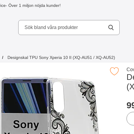
ice
- Över 1 miljon nöjda kunder!
kydd AB
Designskal TPU Sony Xperia 10 II (XQ-AU51 / XQ-AU52)
a köpte även
Gå 
Cov
Makera designskal TPU Sony Xperia 10 II (XQ-
D
(
Han
p
9
ant