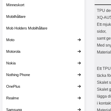
Minneskort
Prod
TPU des
Mobilhållare
XQ-AU5
Ett mjuk
Mob Holders Mobilhållare
sidor,
samt ger
Moto
Med sny
Motorola
Materia
Nokia
Ett TPU 
Nothing Phone
täcka fö
Skalet 
OnePlus
Skalet g
lägga d
Realme
i konta
Samsung
Material