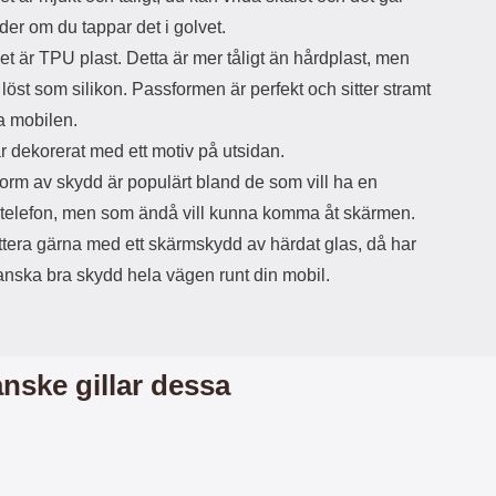
d
der om du tappar det i golvet.
ä
a
et är TPU plast. Detta är mer tåligt än hårdplast, men
r
r
s
e
a löst som silikon. Passformen är perfekt och sitter stramt
m
m
a mobilen.
i
e
d
d
r dekorerat med ett motiv på utsidan.
i
U
orm av skydd är populärt bland de som vill ha en
g
S
a
B
 telefon, men som ändå vill kunna komma åt skärmen.
t
&
tera gärna med ett skärmskydd av härdat glas, då har
r
U
å
S
anska bra skydd hela vägen runt din mobil.
d
B
l
T
ö
y
s
p
a
e
nske gillar dessa
h
-
ö
C
r
u
l
t
u
g