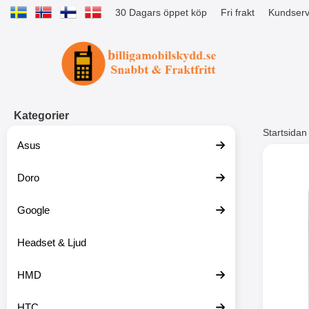
30 Dagars öppet köp
Fri frakt
Kundserv
Startsidan för Tibro Billiga Mobils
Kategorier
Startsidan
Asus
Andr
Doro
Google
Headset & Ljud
HMD
HTC