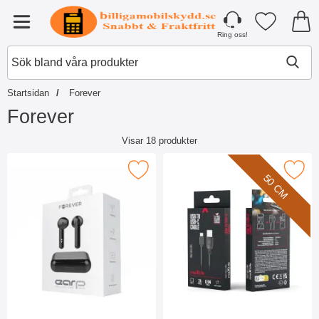
Startsidan för Tibro Billiga Mobilsky
Mina favori
Meny
Ring oss!
Startsidan
Forever
Forever
Visar
18
produkter
Makera in-Ear Trådlösa hörlurar, TWE-110 som favorit
Makera maxlife Type C USB la
50 CM