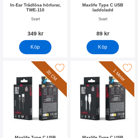
In-Ear Trådlösa hörlurar,
Maxlife Type C USB
TWE-110
laddsladd
Art. nr 54662
Art. nr 53995
Svart
Svart
349 kr
89 kr
Köp
Köp
Makera maxlife Type C USB laddsladd som favorit
Makera maxlife Type C USB la
1 Meter
20 CM
Maxlife Type C USB
Maxlife Type C USB