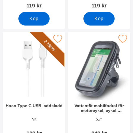
119 kr
119 kr
Köp
Köp
Makera hoco Type C USB laddsladd som favorit
Makera vattentät mobilfodral för motorcykel, cykel,
2 Meter
Hoco Type C USB laddsladd
Vattentät mobilfodral för
motorcykel, cykel,
barnvagn, rullator, golfvagn
Art. nr 38549
Art. nr 36198
Vit
5,7"