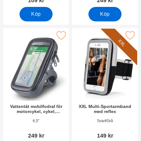
109 kr
249 kr
Köp
Köp
obilfodral för motorcykel, cykel, barnvagn, rullator, golfvagn so
Makera xXL Multi-Sportarmband m
XXL
Vattentät mobilfodral för
XXL Multi-Sportarmband
motorcykel, cykel,
med reflex
barnvagn, rullator, golfvagn
Art. nr 34745
Art. nr 28772
6,5"
Svart/Grå
249 kr
149 kr