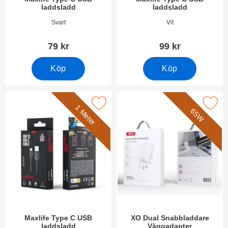
laddsladd
laddsladd
Art. nr 53994
Art. nr 51583
Svart
Vit
79 kr
99 kr
Köp
Köp
Makera maxlife Type C USB laddsladd som favorit
Makera xO Dual Snabbladdare Vä
1 Meter
65W
Maxlife Type C USB
XO Dual Snabbladdare
laddsladd
Väggadapter