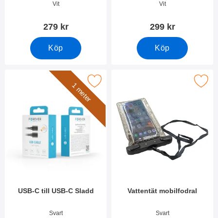
Art. nr 49834
Art. nr 49774
Vit
Vit
279 kr
299 kr
Köp
Köp
Makera uSB-C till USB-C Sladd som favorit
Makera vattentät mobilfod
1 meter
USB-C till USB-C Sladd
Vattentät mobilfodral
Art. nr 41700
Art. nr 40982
Svart
Svart