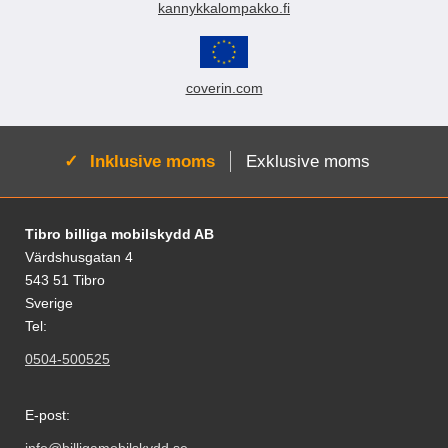
kannykkalompakko.fi
coverin.com
Aktiv:
Inklusive moms
Exklusive moms
Sidfot Blandad info och länkar
Tibro billiga mobilskydd AB
Värdshusgatan 4
543 51 Tibro
Sverige
Tel:
0504-500525
E-post: