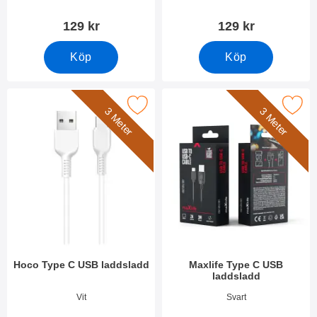
129 kr
129 kr
Köp
Köp
Makera hoco Type C USB laddsladd som favorit
Makera maxlife Type C USB la
3 Meter
3 Meter
Hoco Type C USB laddsladd
Maxlife Type C USB
laddsladd
Art. nr 38551
Art. nr 38550
Vit
Svart