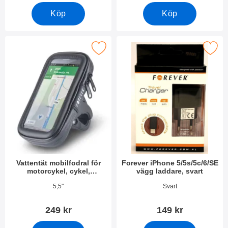
Köp
Köp
obilfodral för motorcykel, cykel, barnvagn, rullator, golfvagn so
Makera forever iPhone 5/5s/5c/6/SE väg
Vattentät mobilfodral för
Forever iPhone 5/5s/5c/6/SE
motorcykel, cykel,
vägg laddare, svart
barnvagn, rullator, golfvagn
Art. nr 9467
Art. nr 2042
5,5"
Svart
249 kr
149 kr