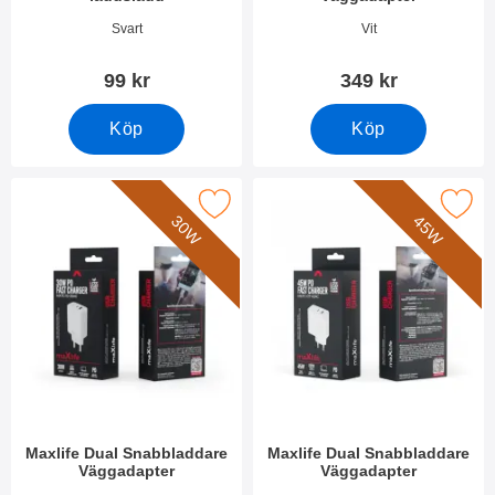
Art. nr 51582
Art. nr 49835
Svart
Vit
99 kr
349 kr
Köp
Köp
era maxlife Dual Snabbladdare Väggadapter som favorit
Makera maxlife Dual Snabbladdare
30W
45W
Maxlife Dual Snabbladdare
Maxlife Dual Snabbladdare
Väggadapter
Väggadapter