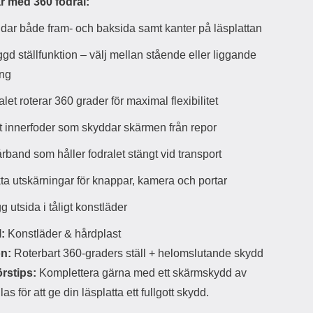
r med 360 fodral:
d
ä
a
dar både fram- och baksida samt kanter på läsplattan
r
r
s
e
gd ställfunktion – välj mellan stående eller liggande
m
m
ing
i
e
d
d
let roterar 360 grader för maximal flexibilitet
i
U
g
S
t innerfoder som skyddar skärmen från repor
a
B
t
&
rband som håller fodralet stängt vid transport
r
U
å
S
ta utskärningar för knappar, kamera och portar
d
B
l
T
 utsida i tåligt konstläder
ö
y
s
p
:
Konstläder & hårdplast
a
e
h
-
n:
Roterbart 360-graders ställ + helomslutande skydd
ö
C
örstips:
Komplettera gärna med ett skärmskydd av
r
u
l
t
las för att ge din läsplatta ett fullgott skydd.
u
g