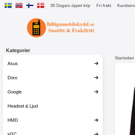
30 Dagars öppet köp
Fri frakt
Kundserv
Startsidan för Tibro Billiga Mobils
Kategorier
Startsidan
Asus
Andr
Doro
Google
Headset & Ljud
HMD
HTC