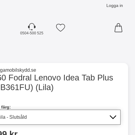
Logga in
Mina favoriter
0504-500 525
☓
till varumärkessidan för
ligamobilskydd.se
361FU) (Lila) som favorit
60 Fodral Lenovo Idea Tab Plus
TB361FU) (Lila)
dla denna produkt 360 Fodral Lenovo Idea Tab Plus (TB361FU
 färg:
ris
99 kr