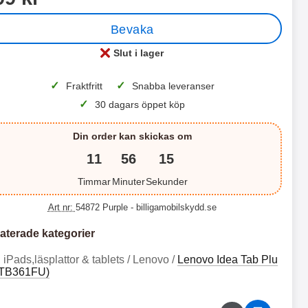
Bevaka
 productListContainer
Merkitse blow productListContainer
Merkitse blo
rianter
5 varianter
7 v
Slut i lager
Tillgänglighet:
✓
✓
Fraktfritt
Snabba leveranser
✓
30 dagars öppet köp
Din order kan skickas om
11
56
14
Timmar
Minuter
Sekunder
S
X
t
L
Art nr:
54872 Purple
- billigamobilskydd.se
a
S
B
X
n
a
d
m
aterade kategorier
a
L
c
s
r
S
3
2
a
u
iPads,läsplattor & tablets / Lenovo /
Lenovo Idea Tab Plu
n
t
4
4
s
n
(TB361FU)
f
a
e
g
9
9
o
n
B
G
k
k
a
a
d
d