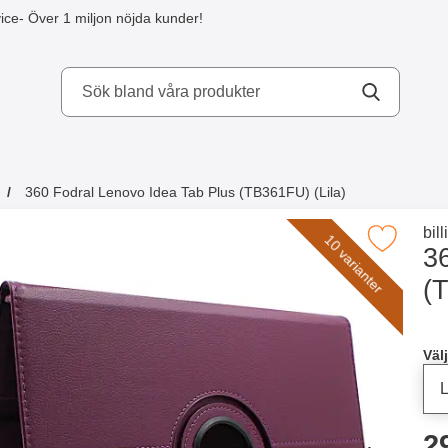
ice
- Över 1 miljon nöjda kunder!
kydd AB
360 Fodral Lenovo Idea Tab Plus (TB361FU) (Lila)
a köpte även
Gå 
bil
10 varianter
Makera 360 Fodral Lenovo Idea Tab Plus (TB
3
(
Han
Välj
p
2