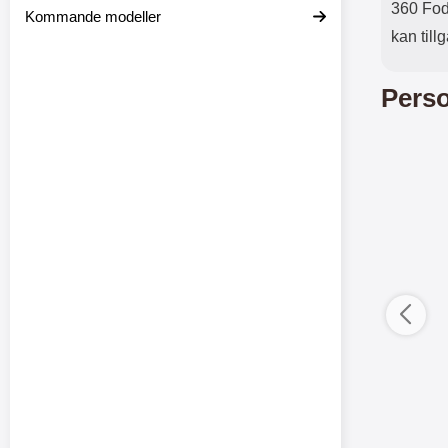
360 Fodr
Kommande modeller
kan till
Perso
12 var
ductListContainer
Merkitse blow productListContainer
Merkitse blow 
-6
5