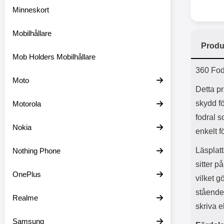
Minneskort
Mobilhållare
Produ
Mob Holders Mobilhållare
Prod
360 Fod
Moto
Detta pr
skydd fö
Motorola
fodral 
Nokia
enkelt f
Läsplatt
Nothing Phone
sitter p
OnePlus
vilket g
stående 
Realme
skriva el
Samsung