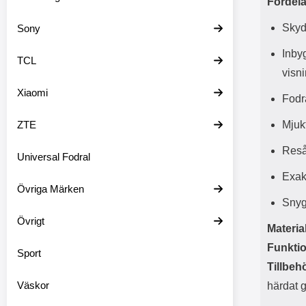
Fördela
Skyd
Sony
Inbyg
TCL
visn
Xiaomi
Fodra
ZTE
Mjuk
Reså
Universal Fodral
Exak
Övriga Märken
Snygg
Övrigt
Material
Funktio
Sport
Tillbeh
Väskor
härdat g