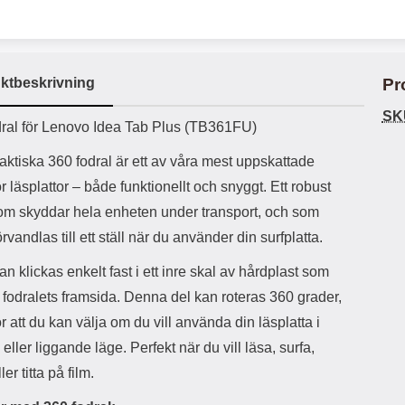
ö
S
B
D
6
9
r
n
l
u
l
a
9
9
u
a
u
b
k
k
e
l
r
b
r
r
a
t
l
S
ktbeskrivning
Pr
r
a
o
n
d
o
a
Välj
Välj
SK
d
uktbeskrivning
t
b
ral för Lenovo Idea Tab Plus (TB361FU)
a
h
b
r
h
l
aktiska 360 fodral är ett av våra mest uppskattade
e
ö
a
r läsplattor – både funktionellt och snyggt. Ett robust
r
d
som skyddar hela enheten under transport, och som
l
d
u
a
örvandlas till ett ställ när du använder din surfplatta.
r
r
a
e
an klickas enkelt fast i ett inre skal av hårdplast som
r
S
å fodralets framsida. Denna del kan roteras 360 grader,
.
n
X
a
ör att du kan välja om du vill använda din läsplatta i
O
b
eller liggande läge. Perfekt när du vill läsa, surfa,
-
b
X
l
ler titta på film.
3
a
3
d