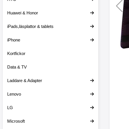
Huawei & Honor
Merkitse blow 
2 var
iPads,läsplattor & tablets
iPhone
Kortfickor
Data & TV
Laddare & Adapter
Lenovo
LG
Microsoft