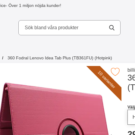
ice
- Över 1 miljon nöjda kunder!
kydd AB
360 Fodral Lenovo Idea Tab Plus (TB361FU) (Hotpink)
a köpte även
Gå 
bil
10 varianter
Makera 360 Fodral Lenovo Idea Tab Plus (TB36
3
(
Han
Välj
p
2