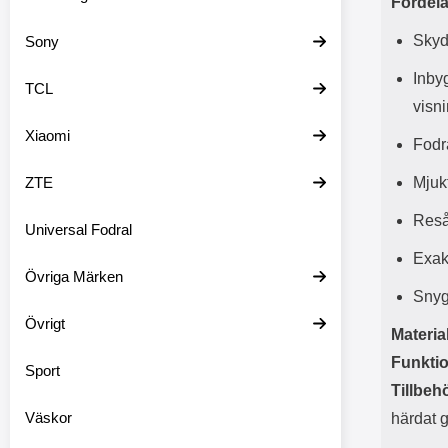
Fördela
Skyd
Sony
Inbyg
TCL
visn
Xiaomi
Fodra
ZTE
Mjuk
Reså
Universal Fodral
Exak
Övriga Märken
Snygg
Övrigt
Material
Funktio
Sport
Tillbeh
Väskor
härdat g