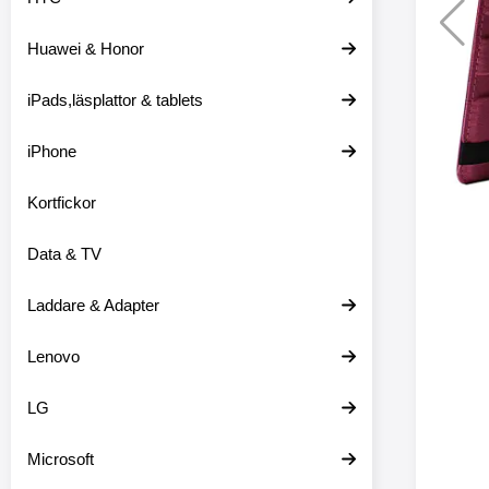
Huawei & Honor
Merkitse blow 
2 var
iPads,läsplattor & tablets
iPhone
Kortfickor
Data & TV
Laddare & Adapter
Lenovo
LG
Microsoft