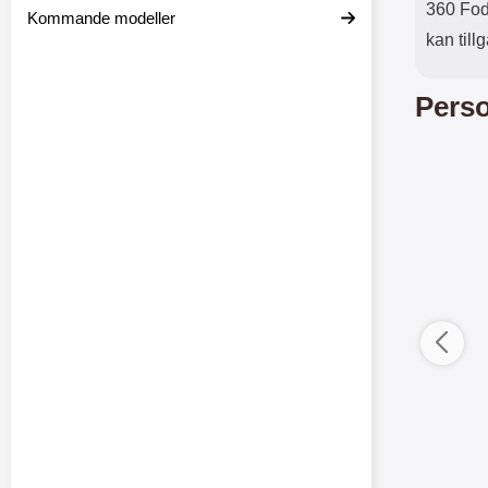
360 Fodr
Kommande modeller
kan till
Perso
12 var
ductListContainer
Merkitse blow productListContainer
Merkitse blow 
-6
5