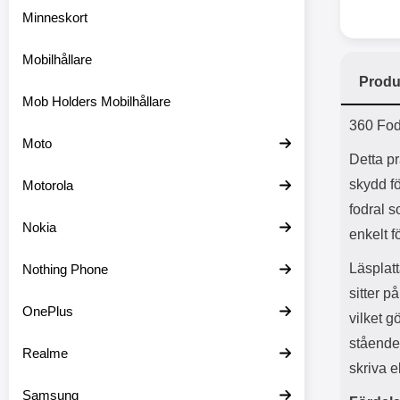
Minneskort
Mobilhållare
Produ
Mob Holders Mobilhållare
Prod
360 Fod
Moto
Detta pr
skydd fö
Motorola
fodral 
Nokia
enkelt f
Läsplatt
Nothing Phone
sitter p
OnePlus
vilket g
stående 
Realme
skriva el
Samsung