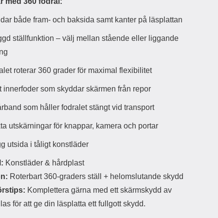
r med 360 fodral:
d
ä
a
dar både fram- och baksida samt kanter på läsplattan
r
r
s
e
gd ställfunktion – välj mellan stående eller liggande
m
m
ing
i
e
d
d
let roterar 360 grader för maximal flexibilitet
i
U
g
S
t innerfoder som skyddar skärmen från repor
a
B
t
&
rband som håller fodralet stängt vid transport
r
U
å
S
ta utskärningar för knappar, kamera och portar
d
B
l
T
 utsida i tåligt konstläder
ö
y
s
p
:
Konstläder & hårdplast
a
e
h
-
n:
Roterbart 360-graders ställ + helomslutande skydd
ö
C
örstips:
Komplettera gärna med ett skärmskydd av
r
u
l
t
las för att ge din läsplatta ett fullgott skydd.
u
g