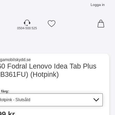
Logga in
Mina favoriter
0504-500 525
☓
till varumärkessidan för
ligamobilskydd.se
1FU) (Hotpink) som favorit
60 Fodral Lenovo Idea Tab Plus
TB361FU) (Hotpink)
dla denna produkt 360 Fodral Lenovo Idea Tab Plus (TB361FU
 färg:
ris
99 kr