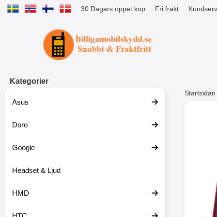
30 Dagars öppet köp
Fri frakt
Kundserv
Startsidan för Tibro Billiga Mobils
Kategorier
Startsidan
Asus
Andr
Doro
Google
Headset & Ljud
HMD
HTC