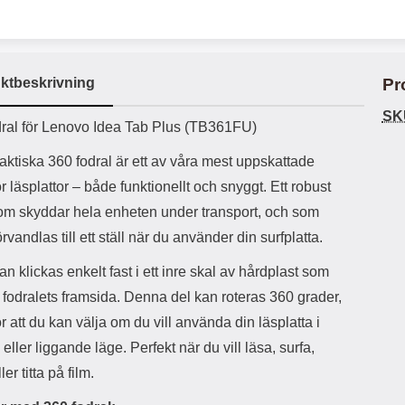
ö
S
B
D
6
9
r
n
l
u
l
a
9
9
u
a
u
b
k
k
e
l
r
b
r
r
a
t
l
S
ktbeskrivning
Pr
r
a
o
n
d
o
a
Välj
Välj
SK
d
uktbeskrivning
t
b
ral för Lenovo Idea Tab Plus (TB361FU)
a
h
b
r
h
l
aktiska 360 fodral är ett av våra mest uppskattade
e
ö
a
r läsplattor – både funktionellt och snyggt. Ett robust
r
d
som skyddar hela enheten under transport, och som
l
d
u
a
örvandlas till ett ställ när du använder din surfplatta.
r
r
a
e
an klickas enkelt fast i ett inre skal av hårdplast som
r
S
å fodralets framsida. Denna del kan roteras 360 grader,
.
n
X
a
ör att du kan välja om du vill använda din läsplatta i
O
b
eller liggande läge. Perfekt när du vill läsa, surfa,
-
b
X
l
ler titta på film.
3
a
3
d