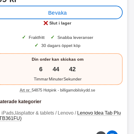
Bevaka
 productListContainer
Merkitse blow productListContainer
Merkitse blo
rianter
5 varianter
7 v
Slut i lager
Tillgänglighet:
✓
✓
Fraktfritt
Snabba leveranser
✓
30 dagars öppet köp
Din order kan skickas om
6
44
41
Timmar
Minuter
Sekunder
S
X
t
L
Art nr:
54875 Hotpink
- billigamobilskydd.se
a
S
B
X
n
a
d
m
aterade kategorier
a
L
c
s
r
S
3
2
a
u
iPads,läsplattor & tablets / Lenovo /
Lenovo Idea Tab Plu
n
t
4
4
s
n
(TB361FU)
f
a
e
g
9
9
o
n
B
G
k
k
a
a
d
d