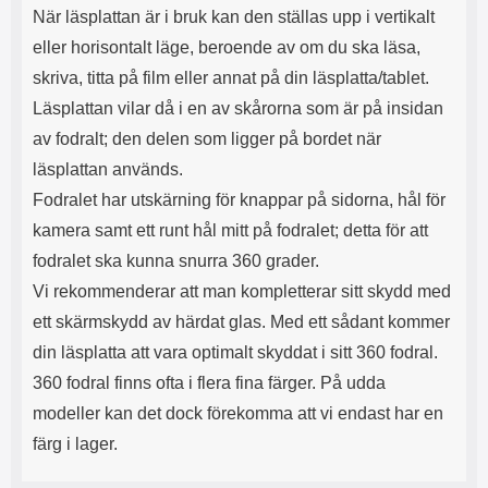
När läsplattan är i bruk kan den ställas upp i vertikalt
l
L
i
a
eller horisontalt läge, beroende av om du ska läsa,
t
d
skriva, titta på film eller annat på din läsplatta/tablet.
e
d
t
a
Läsplattan vilar då i en av skårorna som är på insidan
f
r
av fodralt; den delen som ligger på bordet när
o
e
r
n
läsplattan används.
m
d
Fodralet har utskärning för knappar på sidorna, hål för
a
u
t
k
kamera samt ett runt hål mitt på fodralet; detta för att
.
a
fodralet ska kunna snurra 360 grader.
D
n
e
a
Vi rekommenderar att man kompletterar sitt skydd med
t
n
ett skärmskydd av härdat glas. Med ett sådant kommer
m
v
e
ä
din läsplatta att vara optimalt skyddat i sitt 360 fodral.
d
n
360 fodral finns ofta i flera fina färger. På udda
f
d
ö
a
modeller kan det dock förekomma att vi endast har en
l
t
färg i lager.
j
i
a
l