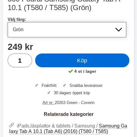
2 varianter
2 varianter
10.1 (T580 / T585) (Grön)
Handla denna produkt 360 Fodral Samsung Galaxy Tab A 10
2
0
Välj färg:
%
%
pris
249 kr
antal
Köp
X
H
O
o
4 st i lager
Tillgänglighet:
T
c
X
H
r
o
å
N
O
o
✓
✓
Fraktfritt
Snabba leveranser
d
6
-
c
3
2
✓
30 dagars öppet köp
l
3
4
X
4
o
ö
D
9
9
3
N
Art nr:
20263 Green
- Coverin
s
u
k
k
3
6
a
a
r
r
H
l
Relaterade kategorier
3
1
1
ö
S
B
D
6
9
r
n
iPads,läsplattor & tablets / Samsung /
Samsung Ga
l
u
l
a
9
9
laxy Tab A 10.1 (Tab A6) (2016) (T580 / T585)
u
a
u
b
k
k