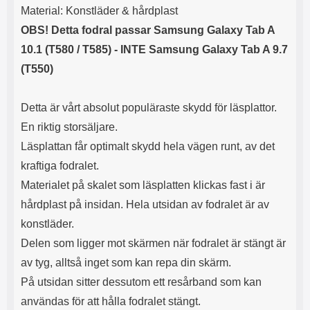
s
e
Material: Konstläder & hårdplast
m
m
OBS! Detta fodral passar Samsung Galaxy Tab A
i
e
d
d
10.1 (T580 / T585) - INTE Samsung Galaxy Tab A 9.7
i
U
(T550)
g
S
a
B
t
&
Detta är vårt absolut populäraste skydd för läsplattor.
r
U
å
S
En riktig storsäljare.
d
B
Läsplattan får optimalt skydd hela vägen runt, av det
l
T
ö
y
kraftiga fodralet.
s
p
Materialet på skalet som läsplatten klickas fast i är
a
e
h
-
hårdplast på insidan. Hela utsidan av fodralet är av
ö
C
konstläder.
r
u
Delen som ligger mot skärmen när fodralet är stängt är
l
t
u
g
av tyg, alltså inget som kan repa din skärm.
r
å
På utsidan sitter dessutom ett resårband som kan
a
n
r
g
användas för att hålla fodralet stängt.
i
.