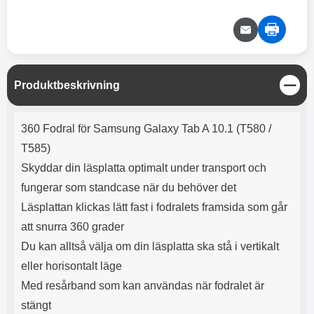
e
l
r
b
r
r
a
t
l
S
r
a
o
n
d
o
a
Välj
Välj
d
t
b
a
h
b
r
h
l
e
S
Produktbeskrivning
ö
a
t
r
d
ä
Produktbeskrivning
l
d
n
360 Fodral för Samsung Galaxy Tab A 10.1 (T580 /
u
a
g
r
r
T585)
a
e
Skyddar din läsplatta optimalt under transport och
r
S
fungerar som standcase när du behöver det
.
n
X
a
Läsplattan klickas lätt fast i fodralets framsida som går
O
b
att snurra 360 grader
-
b
X
l
Du kan alltså välja om din läsplatta ska stå i vertikalt
3
a
eller horisontalt läge
3
d
d
Med resårband som kan användas när fodralet är
ä
a
stängt
r
r