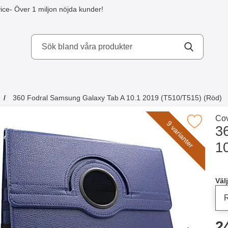
ice
- Över 1 miljon nöjda kunder!
kydd AB
360 Fodral Samsung Galaxy Tab A 10.1 2019 (T510/T515) (Röd)
a köpte även
Gå 
Cov
Makera 360 Fodral Samsung Galaxy Tab A 10.1 2019
9 varianter
3
1
Han
Välj
p
2