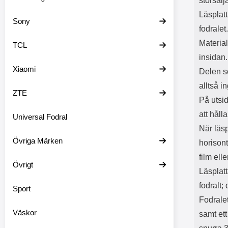
storsälj
Läsplatt
Sony
fodralet
Material
TCL
insidan.
Xiaomi
Delen so
alltså 
ZTE
På utsi
att håll
Universal Fodral
När läsp
Övriga Märken
horisont
film ell
Övrigt
Läsplatt
fodralt;
Sport
Fodralet
Väskor
samt ett