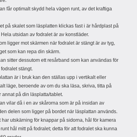
are.
d
an får optimalt skydd hela vägen runt, av det kraftiga
ä
a
r
r
.
s
e
et på skalet som läsplatten klickas fast i är hårdplast på
m
m
i
e
 Hela utsidan av fodralet är av konstläder.
d
d
m ligger mot skärmen när fodralet är stängt är av tyg,
i
U
g
S
inget som kan repa din skärm.
a
B
dan sitter dessutom ett resårband som kan användas för
t
&
r
U
a fodralet stängt.
å
S
lattan är i bruk kan den ställas upp i vertikalt eller
d
B
alt läge, beroende av om du ska läsa, skriva, titta på
l
T
ö
y
er annat på din läsplatta/tablet.
s
p
an vilar då i en av skårorna som är på insidan av
a
e
h
-
 den delen som ligger på bordet när läsplattan används.
ö
C
 har utskärning för knappar på sidorna, hål för kamera
r
u
l
t
 runt hål mitt på fodralet; detta för att fodralet ska kunna
u
g