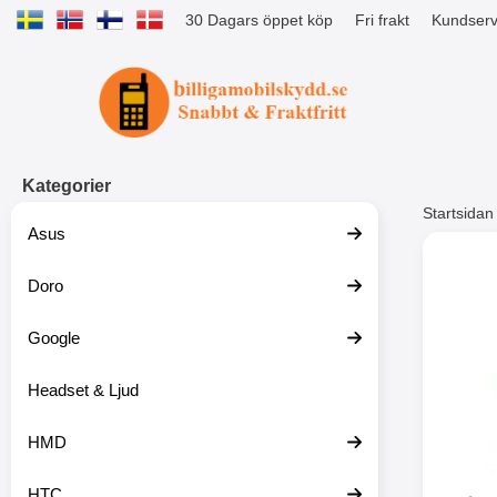
30 Dagars öppet köp
Fri frakt
Kundserv
Startsidan för Tibro Billiga Mobils
Kategorier
Startsidan
Asus
Andr
Doro
Google
Headset & Ljud
HMD
HTC