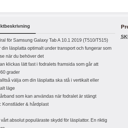
ö
S
B
D
6
9
r
n
l
u
l
a
9
9
u
a
u
b
k
k
e
l
r
b
r
r
a
t
l
S
ktbeskrivning
Pr
r
a
o
n
d
o
a
Välj
Välj
SK
d
uktbeskrivning
t
b
ral för Samsung Galaxy Tab A 10.1 2019 (T510/T515)
a
h
b
r
din läsplatta optimalt under transport och fungerar som
h
l
e
se när du behöver det
ö
a
r
d
an klickas lätt fast i fodralets framsida som går att
l
d
360 grader
u
a
r
r
lltså välja om din läsplatta ska stå i vertikalt eller
a
e
alt läge
r
S
.
n
årband som kan användas när fodralet är stängt
X
a
: Konstläder & hårdplast
O
b
-
b
X
l
 vårt absolut populäraste skydd för läsplattor. En riktig
3
a
3
d