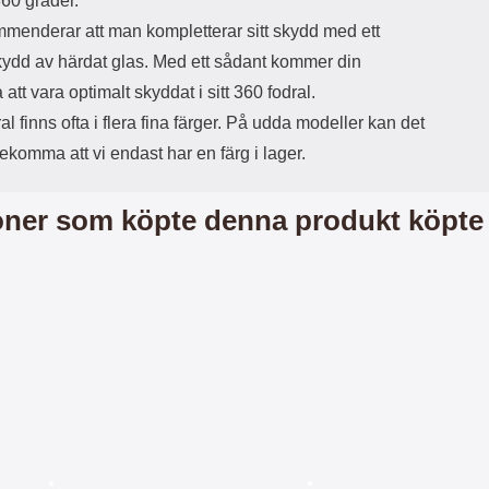
360 grader.
r
å
a
n
mmenderar att man kompletterar sitt skydd med ett
r
g
ydd av härdat glas. Med ett sådant kommer din
i
.
l
L
a att vara optimalt skyddat i sitt 360 fodral.
i
a
al finns ofta i flera fina färger. På udda modeller kan det
t
d
e
d
ekomma att vi endast har en färg i lager.
t
a
f
r
o
e
ner som köpte denna produkt köpte
r
n
m
d
a
u
t
k
.
a
D
n
e
a
t
n
m
v
e
ä
d
n
f
d
ö
a