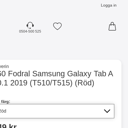
Logga in
Mina favoriter
0504-500 525
☓
till varumärkessidan för
erin
 (T510/T515) (Röd) som favorit
60 Fodral Samsung Galaxy Tab A
0.1 2019 (T510/T515) (Röd)
dla denna produkt 360 Fodral Samsung Galaxy Tab A 10.1 20
 färg:
ris
49 kr