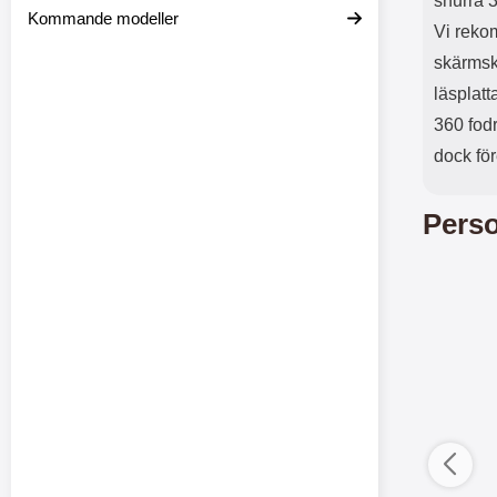
snurra 
Kommande modeller
Vi reko
skärmsk
läsplatt
360 fodr
dock för
Perso