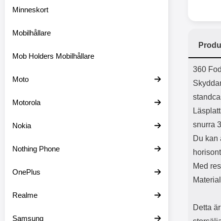
Minneskort
Mobilhållare
Produ
Mob Holders Mobilhållare
Prod
360 Fod
Moto
Skyddar 
standca
Motorola
Läsplatt
snurra 
Nokia
Du kan a
Nothing Phone
horisont
Med res
OnePlus
Material
Realme
Detta är
Samsung