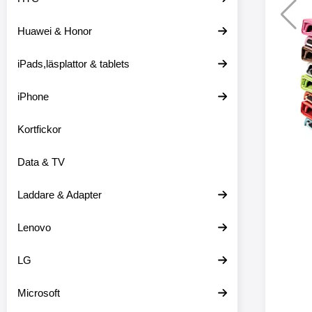
Huawei & Honor
Merkitse blow 
2 var
iPads,läsplattor & tablets
iPhone
Kortfickor
Data & TV
Laddare & Adapter
Lenovo
LG
Microsoft