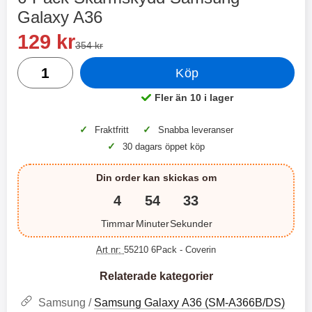
2 varianter
2 varianter
Galaxy A36
Handla denna produkt 6-Pack Skärmskydd Samsung Galax
rea pris
2
0
129 kr
tidigare pris
354 kr
antal
Köp
%
%
Fler än 10 i lager
Tillgänglighet:
✓
✓
Fraktfritt
Snabba leveranser
✓
30 dagars öppet köp
X
H
O
o
T
c
Din order kan skickas om
X
H
r
o
å
N
O
o
4
54
32
d
6
-
c
3
2
l
3
4
X
4
o
Timmar
Minuter
Sekunder
ö
D
9
9
3
N
s
u
k
k
3
6
a
a
Art nr:
55210 6Pack
- Coverin
r
r
H
l
3
1
1
ö
S
B
D
Relaterade kategorier
6
9
r
n
l
u
l
a
9
9
u
a
Samsung /
Samsung Galaxy A36 (SM-A366B/DS)
u
b
k
k