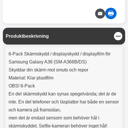
e
l
r
b
r
r
a
t
l
S
r
a
o
n
d
o
a
Välj
Välj
d
t
b
a
h
b
r
h
l
e
S
Produktbeskrivning
ö
a
t
r
d
ä
Produktbeskrivning
l
d
n
6-Pack Skärmskydd / displayskydd / displayfilm för
u
a
g
r
r
Samsung Galaxy A36 (SM-A366B/DS)
a
e
Skyddar din skärm mot smuts och repor
r
S
.
n
Material: Klar plastfilm
X
a
OBS! 6-Pack
O
b
-
b
En del skärmskydd kan synas spegelvända; det är de
X
l
inte. En del telefoner och läsplattor har både en sensor
3
a
3
d
och kamera på framsidan,
d
men det är endast sensorn som behöver hål i
ä
a
r
r
skärmskyddet. Selfie-kameran behöver inget hål!