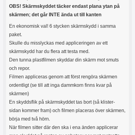
s
e
OBS! Skärmskyddet täcker endast plana ytan på
m
m
i
e
skärmen; det går INTE ända ut till kanten
d
d
i
U
En ekonomisk val! 6 stycken skärmskydd i samma
g
S
paket.
a
B
Skulle du misslyckas med appliceringen av ett
t
&
r
U
skärmskydd har du flera att testa med.
å
S
Den tunna plastfilmen skyddar din skärm mot smuts
d
B
l
T
och repor.
ö
y
Filmen appliceras genom att först rengöra skärmen
s
p
a
e
ordentligt (se till att inga dammkorn finns kvar på
h
-
skärmen)
ö
C
r
u
En skyddsflik på skärmskyddet tas bort (så klister-
l
t
sidan kommer fram) och filmen placeras över skärmen,
u
g
r
å
börja med två hörn.
a
n
När filmen sitter där den ska i ena änden applicerar
r
g
i
.