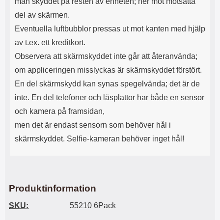
man skyddet på resten av enheten; ner mot motsatta
l
L
del av skärmen.
i
a
t
d
Eventuella luftbubblor pressas ut mot kanten med hjälp
e
d
av t.ex. ett kreditkort.
t
a
f
r
Observera att skärmskyddet inte går att återanvända;
o
e
om appliceringen misslyckas är skärmskyddet förstört.
r
n
m
d
En del skärmskydd kan synas spegelvända; det är de
a
u
inte. En del telefoner och läsplattor har både en sensor
t
k
och kamera på framsidan,
.
a
D
n
men det är endast sensorn som behöver hål i
e
a
skärmskyddet. Selfie-kameran behöver inget hål!
t
n
m
v
e
ä
d
n
f
d
ö
a
Produktinformation
l
t
j
i
SKU:
55210 6Pack
a
l