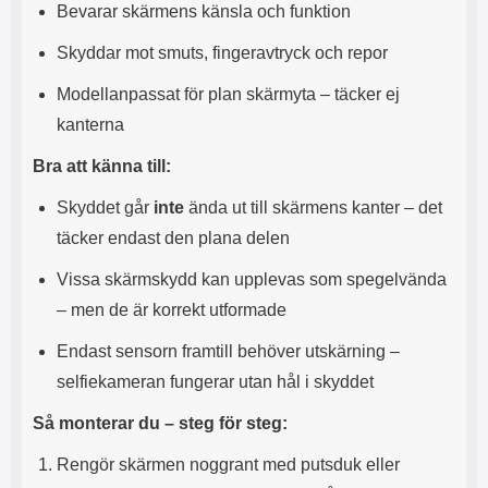
s
e
Bevarar skärmens känsla och funktion
m
m
i
e
Skyddar mot smuts, fingeravtryck och repor
d
d
i
U
Modellanpassat för plan skärmyta – täcker ej
g
S
kanterna
a
B
t
&
Bra att känna till:
r
U
å
S
Skyddet går
inte
ända ut till skärmens kanter – det
d
B
täcker endast den plana delen
l
T
ö
y
Vissa skärmskydd kan upplevas som spegelvända
s
p
a
e
– men de är korrekt utformade
h
-
ö
C
Endast sensorn framtill behöver utskärning –
r
u
selfiekameran fungerar utan hål i skyddet
l
t
u
g
Så monterar du – steg för steg:
r
å
a
n
Rengör skärmen noggrant med putsduk eller
r
g
i
.