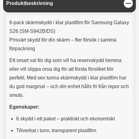
e
l
r
b
S
Produktbeskrivning
r
r
a
t
l
S
t
r
a
o
n
ä
d
Produktbeskrivning
o
a
Välj
Välj
n
d
6-pack skärmskydd i klar plastfilm för Samsung Galaxy
t
b
g
a
h
b
S26 (SM-S942B/DS)
r
h
l
e
Prisvärt skydd för din skärm – fler försök i samma
ö
a
r
d
förpackning
l
d
u
a
Ett smart val för dig som vill ha reservskydd hemma
r
r
eller vill slippa oroa dig för att första försöket blir
a
e
r
S
perfekt. Med sex tunna skärmskydd i klar plastfilm har
.
n
du god marginal – och din enhet hålls fri från repor och
X
a
O
b
smuts.
-
b
X
l
Egenskaper:
3
a
3
d
6 skydd i ett paket – praktiskt och ekonomiskt
d
ä
a
Tillverkat i tunn, transparent plastfilm
r
r