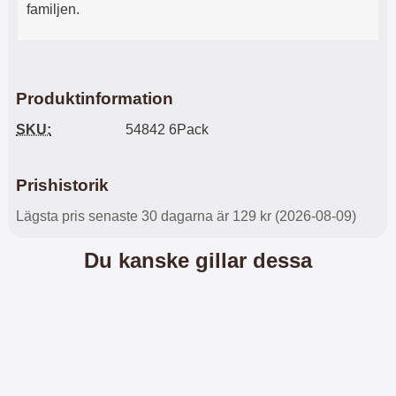
n
l
familjen.
d
f
e
l
f
e
o
r
d
a
Produktinformation
r
o
a
l
SKU:
54842 6Pack
l
i
e
k
t
a
Prishistorik
s
e
k
n
Lägsta pris senaste 30 dagarna är 129 kr (2026-08-09)
y
h
d
e
Du kanske gillar dessa
d
t
a
e
r
r
d
.
i
L
n
a
h
d
ö
d
r
a