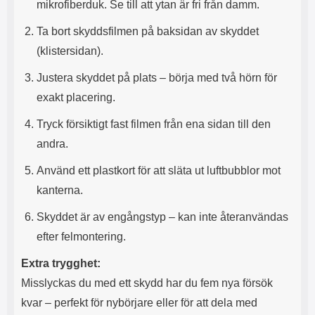
mikrofiberduk. Se till att ytan är fri från damm.
l
L
i
a
Ta bort skyddsfilmen på baksidan av skyddet
t
d
(klistersidan).
e
d
t
a
Justera skyddet på plats – börja med två hörn för
f
r
o
e
exakt placering.
r
n
m
d
Tryck försiktigt fast filmen från ena sidan till den
a
u
andra.
t
k
.
a
Använd ett plastkort för att släta ut luftbubblor mot
D
n
e
a
kanterna.
t
n
m
v
Skyddet är av engångstyp – kan inte återanvändas
e
ä
efter felmontering.
d
n
f
d
Extra trygghet:
ö
a
l
t
Misslyckas du med ett skydd har du fem nya försök
j
i
kvar – perfekt för nybörjare eller för att dela med
a
l