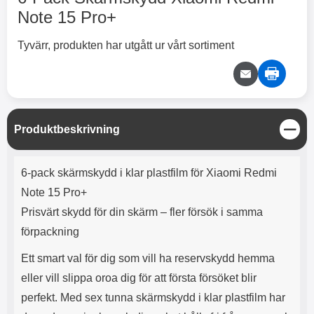
2 varianter
2 varianter
Note 15 Pro+
2
0
Tyvärr, produkten har utgått ur vårt sortiment
%
%
S
Produktbeskrivning
t
X
H
ä
O
o
Produktbeskrivning
n
T
c
6-pack skärmskydd i klar plastfilm för Xiaomi Redmi
g
X
H
r
o
Note 15 Pro+
å
N
O
o
d
6
-
c
3
2
Prisvärt skydd för din skärm – fler försök i samma
l
3
4
X
4
o
ö
D
förpackning
9
9
3
N
s
u
k
k
3
6
a
a
r
r
Ett smart val för dig som vill ha reservskydd hemma
H
l
3
1
1
ö
S
B
D
eller vill slippa oroa dig för att första försöket blir
6
9
r
n
l
u
l
a
9
9
perfekt. Med sex tunna skärmskydd i klar plastfilm har
u
a
u
b
k
k