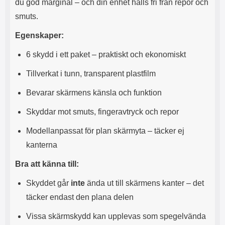
e
l
du god marginal – och din enhet hålls fri från repor och
r
b
r
r
a
t
l
S
smuts.
r
a
o
n
d
o
a
Välj
Välj
d
Egenskaper:
t
b
a
h
b
r
6 skydd i ett paket – praktiskt och ekonomiskt
h
l
e
ö
a
Tillverkat i tunn, transparent plastfilm
r
d
l
d
Bevarar skärmens känsla och funktion
u
a
r
r
Skyddar mot smuts, fingeravtryck och repor
a
e
r
S
Modellanpassat för plan skärmyta – täcker ej
.
n
X
a
kanterna
O
b
-
b
Bra att känna till:
X
l
3
a
Skyddet går
inte
ända ut till skärmens kanter – det
3
d
täcker endast den plana delen
d
ä
a
Vissa skärmskydd kan upplevas som spegelvända
r
r