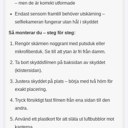
s
e
– men de är korrekt utformade
m
m
i
e
Endast sensorn framtill behöver utskärning –
d
d
selfiekameran fungerar utan hål i skyddet
i
U
g
S
Så monterar du – steg för steg:
a
B
t
&
Rengör skärmen noggrant med putsduk eller
r
U
mikrofiberduk. Se till att ytan är fri från damm.
å
S
d
B
Ta bort skyddsfilmen på baksidan av skyddet
l
T
ö
y
(klistersidan).
s
p
a
e
Justera skyddet på plats – börja med två hörn för
h
-
exakt placering.
ö
C
r
u
Tryck försiktigt fast filmen från ena sidan till den
l
t
u
g
andra.
r
å
a
n
Använd ett plastkort för att släta ut luftbubblor mot
r
g
kanterna.
i
.