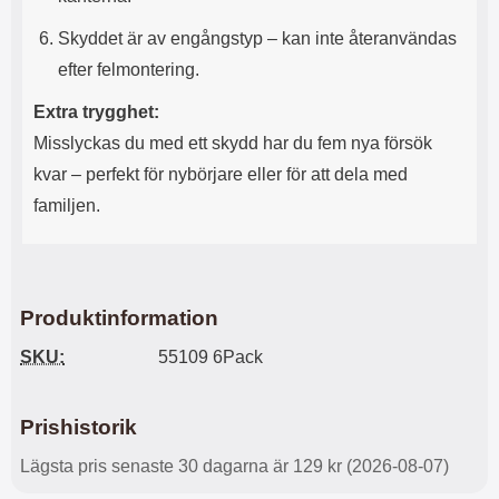
l
L
Skyddet är av engångstyp – kan inte återanvändas
i
a
t
d
efter felmontering.
e
d
t
a
Extra trygghet:
f
r
Misslyckas du med ett skydd har du fem nya försök
o
e
r
n
kvar – perfekt för nybörjare eller för att dela med
m
d
familjen.
a
u
t
k
.
a
D
n
e
a
Produktinformation
t
n
m
v
SKU:
55109 6Pack
e
ä
d
n
f
d
ö
a
Prishistorik
l
t
j
i
Lägsta pris senaste 30 dagarna är 129 kr (2026-08-07)
a
l