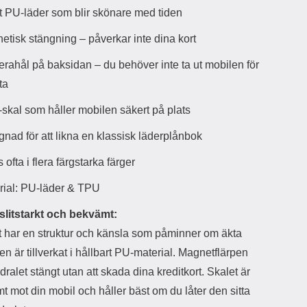
d
t PU-läder som blir skönare med tiden
ä
a
r
r
etisk stängning – påverkar inte dina kort
s
e
m
m
rahål på baksidan – du behöver inte ta ut mobilen för
i
e
ota
d
d
i
U
skal som håller mobilen säkert på plats
g
S
a
B
gnad för att likna en klassisk läderplånbok
t
&
r
U
 ofta i flera färgstarka färger
å
S
d
B
rial: PU-läder & TPU
l
T
ö
y
 slitstarkt och bekvämt:
s
p
a
e
t har en struktur och känsla som påminner om äkta
h
-
en är tillverkat i hållbart PU-material. Magnetflärpen
ö
C
r
u
odralet stängt utan att skada dina kreditkort. Skalet är
l
t
 mot din mobil och håller bäst om du låter den sitta
u
g