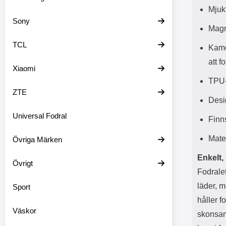
Mjuk
Sony
Magn
TCL
Kame
att f
Xiaomi
TPU-
ZTE
Desi
Universal Fodral
Finns
Mate
Övriga Märken
Enkelt,
Övrigt
Fodrale
läder, m
Sport
håller f
Väskor
skonsamt