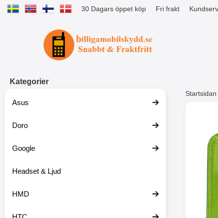
30 Dagars öppet köp
Fri frakt
Kundserv
Startsidan för Tibro Billiga Mobils
Kategorier
Startsidan
Asus
Andr
Doro
Google
Headset & Ljud
HMD
HTC