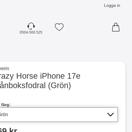
Logga in
Mina favoriter
0504-500 525
☓
till varumärkessidan för
erin
dral (Grön) som favorit
razy Horse iPhone 17e
lånboksfodral (Grön)
dla denna produkt Crazy Horse iPhone 17e Plånboksfodral
 färg:
ris
69 kr