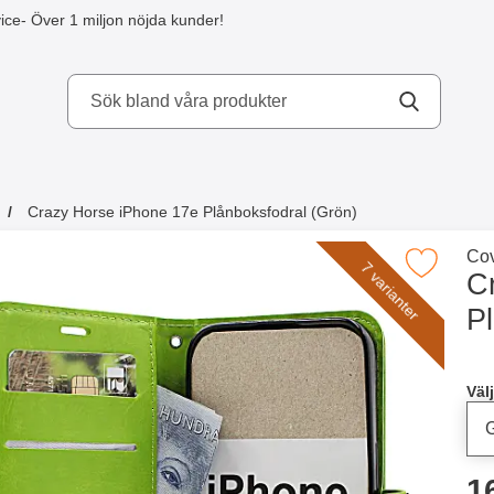
ice
- Över 1 miljon nöjda kunder!
kydd AB
Crazy Horse iPhone 17e Plånboksfodral (Grön)
a köpte även
Gå 
Cov
Makera crazy Horse iPhone 17e Plånboksfo
7 varianter
C
P
Han
Välj
p
1