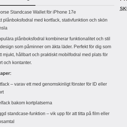
ö
S
B
D
6
9
r
n
l
u
SK
l
a
uktbeskrivning
9
9
orse Standcase Wallet för iPhone 17e
u
a
u
b
k
k
e
l
r
b
t plånboksfodral med kortfack, stativfunktion och skön
r
r
a
t
l
S
nsla
r
a
o
n
d
o
a
Välj
Välj
d
pulära plånboksfodral kombinerar funktionalitet och stil
t
b
a
h
b
r
design som påminner om äkta läder. Perfekt för dig som
h
l
e
ett mjukt, hållbart och praktiskt mobilfodral med plats för
ö
a
r
d
t och kontanter.
l
d
u
a
aper:
r
r
a
e
tfack – varav ett med genomskinligt fönster för ID eller
r
S
rt
.
n
X
a
lfack bakom kortplatserna
O
b
-
b
gd standcase-funktion – vik upp för att titta på film eller
X
l
3
a
osamtal
3
d