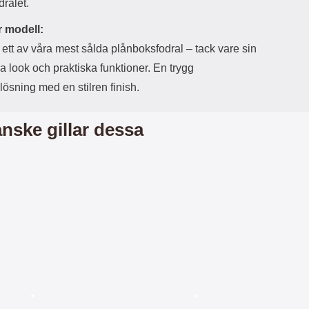
r
å
dralet.
a
n
r
g
 modell:
i
.
 ett av våra mest sålda plånboksfodral – tack vare sin
l
L
a look och praktiska funktioner. En trygg
i
a
t
d
ösning med en stilren finish.
e
d
t
a
f
r
nske gillar dessa
o
e
r
n
m
d
a
u
t
k
.
a
D
n
e
a
t
n
m
v
e
ä
d
n
f
d
ö
a