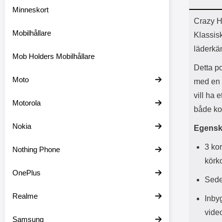
Minneskort
Prod
Crazy H
Mobilhållare
Klassisk
läderkä
Mob Holders Mobilhållare
Detta po
Moto
med en 
vill ha 
Motorola
både kor
Nokia
Egensk
3 kor
Nothing Phone
körko
OnePlus
Sede
Realme
Inbyg
vide
Samsung