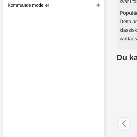
kvar i fo
Kommande modeller
Populär
Detta är
klassisk
vardagsl
Du ka