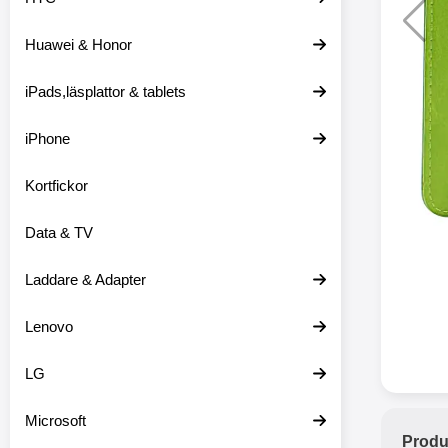
Huawei & Honor
Merkitse blow 
2 var
iPads,läsplattor & tablets
iPhone
Kortfickor
Data & TV
Laddare & Adapter
Lenovo
LG
Microsoft
Produ