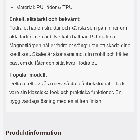
l
L
Material: PU-läder & TPU
i
a
t
d
Enkelt, slitstarkt och bekvämt:
e
d
Fodralet har en struktur och känsla som påminner om
t
a
f
r
äkta läder, men är tillverkat i hållbart PU-material.
o
e
Magnetflärpen håller fodralet stängt utan att skada dina
r
n
m
d
kreditkort. Skalet är skonsamt mot din mobil och håller
a
u
bäst om du låter den sitta kvar i fodralet.
t
k
.
a
Populär modell:
D
n
e
a
Detta är ett av våra mest sålda plånboksfodral – tack
t
n
vare sin klassiska look och praktiska funktioner. En
m
v
e
ä
trygg vardagslösning med en stilren finish.
d
n
f
d
ö
a
l
t
j
i
Produktinformation
a
l