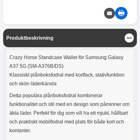
e
l
r
b
r
r
a
t
l
S
r
a
o
n
d
o
a
Välj
Välj
d
t
b
a
h
b
r
h
l
e
S
Produktbeskrivning
ö
a
t
r
d
ä
Produktbeskrivning
l
d
n
Crazy Horse Standcase Wallet för Samsung Galaxy
u
a
g
r
r
A37 5G (SM-A376B/DS)
a
e
Klassiskt plånboksfodral med kortfack, stativfunktion
r
S
och skön läderkänsla
.
n
X
a
Detta populära plånboksfodral kombinerar
O
b
-
b
funktionalitet och stil med en design som påminner om
X
l
äkta läder. Perfekt för dig som vill ha ett mjukt, hållbart
3
a
3
d
och praktiskt mobilfodral med plats för både kort och
d
kontanter.
ä
a
r
r