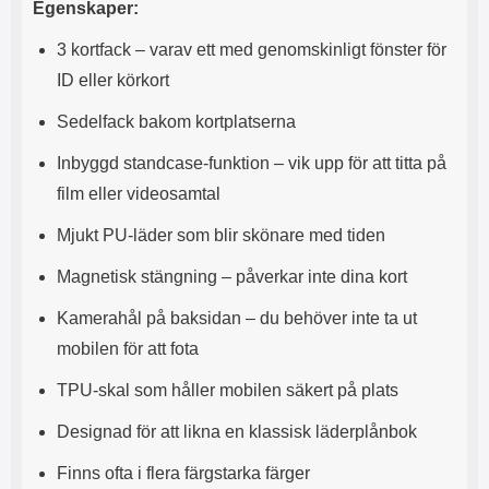
Egenskaper:
s
e
m
m
3 kortfack – varav ett med genomskinligt fönster för
i
e
d
d
ID eller körkort
i
U
g
S
Sedelfack bakom kortplatserna
a
B
t
&
Inbyggd standcase-funktion – vik upp för att titta på
r
U
film eller videosamtal
å
S
d
B
Mjukt PU-läder som blir skönare med tiden
l
T
ö
y
Magnetisk stängning – påverkar inte dina kort
s
p
a
e
Kamerahål på baksidan – du behöver inte ta ut
h
-
ö
C
mobilen för att fota
r
u
l
t
TPU-skal som håller mobilen säkert på plats
u
g
r
å
Designad för att likna en klassisk läderplånbok
a
n
r
g
Finns ofta i flera färgstarka färger
i
.