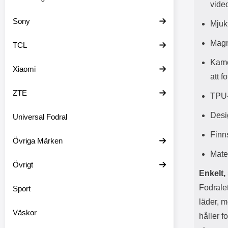
vide
Sony
Mjuk
Magn
TCL
Kame
Xiaomi
att f
ZTE
TPU-
Desi
Universal Fodral
Finns
Övriga Märken
Mate
Övrigt
Enkelt,
Fodrale
Sport
läder, m
Väskor
håller f