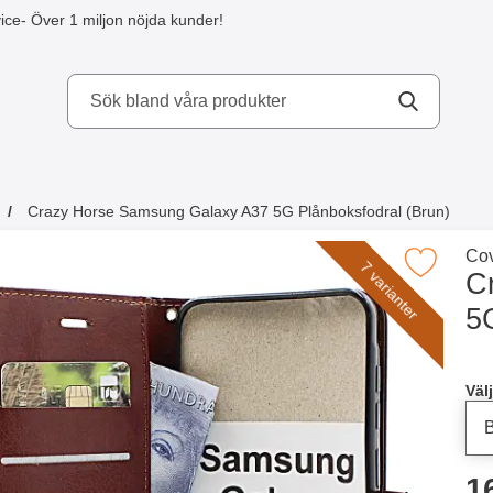
ice
- Över 1 miljon nöjda kunder!
kydd AB
Crazy Horse Samsung Galaxy A37 5G Plånboksfodral (Brun)
a köpte även
Gå 
Cov
Makera crazy Horse Samsung Galaxy A37 5G Plånb
7 varianter
C
5
Han
Välj
p
1