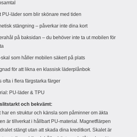
osamtal
d
ä
a
t PU-läder som blir skönare med tiden
r
r
s
e
etisk stängning – påverkar inte dina kort
m
m
i
e
rahål på baksidan – du behöver inte ta ut mobilen för
d
d
i
U
ota
g
S
a
B
skal som håller mobilen säkert på plats
t
&
r
U
gnad för att likna en klassisk läderplånbok
å
S
d
B
 ofta i flera färgstarka färger
l
T
ö
y
rial: PU-läder & TPU
s
p
a
e
 slitstarkt och bekvämt:
h
-
t har en struktur och känsla som påminner om äkta
ö
C
r
u
en är tillverkat i hållbart PU-material. Magnetflärpen
l
t
odralet stängt utan att skada dina kreditkort. Skalet är
u
g