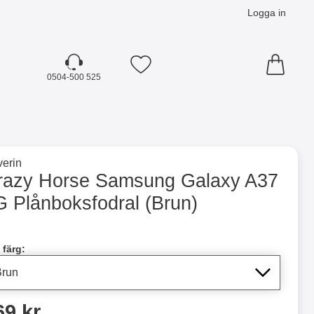
Logga in
Mina favoriter
0504-500 525
☓
till varumärkessidan för
erin
oksfodral (Brun) som favorit
razy Horse Samsung Galaxy A37
G Plånboksfodral (Brun)
dla denna produkt Crazy Horse Samsung Galaxy A37 5G Plån
 färg:
ris
69 kr