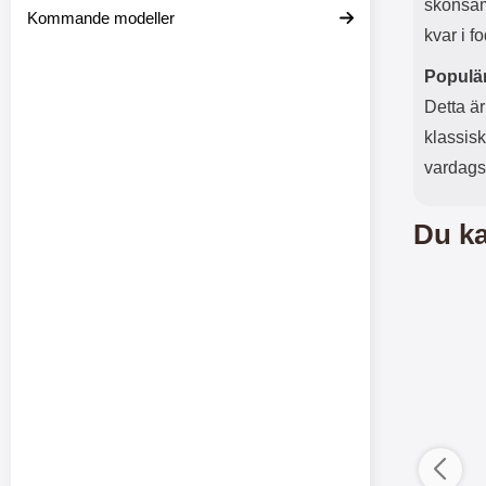
skonsamt
Kommande modeller
kvar i fo
Populär
Detta är
klassisk
vardagsl
Du ka