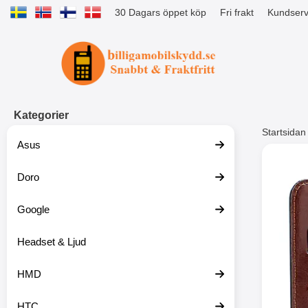
30 Dagars öppet köp
Fri frakt
Kundserv
Startsidan för Tibro Billiga Mobils
Kategorier
Startsidan
Asus
Andr
Doro
Google
Headset & Ljud
HMD
HTC