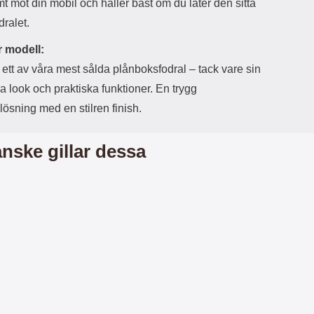
r
å
 mot din mobil och håller bäst om du låter den sitta
a
n
dralet.
r
g
i
.
 modell:
l
L
 ett av våra mest sålda plånboksfodral – tack vare sin
i
a
t
d
a look och praktiska funktioner. En trygg
e
d
ösning med en stilren finish.
t
a
f
r
o
e
nske gillar dessa
r
n
m
d
a
u
t
k
.
a
D
n
e
a
t
n
m
v
e
ä
d
n
f
d
ö
a