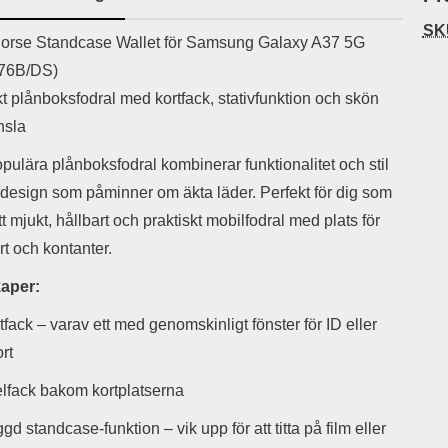
ö
S
B
D
6
9
r
n
l
u
SK
l
a
uktbeskrivning
9
9
orse Standcase Wallet för Samsung Galaxy A37 5G
u
a
u
b
k
k
e
l
r
b
76B/DS)
r
r
a
t
l
S
t plånboksfodral med kortfack, stativfunktion och skön
r
a
o
n
d
o
a
Välj
Välj
nsla
d
t
b
a
h
b
r
pulära plånboksfodral kombinerar funktionalitet och stil
h
l
e
design som påminner om äkta läder. Perfekt för dig som
ö
a
r
d
ett mjukt, hållbart och praktiskt mobilfodral med plats för
l
d
t och kontanter.
u
a
r
r
aper:
a
e
r
S
tfack – varav ett med genomskinligt fönster för ID eller
.
n
X
a
rt
O
b
-
b
lfack bakom kortplatserna
X
l
3
a
gd standcase-funktion – vik upp för att titta på film eller
3
d