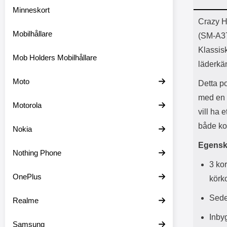
Minneskort
Prod
Crazy H
Mobilhållare
(SM-A3
Klassisk
Mob Holders Mobilhållare
läderkä
Moto
Detta po
med en 
Motorola
vill ha 
både kor
Nokia
Egensk
Nothing Phone
3 kor
OnePlus
körko
Sede
Realme
Inbyg
Samsung