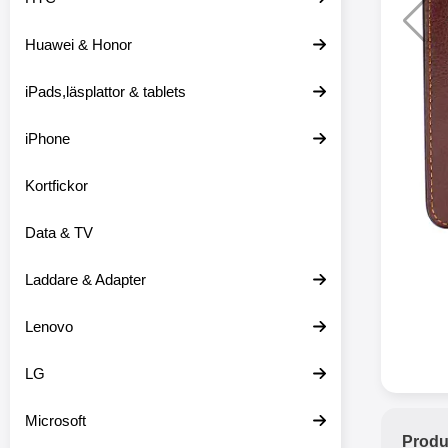
Huawei & Honor
Merkitse blow 
2 var
iPads,läsplattor & tablets
iPhone
Kortfickor
Data & TV
Laddare & Adapter
Lenovo
LG
Microsoft
Produ