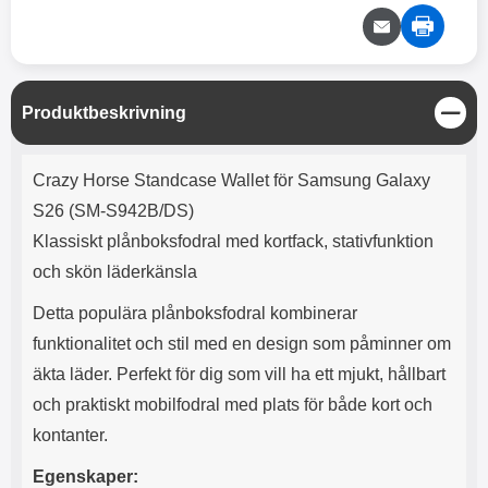
e
l
r
b
r
r
a
t
l
S
r
a
o
n
d
o
a
Välj
Välj
d
t
b
a
h
b
r
S
Produktbeskrivning
h
l
e
t
ö
a
ä
Produktbeskrivning
r
d
n
Crazy Horse Standcase Wallet för Samsung Galaxy
l
d
g
u
a
S26 (SM-S942B/DS)
r
r
Klassiskt plånboksfodral med kortfack, stativfunktion
a
e
r
S
och skön läderkänsla
.
n
X
a
Detta populära plånboksfodral kombinerar
O
b
funktionalitet och stil med en design som påminner om
-
b
äkta läder. Perfekt för dig som vill ha ett mjukt, hållbart
X
l
3
a
och praktiskt mobilfodral med plats för både kort och
3
d
kontanter.
d
ä
a
Egenskaper:
r
r