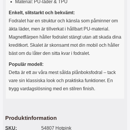
Material: PU-läder & TPU
l
L
i
a
Enkelt, slitstarkt och bekvämt:
t
d
Fodralet har en struktur och känsla som påminner om
e
d
t
a
äkta läder, men är tillverkat i hållbart PU-material.
f
r
Magnetflärpen håller fodralet stängt utan att skada dina
o
e
r
n
kreditkort. Skalet är skonsamt mot din mobil och håller
m
d
bäst om du låter den sitta kvar i fodralet.
a
u
t
k
Populär modell:
.
a
D
n
Detta är ett av våra mest sålda plånboksfodral – tack
e
a
vare sin klassiska look och praktiska funktioner. En
t
n
m
v
trygg vardagslösning med en stilren finish.
e
ä
d
n
f
d
ö
a
l
t
Produktinformation
j
i
a
l
SKU:
54807 Hotpink