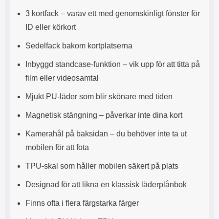
s
e
3 kortfack – varav ett med genomskinligt fönster för
m
m
i
e
ID eller körkort
d
d
i
U
Sedelfack bakom kortplatserna
g
S
a
B
Inbyggd standcase-funktion – vik upp för att titta på
t
&
film eller videosamtal
r
U
å
S
Mjukt PU-läder som blir skönare med tiden
d
B
l
T
Magnetisk stängning – påverkar inte dina kort
ö
y
s
p
Kamerahål på baksidan – du behöver inte ta ut
a
e
h
-
mobilen för att fota
ö
C
r
u
TPU-skal som håller mobilen säkert på plats
l
t
u
g
Designad för att likna en klassisk läderplånbok
r
å
a
n
Finns ofta i flera färgstarka färger
r
g
i
.