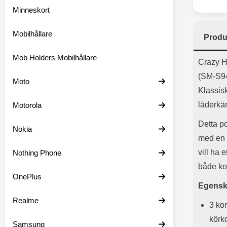
Minneskort
Mobilhållare
Produ
Mob Holders Mobilhållare
Prod
Crazy H
(SM-S9
Moto
Klassisk
läderkä
Motorola
Detta po
Nokia
med en 
vill ha 
Nothing Phone
både kor
OnePlus
Egensk
Realme
3 kor
körko
Samsung