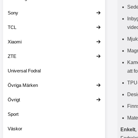
Sede
Sony
Inbyg
TCL
vide
Mjuk
Xiaomi
Magn
ZTE
Kame
Universal Fodral
att f
TPU-
Övriga Märken
Desi
Övrigt
Finns
Sport
Mate
Väskor
Enkelt,