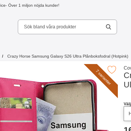
ice
- Över 1 miljon nöjda kunder!
kydd AB
Crazy Horse Samsung Galaxy S26 Ultra Plånboksfodral (Hotpink)
a köpte även
Gå 
Cov
Makera crazy Horse Samsung Galaxy S26 Ultra Plånb
7 varianter
C
Ul
Han
Välj
p
1