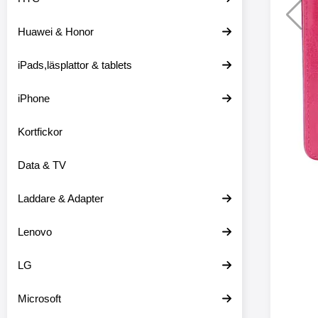
Huawei & Honor
Merkitse blow 
2 var
iPads,läsplattor & tablets
iPhone
Kortfickor
Data & TV
Laddare & Adapter
Lenovo
LG
Microsoft