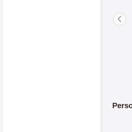
Merkitse blow 
Perso