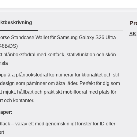
ö
S
B
D
6
9
r
n
l
u
l
a
9
9
u
a
u
b
k
k
e
l
r
b
ktbeskrivning
Pr
r
r
a
t
l
S
r
a
o
n
SK
d
uktbeskrivning
o
a
orse Standcase Wallet för Samsung Galaxy S26 Ultra
Välj
Välj
d
t
b
a
48B/DS)
h
b
r
h
l
t plånboksfodral med kortfack, stativfunktion och skön
e
ö
a
nsla
r
d
l
d
pulära plånboksfodral kombinerar funktionalitet och stil
u
a
design som påminner om äkta läder. Perfekt för dig som
r
r
a
e
ett mjukt, hållbart och praktiskt mobilfodral med plats för
r
S
t och kontanter.
.
n
X
a
aper:
O
b
-
b
tfack – varav ett med genomskinligt fönster för ID eller
X
l
3
a
rt
3
d