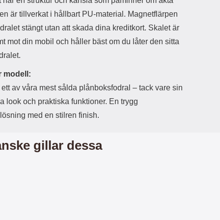
t har en struktur och känsla som påminner om äkta
r
å
a
n
en är tillverkat i hållbart PU-material. Magnetflärpen
r
g
odralet stängt utan att skada dina kreditkort. Skalet är
i
.
l
L
 mot din mobil och håller bäst om du låter den sitta
i
a
dralet.
t
d
e
d
 modell:
t
a
f
r
 ett av våra mest sålda plånboksfodral – tack vare sin
o
e
a look och praktiska funktioner. En trygg
r
n
m
d
ösning med en stilren finish.
a
u
t
k
.
a
nske gillar dessa
D
n
e
a
t
n
m
v
e
ä
d
n
f
d
ö
a