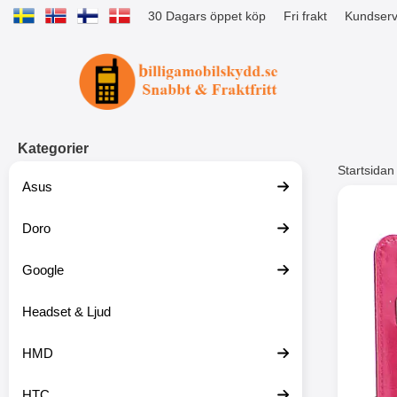
30 Dagars öppet köp
Fri frakt
Kundserv
Startsidan för Tibro Billiga Mobils
Kategorier
Startsidan
Asus
Andr
Doro
Google
Headset & Ljud
HMD
HTC