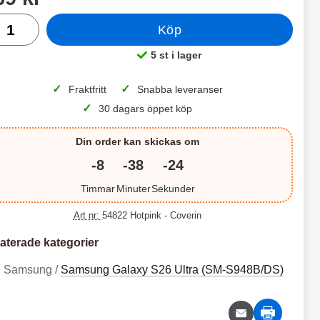
al
Köp
 productListContainer
Merkitse blow productListContainer
Merkitse blo
5 v
5 st i lager
Tillgänglighet:
✓
✓
Fraktfritt
Snabba leveranser
✓
30 dagars öppet köp
Din order kan skickas om
-8
-38
-24
Timmar
Minuter
Sekunder
S
H
k
ä
Art nr:
54822 Hotpink
- Coverin
ä
r
S
S
r
d
m
a
aterade kategorier
k
k
s
t
ä
ä
5
1
k
g
Samsung /
Samsung Galaxy S26 Ultra (SM-S948B/DS)
r
r
9
4
y
l
m
m
d
a
k
9
s
s
d
s
r
k
S
S
k
k