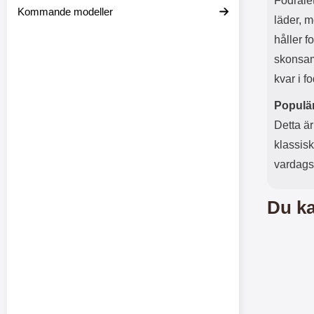
Fodrale
Kommande modeller
läder, m
håller f
skonsamt
kvar i fo
Populär
Detta är
klassisk
vardagsl
Du ka