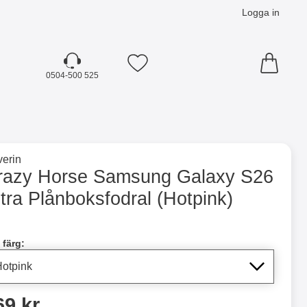
Logga in
Mina favoriter
0504-500 525
☓
till varumärkessidan för
erin
oksfodral (Hotpink) som favorit
razy Horse Samsung Galaxy S26
tra Plånboksfodral (Hotpink)
dla denna produkt Crazy Horse Samsung Galaxy S26 Ultra Plå
 färg:
ris
69 kr