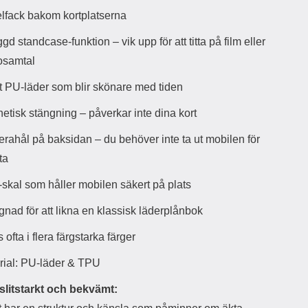
d
lfack bakom kortplatserna
ä
a
r
r
gd standcase-funktion – vik upp för att titta på film eller
s
e
osamtal
m
m
i
e
t PU-läder som blir skönare med tiden
d
d
i
U
etisk stängning – påverkar inte dina kort
g
S
a
B
rahål på baksidan – du behöver inte ta ut mobilen för
t
&
r
U
ota
å
S
d
B
skal som håller mobilen säkert på plats
l
T
ö
y
gnad för att likna en klassisk läderplånbok
s
p
a
e
 ofta i flera färgstarka färger
h
-
ö
C
rial: PU-läder & TPU
r
u
l
t
 slitstarkt och bekvämt:
u
g