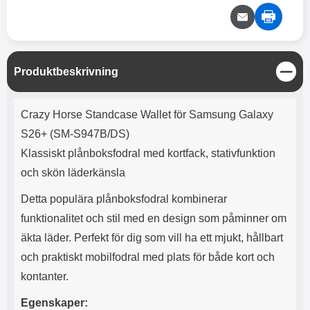
e
l
r
b
r
r
a
t
l
S
r
a
o
n
d
o
a
Välj
Välj
d
t
b
a
h
b
r
S
Produktbeskrivning
h
l
e
t
ö
a
ä
Produktbeskrivning
r
d
n
Crazy Horse Standcase Wallet för Samsung Galaxy
l
d
g
u
a
S26+ (SM-S947B/DS)
r
r
Klassiskt plånboksfodral med kortfack, stativfunktion
a
e
r
S
och skön läderkänsla
.
n
X
a
Detta populära plånboksfodral kombinerar
O
b
funktionalitet och stil med en design som påminner om
-
b
äkta läder. Perfekt för dig som vill ha ett mjukt, hållbart
X
l
3
a
och praktiskt mobilfodral med plats för både kort och
3
d
kontanter.
d
ä
a
Egenskaper:
r
r