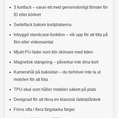
s
e
3 kortfack – varav ett med genomskinligt fönster för
m
m
i
e
ID eller körkort
d
d
i
U
Sedelfack bakom kortplatserna
g
S
a
B
Inbyggd standcase-funktion – vik upp för att titta på
t
&
film eller videosamtal
r
U
å
S
Mjukt PU-läder som blir skönare med tiden
d
B
l
T
Magnetisk stängning – påverkar inte dina kort
ö
y
s
p
Kamerahål på baksidan – du behöver inte ta ut
a
e
h
-
mobilen för att fota
ö
C
r
u
TPU-skal som håller mobilen säkert på plats
l
t
u
g
Designad för att likna en klassisk läderplånbok
r
å
a
n
Finns ofta i flera färgstarka färger
r
g
i
.