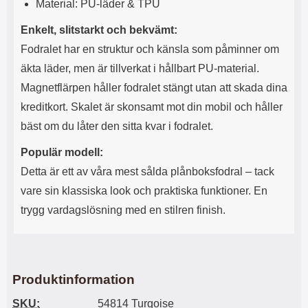
Material: PU-läder & TPU
l
L
i
a
Enkelt, slitstarkt och bekvämt:
t
d
Fodralet har en struktur och känsla som påminner om
e
d
t
a
äkta läder, men är tillverkat i hållbart PU-material.
f
r
Magnetflärpen håller fodralet stängt utan att skada dina
o
e
r
n
kreditkort. Skalet är skonsamt mot din mobil och håller
m
d
bäst om du låter den sitta kvar i fodralet.
a
u
t
k
Populär modell:
.
a
D
n
Detta är ett av våra mest sålda plånboksfodral – tack
e
a
vare sin klassiska look och praktiska funktioner. En
t
n
m
v
trygg vardagslösning med en stilren finish.
e
ä
d
n
f
d
ö
a
l
t
Produktinformation
j
i
a
l
SKU:
54814 Turqoise