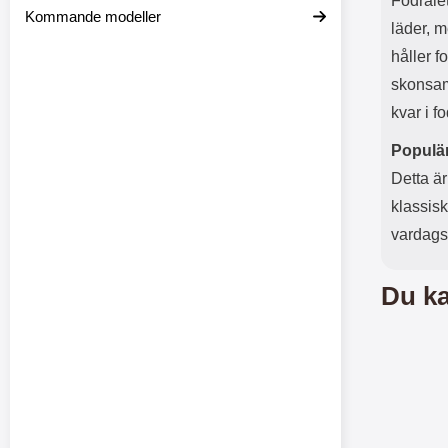
Fodrale
Kommande modeller
läder, m
håller f
skonsamt
kvar i fo
Populär
Detta är
klassisk
vardagsl
Du ka