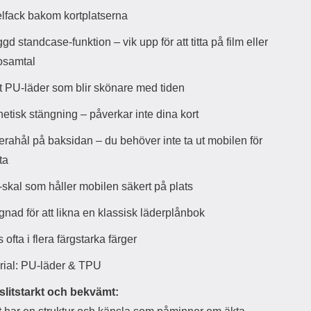
d
lfack bakom kortplatserna
ä
a
r
r
gd standcase-funktion – vik upp för att titta på film eller
s
e
osamtal
m
m
i
e
t PU-läder som blir skönare med tiden
d
d
i
U
etisk stängning – påverkar inte dina kort
g
S
a
B
rahål på baksidan – du behöver inte ta ut mobilen för
t
&
r
U
ota
å
S
d
B
skal som håller mobilen säkert på plats
l
T
ö
y
gnad för att likna en klassisk läderplånbok
s
p
a
e
 ofta i flera färgstarka färger
h
-
ö
C
rial: PU-läder & TPU
r
u
l
t
 slitstarkt och bekvämt:
u
g