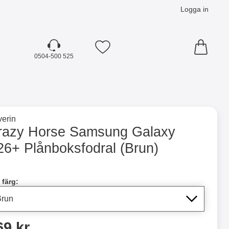
Logga in
Mina favoriter
0504-500 525
☓
till varumärkessidan för
erin
ksfodral (Brun) som favorit
razy Horse Samsung Galaxy
26+ Plånboksfodral (Brun)
dla denna produkt Crazy Horse Samsung Galaxy S26+ Plånbo
 färg:
ris
69 kr