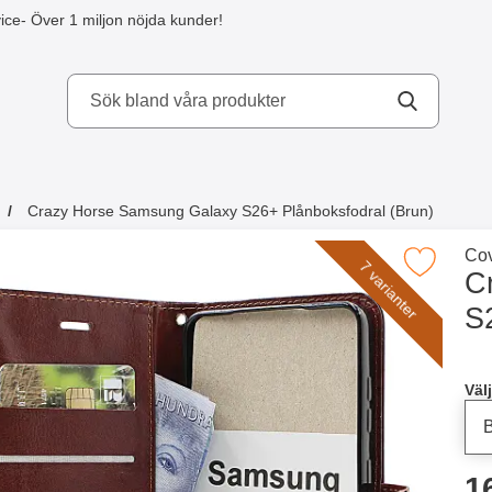
ice
- Över 1 miljon nöjda kunder!
kydd AB
Crazy Horse Samsung Galaxy S26+ Plånboksfodral (Brun)
a köpte även
Gå 
Cov
Makera crazy Horse Samsung Galaxy S26+ Plånbo
7 varianter
C
S
Han
Välj
p
1