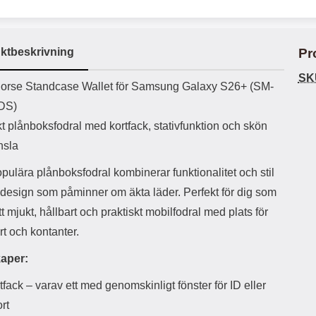
ö
S
B
D
6
9
r
n
l
u
l
a
9
9
u
a
u
b
k
k
e
l
r
b
ktbeskrivning
Pr
r
r
a
t
l
S
r
a
o
n
SK
d
uktbeskrivning
o
a
orse Standcase Wallet för Samsung Galaxy S26+ (SM-
Välj
Välj
d
t
b
a
DS)
h
b
r
h
l
t plånboksfodral med kortfack, stativfunktion och skön
e
ö
a
nsla
r
d
l
d
pulära plånboksfodral kombinerar funktionalitet och stil
u
a
design som påminner om äkta läder. Perfekt för dig som
r
r
a
e
ett mjukt, hållbart och praktiskt mobilfodral med plats för
r
S
t och kontanter.
.
n
X
a
aper:
O
b
-
b
tfack – varav ett med genomskinligt fönster för ID eller
X
l
3
a
rt
3
d