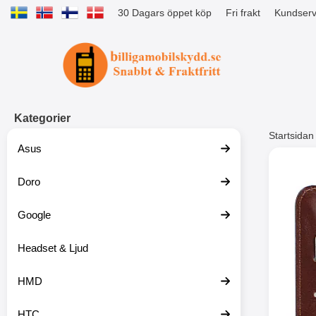
30 Dagars öppet köp
Fri frakt
Kundserv
Startsidan för Tibro Billiga Mobils
Kategorier
Startsidan
Asus
Andr
Doro
Google
Headset & Ljud
HMD
HTC