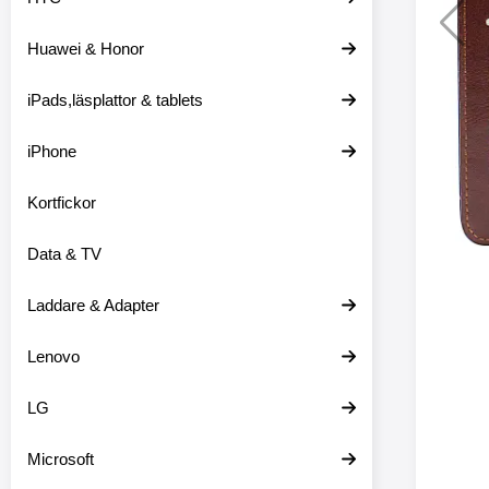
Huawei & Honor
Merkitse blow 
2 var
iPads,läsplattor & tablets
iPhone
Kortfickor
Data & TV
Laddare & Adapter
Lenovo
LG
Microsoft