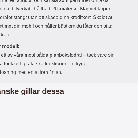
t har en struktur och känsla som påminner om äkta
r
å
a
n
en är tillverkat i hållbart PU-material. Magnetflärpen
r
g
odralet stängt utan att skada dina kreditkort. Skalet är
i
.
l
L
 mot din mobil och håller bäst om du låter den sitta
i
a
dralet.
t
d
e
d
 modell:
t
a
f
r
 ett av våra mest sålda plånboksfodral – tack vare sin
o
e
a look och praktiska funktioner. En trygg
r
n
m
d
ösning med en stilren finish.
a
u
t
k
.
a
nske gillar dessa
D
n
e
a
t
n
m
v
e
ä
d
n
f
d
ö
a