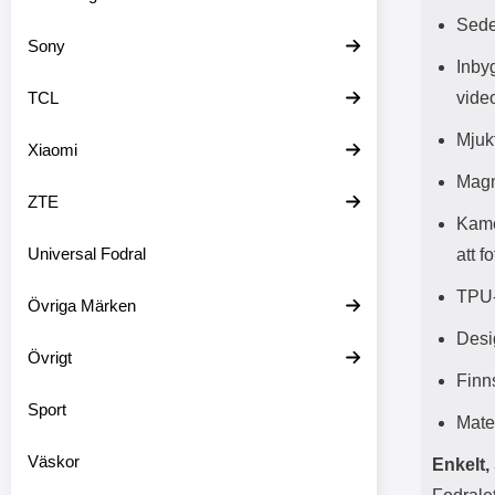
Sede
Sony
Inbyg
TCL
vide
Mjuk
Xiaomi
Magn
ZTE
Kame
Universal Fodral
att f
TPU-
Övriga Märken
Desi
Övrigt
Finns
Sport
Mate
Väskor
Enkelt,