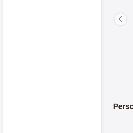
Merkitse blow 
3 var
Perso