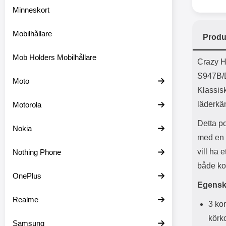
Minneskort
Mobilhållare
Produ
Mob Holders Mobilhållare
Prod
Crazy H
S947B/
Moto
Klassisk
läderkä
Motorola
Detta po
Nokia
med en 
vill ha 
Nothing Phone
både kor
OnePlus
Egensk
Realme
3 kor
körko
Samsung