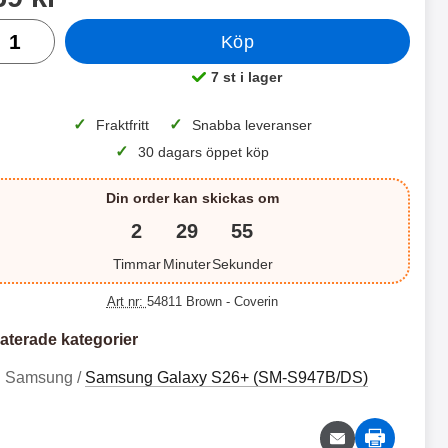
al
Köp
 productListContainer
Merkitse blow productListContainer
Merkitse blo
5 v
7 st i lager
Tillgänglighet:
✓
✓
Fraktfritt
Snabba leveranser
✓
30 dagars öppet köp
Din order kan skickas om
2
29
54
Timmar
Minuter
Sekunder
S
H
k
ä
Art nr:
54811 Brown
- Coverin
ä
r
S
S
r
d
m
a
aterade kategorier
k
k
s
t
ä
ä
5
1
k
g
Samsung /
Samsung Galaxy S26+ (SM-S947B/DS)
r
r
9
4
y
l
m
m
d
a
k
9
s
s
d
s
r
k
S
S
k
k