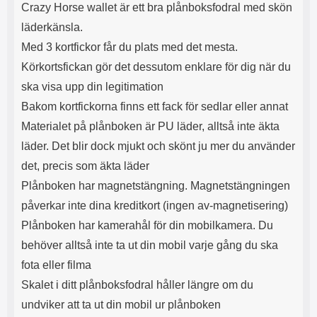
s
e
Crazy Horse wallet är ett bra plånboksfodral med skön
m
m
läderkänsla.
i
e
Med 3 kortfickor får du plats med det mesta.
d
d
i
U
Körkortsfickan gör det dessutom enklare för dig när du
g
S
ska visa upp din legitimation
a
B
t
&
Bakom kortfickorna finns ett fack för sedlar eller annat
r
U
Materialet på plånboken är PU läder, alltså inte äkta
å
S
d
B
läder. Det blir dock mjukt och skönt ju mer du använder
l
T
det, precis som äkta läder
ö
y
s
p
Plånboken har magnetstängning. Magnetstängningen
a
e
påverkar inte dina kreditkort (ingen av-magnetisering)
h
-
ö
C
Plånboken har kamerahål för din mobilkamera. Du
r
u
behöver alltså inte ta ut din mobil varje gång du ska
l
t
u
g
fota eller filma
r
å
Skalet i ditt plånboksfodral håller längre om du
a
n
r
g
undviker att ta ut din mobil ur plånboken
i
.