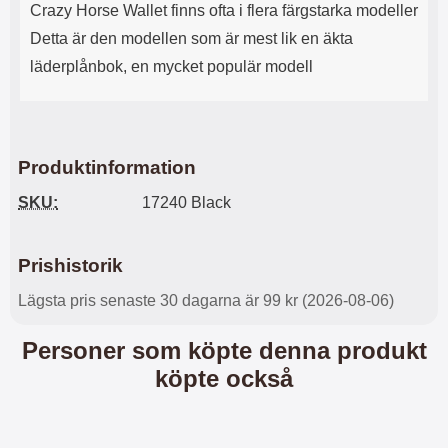
Crazy Horse Wallet finns ofta i flera färgstarka modeller
l
L
i
a
Detta är den modellen som är mest lik en äkta
t
d
läderplånbok, en mycket populär modell
e
d
t
a
f
r
o
e
r
n
Produktinformation
m
d
a
u
SKU:
17240 Black
t
k
.
a
D
n
Prishistorik
e
a
t
n
Lägsta pris senaste 30 dagarna är 99 kr (2026-08-06)
m
v
e
ä
d
n
Personer som köpte denna produkt
f
d
köpte också
ö
a
l
t
j
i
a
l