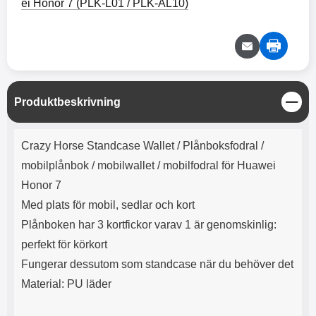
e
l
ei Honor 7 (PLK-L01 / PLK-AL10)
r
b
r
r
a
t
l
S
r
a
o
n
d
o
a
Välj
Välj
d
t
b
a
h
b
r
h
l
e
ö
a
S
Produktbeskrivning
r
d
t
l
d
ä
Produktbeskrivning
u
a
n
Crazy Horse Standcase Wallet /
Plånboksfodral /
r
r
g
a
e
mobilplånbok / mobilwallet / mobilfodral för Huawei
r
S
Honor 7
.
n
X
a
Med plats för mobil, sedlar och kort
O
b
Plånboken har 3 kortfickor varav 1 är genomskinlig:
-
b
X
l
perfekt för körkort
3
a
Fungerar dessutom som standcase när du behöver det
3
d
d
Material: PU läder
ä
a
r
r