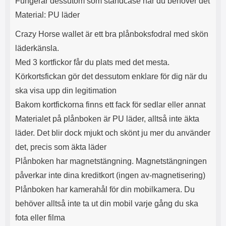
Fungerar dessutom som standcase när du behöver det
s
e
m
m
Material: PU läder
i
e
d
d
Crazy Horse wallet är ett bra plånboksfodral med skön
i
U
läderkänsla.
g
S
Med 3 kortfickor får du plats med det mesta.
a
B
t
&
Körkortsfickan gör det dessutom enklare för dig när du
r
U
ska visa upp din legitimation
å
S
d
B
Bakom kortfickorna finns ett fack för sedlar eller annat
l
T
Materialet på plånboken är PU läder, alltså inte äkta
ö
y
s
p
läder. Det blir dock mjukt och skönt ju mer du använder
a
e
det, precis som äkta läder
h
-
ö
C
Plånboken har magnetstängning. Magnetstängningen
r
u
påverkar inte dina kreditkort (ingen av-magnetisering)
l
t
u
g
Plånboken har kamerahål för din mobilkamera. Du
r
å
behöver alltså inte ta ut din mobil varje gång du ska
a
n
r
g
fota eller filma
i
.