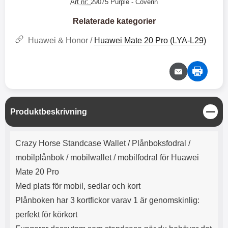
e
l
Art nr:
29075 Purple
- Coverin
r
b
r
r
a
t
l
S
r
a
o
n
Relaterade kategorier
d
o
a
Välj
Välj
d
t
b
Huawei & Honor /
Huawei Mate 20 Pro (LYA-L29)
a
h
b
r
h
l
e
ö
a
r
d
l
d
u
a
r
r
S
Produktbeskrivning
a
e
t
r
S
ä
Produktbeskrivning
.
n
n
Crazy Horse Standcase Wallet /
Plånboksfodral /
X
a
g
O
b
mobilplånbok / mobilwallet / mobilfodral för Huawei
-
b
Mate 20 Pro
X
l
3
a
Med plats för mobil, sedlar och kort
3
d
Plånboken har 3 kortfickor varav 1 är genomskinlig:
d
ä
a
perfekt för körkort
r
r