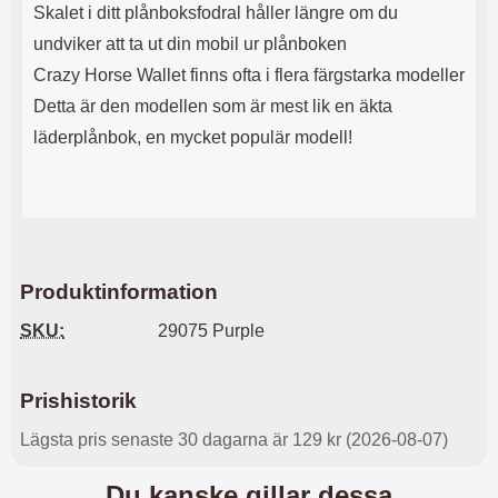
Skalet i ditt plånboksfodral håller längre om du
l
L
i
a
undviker att ta ut din mobil ur plånboken
t
d
Crazy Horse Wallet finns ofta i flera färgstarka modeller
e
d
t
a
Detta är den modellen som är mest lik en äkta
f
r
läderplånbok, en mycket populär modell!
o
e
r
n
m
d
a
u
t
k
.
a
D
n
Produktinformation
e
a
t
n
SKU:
29075 Purple
m
v
e
ä
d
n
Prishistorik
f
d
ö
a
Lägsta pris senaste 30 dagarna är 129 kr (2026-08-07)
l
t
j
i
a
l
Du kanske gillar dessa