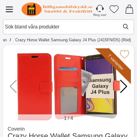
Startsidan för Tibro Billiga Mobilsky
Mina favori
Meny
Ring oss!
idan
Crazy Horse Wallet Samsung Galaxy J4 Plus (J415FN/DS) (Röd)
☓
Andra köpte även
Makera crazy Horse Wallet Samsung Galaxy J4 
7 varianter
1
/
4
Gå till varumärkessidan för
Coverin
itse blow productListContainer
Merkitse blow productListContainer
Merkitse 
Crazy Horse Wallet Samsung Galaxy
-5
-2