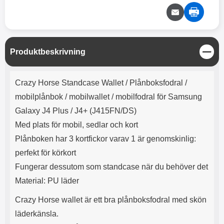
e
l
r
b
r
r
a
t
l
S
r
a
o
n
d
o
a
Välj
Välj
d
t
b
a
h
b
r
S
Produktbeskrivning
h
l
e
t
ö
a
ä
Produktbeskrivning
r
d
n
Crazy Horse Standcase Wallet /
Plånboksfodral /
l
d
g
u
a
mobilplånbok / mobilwallet / mobilfodral för Samsung
r
r
Galaxy J4 Plus / J4+ (J415FN/DS)
a
e
r
S
Med plats för mobil, sedlar och kort
.
n
Plånboken har 3 kortfickor varav 1 är genomskinlig:
X
a
perfekt för körkort
O
b
-
b
Fungerar dessutom som standcase när du behöver det
X
l
Material: PU läder
3
a
3
d
Crazy Horse wallet är ett bra plånboksfodral med skön
d
ä
a
läderkänsla.
r
r