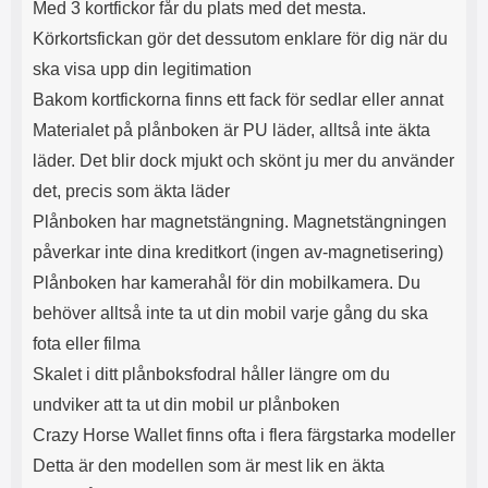
Med 3 kortfickor får du plats med det mesta.
s
e
m
m
Körkortsfickan gör det dessutom enklare för dig när du
i
e
ska visa upp din legitimation
d
d
i
U
Bakom kortfickorna finns ett fack för sedlar eller annat
g
S
Materialet på plånboken är PU läder, alltså inte äkta
a
B
t
&
läder. Det blir dock mjukt och skönt ju mer du använder
r
U
det, precis som äkta läder
å
S
d
B
Plånboken har magnetstängning. Magnetstängningen
l
T
påverkar inte dina kreditkort (ingen av-magnetisering)
ö
y
s
p
Plånboken har kamerahål för din mobilkamera. Du
a
e
behöver alltså inte ta ut din mobil varje gång du ska
h
-
ö
C
fota eller filma
r
u
Skalet i ditt plånboksfodral håller längre om du
l
t
u
g
undviker att ta ut din mobil ur plånboken
r
å
Crazy Horse Wallet finns ofta i flera färgstarka modeller
a
n
Detta är den modellen som är mest lik en äkta
r
g
i
.