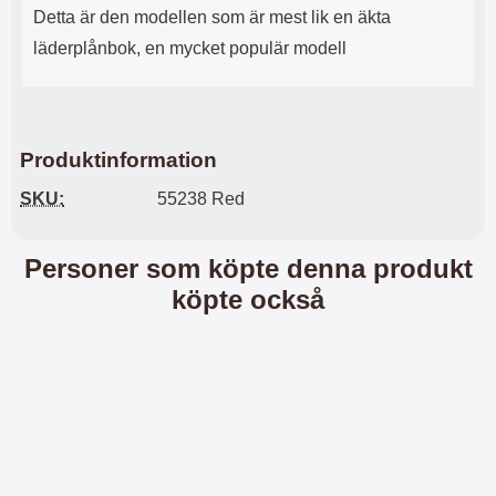
Detta är den modellen som är mest lik en äkta
l
L
i
a
läderplånbok, en mycket populär modell
t
d
e
d
t
a
f
r
o
e
Produktinformation
r
n
m
d
SKU:
55238 Red
a
u
t
k
.
a
Personer som köpte denna produkt
D
n
e
a
köpte också
t
n
m
v
e
ä
d
n
f
d
ö
a
l
t
j
i
a
l