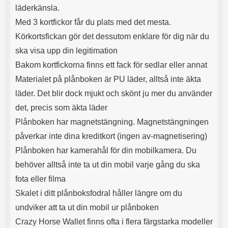
s
e
läderkänsla.
m
m
Med 3 kortfickor får du plats med det mesta.
i
e
d
d
Körkortsfickan gör det dessutom enklare för dig när du
i
U
ska visa upp din legitimation
g
S
a
B
Bakom kortfickorna finns ett fack för sedlar eller annat
t
&
Materialet på plånboken är PU läder, alltså inte äkta
r
U
å
S
läder. Det blir dock mjukt och skönt ju mer du använder
d
B
det, precis som äkta läder
l
T
ö
y
Plånboken har magnetstängning. Magnetstängningen
s
p
påverkar inte dina kreditkort (ingen av-magnetisering)
a
e
h
-
Plånboken har kamerahål för din mobilkamera. Du
ö
C
behöver alltså inte ta ut din mobil varje gång du ska
r
u
fota eller filma
l
t
u
g
Skalet i ditt plånboksfodral håller längre om du
r
å
undviker att ta ut din mobil ur plånboken
a
n
r
g
Crazy Horse Wallet finns ofta i flera färgstarka modeller
i
.