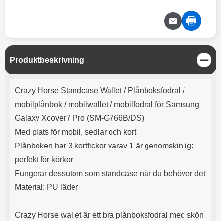
e
l
r
b
r
r
a
t
l
S
r
a
o
n
d
o
a
Välj
Välj
d
t
b
a
h
b
r
h
l
e
S
Produktbeskrivning
ö
a
t
r
d
ä
Produktbeskrivning
l
d
n
Crazy Horse Standcase Wallet /
Plånboksfodral /
u
a
g
r
r
mobilplånbok / mobilwallet / mobilfodral för Samsung
a
e
Galaxy Xcover7 Pro (SM-G766B/DS)
r
S
Med plats för mobil, sedlar och kort
.
n
X
a
Plånboken har 3 kortfickor varav 1 är genomskinlig:
O
b
perfekt för körkort
-
b
X
l
Fungerar dessutom som standcase när du behöver det
3
a
Material: PU läder
3
d
d
ä
a
Crazy Horse wallet är ett bra plånboksfodral med skön
r
r