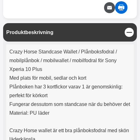
e
l
r
b
r
r
a
t
l
S
r
a
o
n
d
o
a
Välj
Välj
d
t
b
a
h
b
r
S
Produktbeskrivning
h
l
e
t
ö
a
ä
Produktbeskrivning
r
d
n
Crazy Horse Standcase Wallet /
Plånboksfodral /
l
d
g
u
a
mobilplånbok / mobilwallet / mobilfodral för Sony
r
r
Xperia 10 Plus
a
e
r
S
Med plats för mobil, sedlar och kort
.
n
Plånboken har 3 kortfickor varav 1 är genomskinlig:
X
a
perfekt för körkort
O
b
-
b
Fungerar dessutom som standcase när du behöver det
X
l
Material: PU läder
3
a
3
d
d
Crazy Horse wallet är ett bra plånboksfodral med skön
ä
a
r
r
läderkänsla.