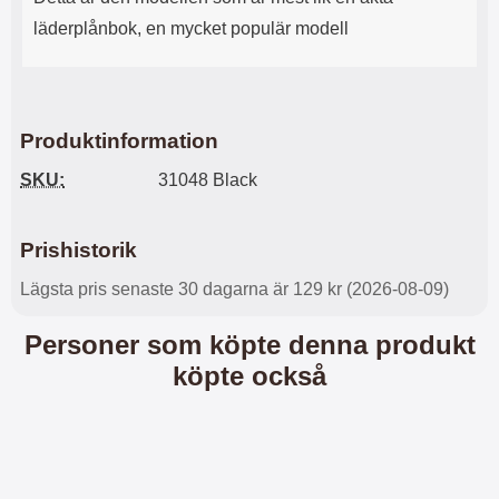
l
L
läderplånbok, en mycket populär modell
i
a
t
d
e
d
t
a
f
r
Produktinformation
o
e
r
n
SKU:
31048 Black
m
d
a
u
t
k
Prishistorik
.
a
D
n
Lägsta pris senaste 30 dagarna är 129 kr (2026-08-09)
e
a
t
n
m
v
Personer som köpte denna produkt
e
ä
köpte också
d
n
f
d
ö
a
l
t
j
i
a
l