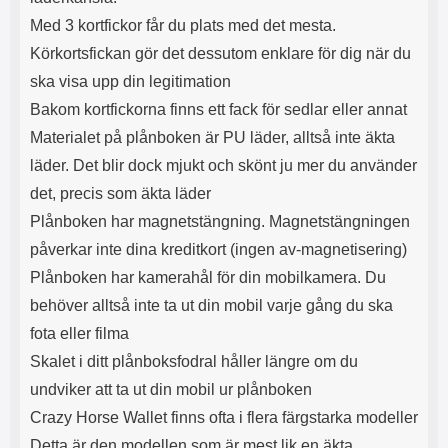
s
e
Med 3 kortfickor får du plats med det mesta.
m
m
i
e
Körkortsfickan gör det dessutom enklare för dig när du
d
d
ska visa upp din legitimation
i
U
g
S
Bakom kortfickorna finns ett fack för sedlar eller annat
a
B
Materialet på plånboken är PU läder, alltså inte äkta
t
&
r
U
läder. Det blir dock mjukt och skönt ju mer du använder
å
S
det, precis som äkta läder
d
B
l
T
Plånboken har magnetstängning. Magnetstängningen
ö
y
påverkar inte dina kreditkort (ingen av-magnetisering)
s
p
a
e
Plånboken har kamerahål för din mobilkamera. Du
h
-
behöver alltså inte ta ut din mobil varje gång du ska
ö
C
r
u
fota eller filma
l
t
Skalet i ditt plånboksfodral håller längre om du
u
g
undviker att ta ut din mobil ur plånboken
r
å
a
n
Crazy Horse Wallet finns ofta i flera färgstarka modeller
r
g
Detta är den modellen som är mest lik en äkta
i
.