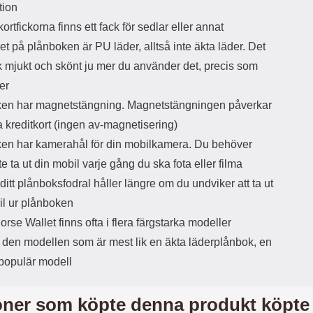
tion
d
ä
a
rtfickorna finns ett fack för sedlar eller annat
r
r
et på plånboken är PU läder, alltså inte äkta läder. Det
s
e
m
m
k mjukt och skönt ju mer du använder det, precis som
i
e
er
d
d
i
U
en har magnetstängning. Magnetstängningen påverkar
g
S
a kreditkort (ingen av-magnetisering)
a
B
t
&
en har kamerahål för din mobilkamera. Du behöver
r
U
nte ta ut din mobil varje gång du ska fota eller filma
å
S
d
B
 ditt plånboksfodral håller längre om du undviker att ta ut
l
T
il ur plånboken
ö
y
rse Wallet finns ofta i flera färgstarka modeller
s
p
a
e
r den modellen som är mest lik en äkta läderplånbok, en
h
-
populär modell
ö
C
r
u
l
t
ner som köpte denna produkt köpte
u
g