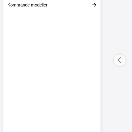
Kommande modeller
ductListContainer
Merkitse blow productListContainer
Merkitse blow 
-4
-1
0
3
%
%