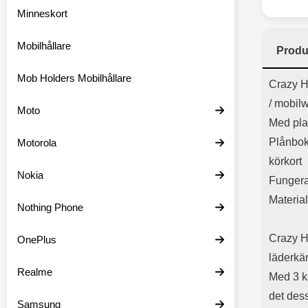
Minneskort
Mobilhållare
Produ
Mob Holders Mobilhållare
Prod
Crazy H
/ mobilw
Moto
Med plat
Plånboke
Motorola
körkort
Nokia
Fungera
Material
Nothing Phone
Crazy H
OnePlus
läderkä
Realme
Med 3 ko
det dess
Samsung