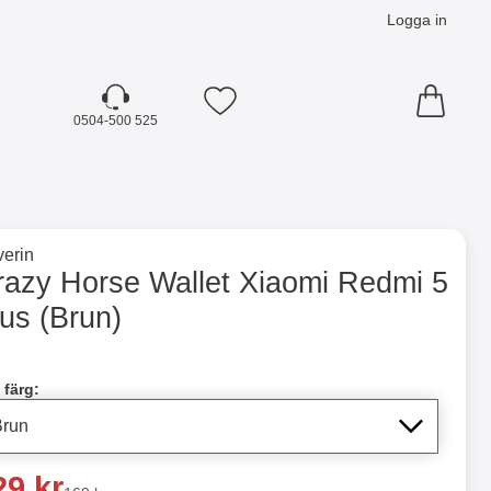
Logga in
Mina favoriter
0504-500 525
☓
till varumärkessidan för
erin
Plus (Brun) som favorit
razy Horse Wallet Xiaomi Redmi 5
us (Brun)
dla denna produkt Crazy Horse Wallet Xiaomi Redmi 5 Plus
 färg:
a pris
29 kr