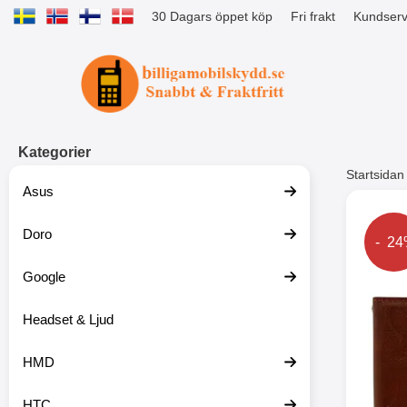
30 Dagars öppet köp
Fri frakt
Kundserv
Startsidan för Tibro Billiga Mobils
Kategorier
Startsidan
Asus
Andr
Doro
Prise
- 2
Google
Headset & Ljud
HMD
HTC