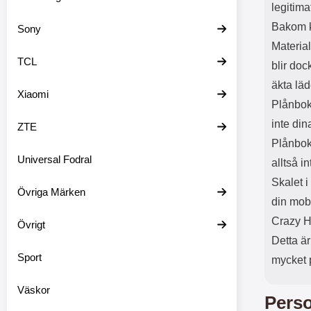
legitima
Bakom ko
Sony
Material
TCL
blir doc
äkta läd
Xiaomi
Plånbok
inte din
ZTE
Plånbok
Universal Fodral
alltså i
Skalet i
Övriga Märken
din mob
Crazy Ho
Övrigt
Detta ä
Sport
mycket 
Väskor
Perso