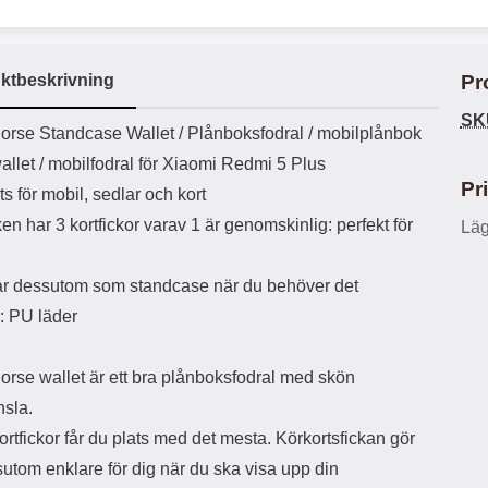
ö
S
B
D
6
9
r
n
l
u
l
a
9
9
u
a
u
b
k
k
e
l
r
b
ktbeskrivning
Pr
r
r
a
t
l
S
r
a
o
n
SK
d
uktbeskrivning
o
a
orse Standcase Wallet /
Plånboksfodral / mobilplånbok
Välj
Välj
d
t
b
a
allet / mobilfodral för Xiaomi Redmi 5 Plus
h
b
r
Pr
h
l
s för mobil, sedlar och kort
e
ö
a
n har 3 kortfickor varav 1 är genomskinlig: perfekt för
Läg
r
d
l
d
u
a
r dessutom som standcase när du behöver det
r
r
: PU läder
a
e
r
S
.
n
orse wallet är ett bra plånboksfodral med skön
X
a
O
b
nsla.
-
b
rtfickor får du plats med det mesta. Körkortsfickan gör
X
l
3
a
utom enklare för dig när du ska visa upp din
3
d