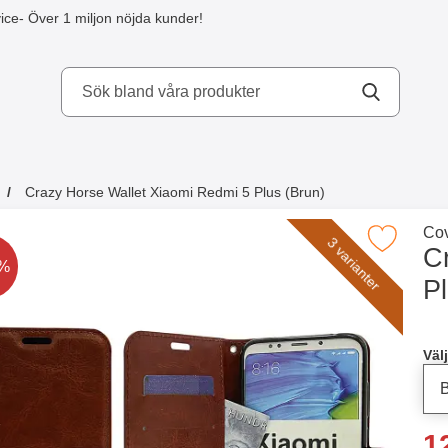
ice
- Över 1 miljon nöjda kunder!
kydd AB
Crazy Horse Wallet Xiaomi Redmi 5 Plus (Brun)
a köpte även
Gå 
Cov
Makera crazy Horse Wallet Xiaomi Redmi 5 
3 varianter
C
t är nedsatt med
4%
Pl
Han
Välj
re
1