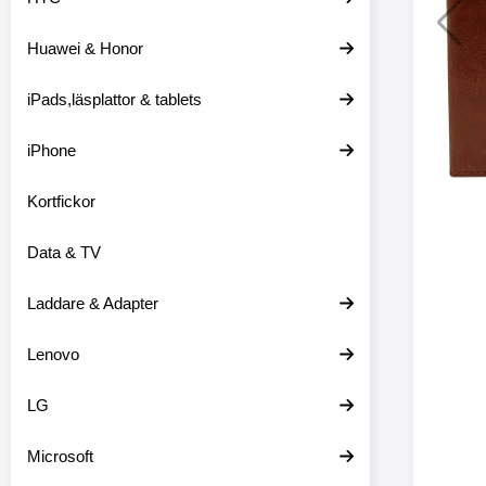
Huawei & Honor
Merkitse blow 
2 var
iPads,läsplattor & tablets
iPhone
Kortfickor
Data & TV
Laddare & Adapter
Lenovo
LG
Microsoft