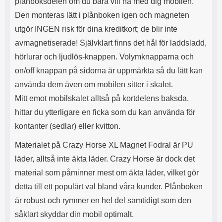
plånboksdelen om du bara vill ha med dig mobilen.
l
L
Den monteras lätt i plånboken igen och magneten
i
a
t
d
utgör INGEN risk för dina kreditkort; de blir inte
e
d
avmagnetiserade! Självklart finns det hål för laddsladd,
t
a
f
r
hörlurar och ljudlös-knappen. Volymknapparna och
o
e
on/off knappan på sidorna är uppmärkta så du lätt kan
r
n
m
d
använda dem även om mobilen sitter i skalet.
a
u
Mitt emot mobilskalet alltså på kortdelens baksda,
t
k
hittar du ytterligare en ficka som du kan använda för
.
a
D
n
kontanter (sedlar) eller kvitton.
e
a
t
n
Materialet på Crazy Horse XL Magnet Fodral är PU
m
v
läder, alltså inte äkta läder. Crazy Horse är dock det
e
ä
d
n
material som påminner mest om äkta läder, vilket gör
f
d
detta till ett populärt val bland våra kunder. Plånboken
ö
a
l
t
är robust och rymmer en hel del samtidigt som den
j
i
såklart skyddar din mobil optimalt.
a
l