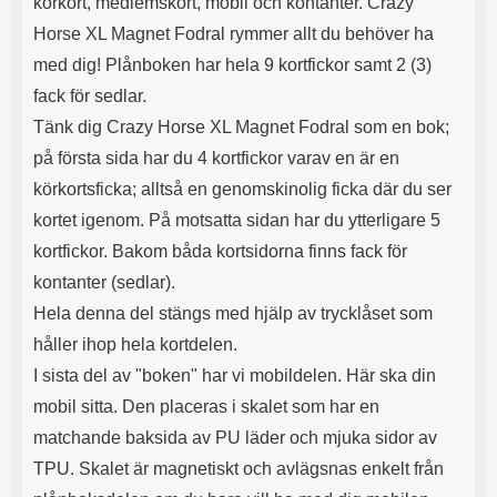
körkort, medlemskort, mobil och kontanter. Crazy
s
e
m
m
Horse XL Magnet Fodral rymmer allt du behöver ha
i
e
med dig! Plånboken har hela 9 kortfickor samt 2 (3)
d
d
i
U
fack för sedlar.
g
S
Tänk dig Crazy Horse XL Magnet Fodral som en bok;
a
B
på första sida har du 4 kortfickor varav en är en
t
&
r
U
körkortsficka; alltså en genomskinolig ficka där du ser
å
S
kortet igenom. På motsatta sidan har du ytterligare 5
d
B
l
T
kortfickor. Bakom båda kortsidorna finns fack för
ö
y
kontanter (sedlar).
s
p
a
e
Hela denna del stängs med hjälp av trycklåset som
h
-
håller ihop hela kortdelen.
ö
C
r
u
I sista del av "boken" har vi mobildelen. Här ska din
l
t
mobil sitta. Den placeras i skalet som har en
u
g
r
å
matchande baksida av PU läder och mjuka sidor av
a
n
TPU. Skalet är magnetiskt och avlägsnas enkelt från
r
g
i
.