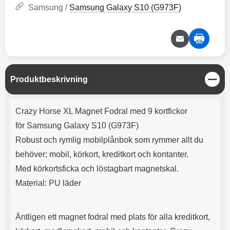
e
l
r
b
Samsung /
Samsung Galaxy S10 (G973F)
r
r
a
t
l
S
r
a
o
n
d
o
a
Välj
Välj
d
t
b
a
h
b
r
h
l
e
ö
a
S
Produktbeskrivning
r
d
t
l
d
ä
u
a
Produktbeskrivning
n
r
r
Crazy Horse XL Magnet Fodral med 9 kortfickor
g
a
e
för Samsung Galaxy S10 (G973F)
r
S
.
n
Robust och rymlig mobilplånbok som rymmer allt du
X
a
behöver; mobil, körkort, kreditkort och kontanter.
O
b
-
b
Med körkortsficka och löstagbart magnetskal.
X
l
Material: PU läder
3
a
3
d
d
ä
a
Äntligen ett magnet fodral med plats för alla kreditkort,
r
r