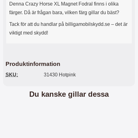
n
l
Denna Crazy Horse XL Magnet Fodral finns i olika
d
f
färger. Då är frågan bara, vilken färg gillar du bäst?
e
l
f
e
Tack för att du handlar på billigamobilskydd.se – det är
o
r
d
a
viktigt med skydd!
r
o
a
l
l
i
e
k
t
a
Produktinformation
s
e
k
n
SKU:
31430 Hotpink
y
h
d
e
d
t
Du kanske gillar dessa
a
e
r
r
d
.
i
L
n
a
h
d
ö
d
r
a