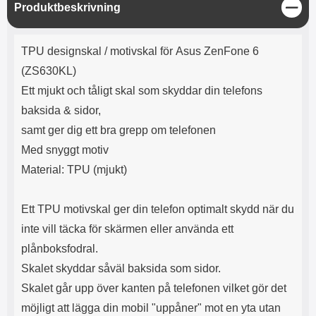
e
l
r
b
S
Produktbeskrivning
r
r
a
t
l
S
t
r
a
o
n
ä
d
Produktbeskrivning
o
a
Välj
Välj
n
d
TPU designskal / motivskal för Asus ZenFone 6
t
b
g
a
h
b
(ZS630KL)
r
h
l
e
Ett mjukt och tåligt skal som skyddar din telefons
ö
a
r
d
baksida & sidor,
l
d
samt ger dig ett bra grepp om telefonen
u
a
r
r
Med snyggt motiv
a
e
Material: TPU (mjukt)
r
S
.
n
X
a
Ett TPU motivskal ger din telefon optimalt skydd när du
O
b
inte vill täcka för skärmen eller använda ett
-
b
X
l
plånboksfodral.
3
a
Skalet skyddar såväl baksida som sidor.
3
d
d
Skalet går upp över kanten på telefonen vilket gör det
ä
a
möjligt att lägga din mobil "uppåner" mot en yta utan
r
r