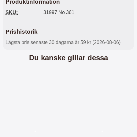
Produktinformation
l
L
i
a
SKU:
31997 No 361
t
d
e
d
t
a
Prishistorik
f
r
o
e
Lägsta pris senaste 30 dagarna är 59 kr (2026-08-06)
r
n
m
d
Du kanske gillar dessa
a
u
t
k
.
a
D
n
e
a
t
n
m
v
e
ä
d
n
f
d
ö
a
l
t
j
i
a
l