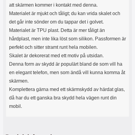
s
e
att skärmen kommer i kontakt med denna.
m
m
Materialet är mjukt och tåligt; du kan vrida skalet och
i
e
d
d
det går inte sönder om du tappar det i golvet.
i
U
Materialet är TPU plast. Detta är mer tåligt än
g
S
a
B
hårdplast, men inte lika löst som silikon. Passformen är
t
&
perfekt och sitter stramt runt hela mobilen.
r
U
å
S
Skalet är dekorerat med ett motiv på utsidan.
d
B
Denna form av skydd är populärt bland de som vill ha
l
T
ö
y
en elegant telefon, men som ändå vill kunna komma åt
s
p
skärmen.
a
e
h
-
Komplettera gärna med ett skärmskydd av härdat glas,
ö
C
då har du ett ganska bra skydd hela vägen runt din
r
u
l
t
mobil.
u
g
r
å
a
n
r
g
i
.