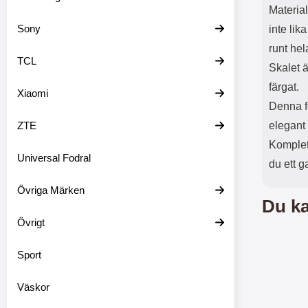
Material
Sony
inte lik
runt hel
TCL
Skalet ä
färgat.
Xiaomi
Denna f
ZTE
elegant
Komplet
Universal Fodral
du ett g
Övriga Märken
Du ka
Övrigt
Sport
Väskor