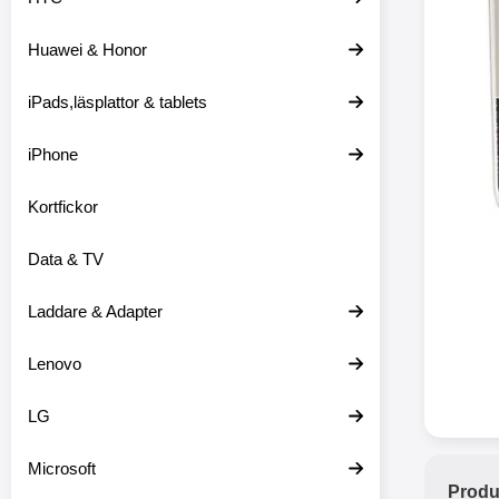
Huawei & Honor
Merkitse blow 
2 var
iPads,läsplattor & tablets
iPhone
Kortfickor
Data & TV
Laddare & Adapter
Lenovo
LG
Microsoft
Produ