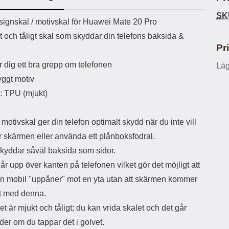
ö
S
B
D
6
9
r
n
l
u
SK
l
a
uktbeskrivning
9
9
ignskal / motivskal för Huawei Mate 20 Pro
u
a
u
b
k
k
e
l
r
b
t och tåligt skal som skyddar din telefons baksida &
r
r
a
t
l
S
Pr
r
a
o
n
d
o
a
Välj
Välj
 dig ett bra grepp om telefonen
Läg
d
t
b
a
ggt motiv
h
b
r
h
l
e
l: TPU (mjukt)
ö
a
r
d
l
d
motivskal ger din telefon optimalt skydd när du inte vill
u
a
ör skärmen eller använda ett plånboksfodral.
r
r
a
e
skyddar såväl baksida som sidor.
r
S
år upp över kanten på telefonen vilket gör det möjligt att
.
n
X
a
in mobil "uppåner" mot en yta utan att skärmen kommer
O
b
kt med denna.
-
b
X
l
et är mjukt och tåligt; du kan vrida skalet och det går
3
a
der om du tappar det i golvet.
3
d