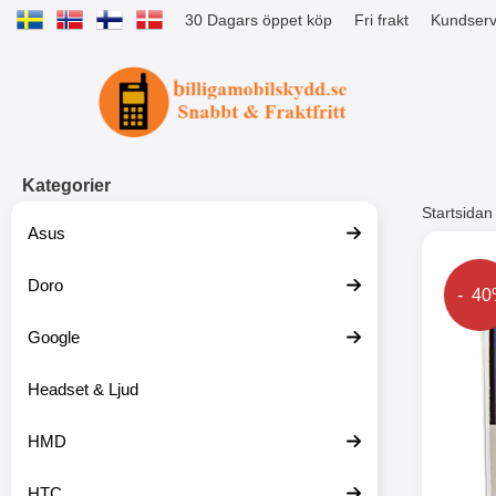
30 Dagars öppet köp
Fri frakt
Kundserv
Startsidan för Tibro Billiga Mobils
Kategorier
Startsidan
Asus
Andr
Doro
Prise
- 4
Google
Headset & Ljud
HMD
HTC