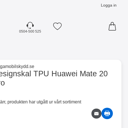
Logga in
Mina favoriter
0504-500 525
☓
till varumärkessidan för
ligamobilskydd.se
20 Pro som favorit
esignskal TPU Huawei Mate 20
ro
ärr, produkten har utgått ur vårt sortiment