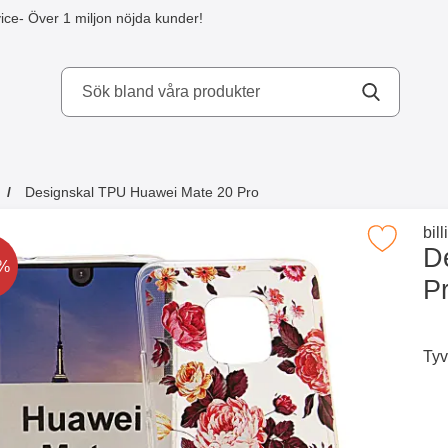
ice
- Över 1 miljon nöjda kunder!
kydd AB
Designskal TPU Huawei Mate 20 Pro
a köpte även
Gå 
bil
Makera designskal TPU Huawei Mate 
D
t är nedsatt med
0%
P
Tyv