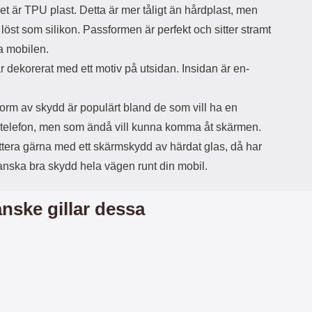
et är TPU plast. Detta är mer tåligt än hårdplast, men
d
ä
a
a löst som silikon. Passformen är perfekt och sitter stramt
r
r
a mobilen.
s
e
m
m
r dekorerat med ett motiv på utsidan. Insidan är en-
i
e
d
d
i
U
orm av skydd är populärt bland de som vill ha en
g
S
 telefon, men som ändå vill kunna komma åt skärmen.
a
B
t
&
tera gärna med ett skärmskydd av härdat glas, då har
r
U
anska bra skydd hela vägen runt din mobil.
å
S
d
B
l
T
nske gillar dessa
ö
y
s
p
a
e
h
-
ö
C
r
u
l
t
u
g