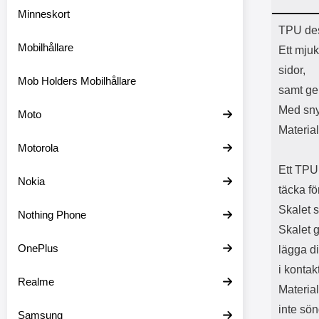
Minneskort
Prod
TPU des
Mobilhållare
Ett mjuk
sidor,
Mob Holders Mobilhållare
samt ger
Med sny
Moto
Materia
Motorola
Ett TPU 
Nokia
täcka f
Skalet 
Nothing Phone
Skalet g
OnePlus
lägga d
i konta
Realme
Material
inte sön
Samsung