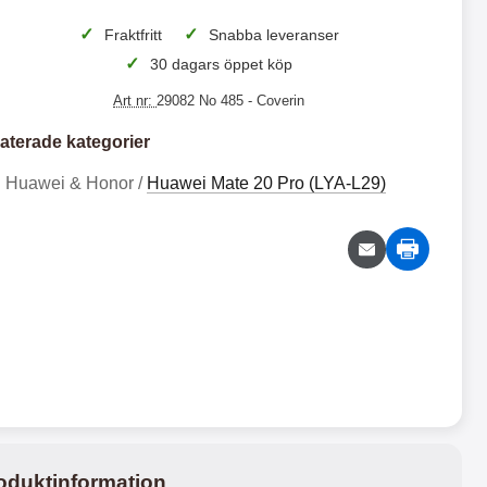
✓
✓
Fraktfritt
Snabba leveranser
 productListContainer
Merkitse blow productListContainer
Merkitse blo
rianter
5 varianter
7 v
✓
30 dagars öppet köp
Art nr:
29082 No 485
- Coverin
aterade kategorier
Huawei & Honor /
Huawei Mate 20 Pro (LYA-L29)
S
X
k
L
i
S
S
X
m
a
b
m
k
L
l
s
i
S
2
2
o
u
m
t
2
4
c
n
b
a
k
g
9
9
l
n
e
G
k
k
r
a
o
d
oduktinformation