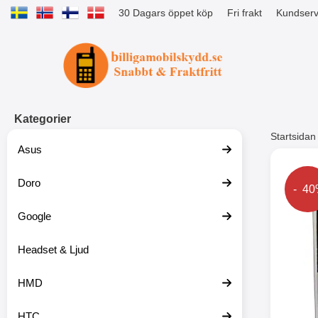
30 Dagars öppet köp
Fri frakt
Kundserv
Startsidan för Tibro Billiga Mobils
Kategorier
Startsidan
Asus
Andr
Doro
Prise
- 4
Google
Headset & Ljud
HMD
HTC