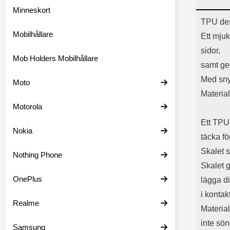
Minneskort
Prod
TPU des
Mobilhållare
Ett mjuk
sidor,
Mob Holders Mobilhållare
samt ger
Med sny
Moto
Materia
Motorola
Ett TPU 
Nokia
täcka f
Skalet 
Nothing Phone
Skalet g
OnePlus
lägga d
i konta
Realme
Material
inte sön
Samsung