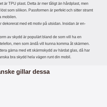
et är TPU plast. Detta är mer tåligt än hårdplast, men
d
ä
a
a löst som silikon. Passformen är perfekt och sitter stramt
r
r
a mobilen.
s
e
m
m
r dekorerat med ett motiv på utsidan. Insidan är en-
i
e
d
d
i
U
orm av skydd är populärt bland de som vill ha en
g
S
 telefon, men som ändå vill kunna komma åt skärmen.
a
B
t
&
tera gärna med ett skärmskydd av härdat glas, då har
r
U
anska bra skydd hela vägen runt din mobil.
å
S
d
B
l
T
nske gillar dessa
ö
y
s
p
a
e
h
-
ö
C
r
u
l
t
u
g