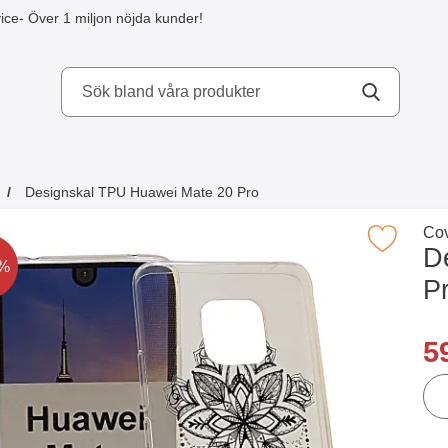
ice
- Över 1 miljon nöjda kunder!
kydd AB
Designskal TPU Huawei Mate 20 Pro
a köpte även
Gå 
Cov
Makera designskal TPU Huawei Mate 
D
t är nedsatt med
0%
P
Han
re
5
ant