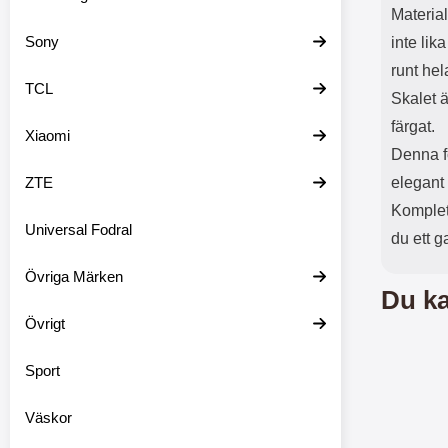
Material
Sony
inte lik
runt hel
TCL
Skalet ä
färgat.
Xiaomi
Denna f
ZTE
elegant
Komplet
Universal Fodral
du ett g
Övriga Märken
Du ka
Övrigt
Sport
Väskor