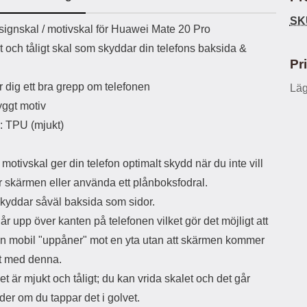
ö
S
B
D
6
9
r
n
l
u
SK
l
a
uktbeskrivning
9
9
ignskal / motivskal för Huawei Mate 20 Pro
u
a
u
b
k
k
e
l
r
b
t och tåligt skal som skyddar din telefons baksida &
r
r
a
t
l
S
Pr
r
a
o
n
d
o
a
Välj
Välj
 dig ett bra grepp om telefonen
Läg
d
t
b
a
ggt motiv
h
b
r
h
l
e
l: TPU (mjukt)
ö
a
r
d
l
d
motivskal ger din telefon optimalt skydd när du inte vill
u
a
ör skärmen eller använda ett plånboksfodral.
r
r
a
e
skyddar såväl baksida som sidor.
r
S
år upp över kanten på telefonen vilket gör det möjligt att
.
n
X
a
in mobil "uppåner" mot en yta utan att skärmen kommer
O
b
kt med denna.
-
b
X
l
et är mjukt och tåligt; du kan vrida skalet och det går
3
a
der om du tappar det i golvet.
3
d