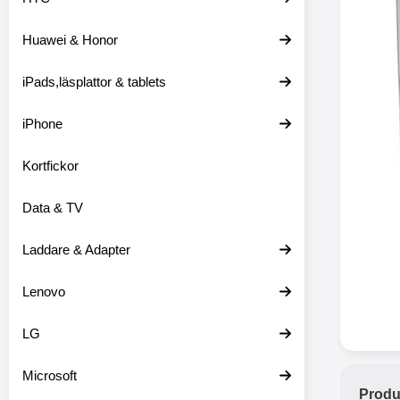
Huawei & Honor
Merkitse blow 
2 var
iPads,läsplattor & tablets
iPhone
Kortfickor
Data & TV
Laddare & Adapter
Lenovo
LG
Microsoft
Produ