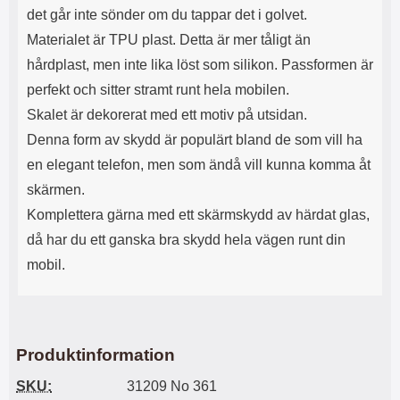
s
e
det går inte sönder om du tappar det i golvet.
m
m
Materialet är TPU plast. Detta är mer tåligt än
i
e
d
d
hårdplast, men inte lika löst som silikon. Passformen är
i
U
perfekt och sitter stramt runt hela mobilen.
g
S
a
B
Skalet är dekorerat med ett motiv på utsidan.
t
&
Denna form av skydd är populärt bland de som vill ha
r
U
å
S
en elegant telefon, men som ändå vill kunna komma åt
d
B
skärmen.
l
T
ö
y
Komplettera gärna med ett skärmskydd av härdat glas,
s
p
då har du ett ganska bra skydd hela vägen runt din
a
e
h
-
mobil.
ö
C
r
u
l
t
u
g
r
å
Produktinformation
a
n
r
g
SKU:
31209 No 361
i
.