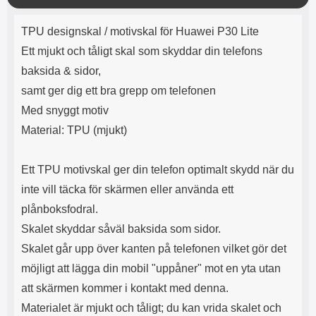
e
l
r
b
r
r
ä
a
t
l
S
Produktbeskrivning
n
r
a
o
n
TPU designskal / motivskal för Huawei P30 Lite
d
g
o
a
Välj
Välj
d
Ett mjukt och tåligt skal som skyddar din telefons
t
b
a
h
b
baksida & sidor,
r
h
l
e
samt ger dig ett bra grepp om telefonen
ö
a
r
d
Med snyggt motiv
l
d
Material: TPU (mjukt)
u
a
r
r
a
e
Ett TPU motivskal ger din telefon optimalt skydd när du
r
S
.
n
inte vill täcka för skärmen eller använda ett
X
a
plånboksfodral.
O
b
Skalet skyddar såväl baksida som sidor.
-
b
X
l
Skalet går upp över kanten på telefonen vilket gör det
3
a
möjligt att lägga din mobil "uppåner" mot en yta utan
3
d
d
att skärmen kommer i kontakt med denna.
ä
a
Materialet är mjukt och tåligt; du kan vrida skalet och
r
r