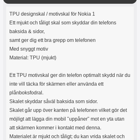
e
l
r
b
r
r
ä
a
t
l
S
Produktbeskrivning
n
r
a
o
n
TPU designskal / motivskal för Nokia 1
d
g
o
a
Välj
Välj
d
Ett mjukt och tåligt skal som skyddar din telefons
t
b
a
h
b
baksida & sidor,
r
h
l
e
samt ger dig ett bra grepp om telefonen
ö
a
r
d
Med snyggt motiv
l
d
Material: TPU (mjukt)
u
a
r
r
a
e
Ett TPU motivskal ger din telefon optimalt skydd när du
r
S
.
n
inte vill täcka för skärmen eller använda ett
X
a
plånboksfodral.
O
b
Skalet skyddar såväl baksida som sidor.
-
b
X
l
Skalet går upp över kanten på telefonen vilket gör det
3
a
möjligt att lägga din mobil "uppåner" mot en yta utan
3
d
d
att skärmen kommer i kontakt med denna.
ä
a
Materialet är mjukt och tåligt; du kan vrida skalet och
r
r