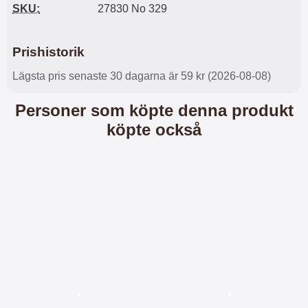
SKU:
27830 No 329
l
L
i
a
t
d
Prishistorik
e
d
t
a
Lägsta pris senaste 30 dagarna är 59 kr (2026-08-08)
f
r
o
e
r
n
Personer som köpte denna produkt
m
d
köpte också
a
u
t
k
.
a
D
n
e
a
t
n
m
v
e
ä
d
n
f
d
ö
a
l
t
j
i
a
l