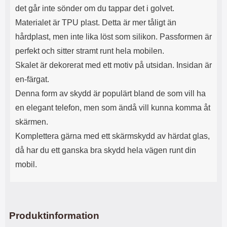
s
e
det går inte sönder om du tappar det i golvet.
m
m
Materialet är TPU plast. Detta är mer tåligt än
i
e
d
d
hårdplast, men inte lika löst som silikon. Passformen är
i
U
perfekt och sitter stramt runt hela mobilen.
g
S
a
B
Skalet är dekorerat med ett motiv på utsidan. Insidan är
t
&
en-färgat.
r
U
å
S
Denna form av skydd är populärt bland de som vill ha
d
B
en elegant telefon, men som ändå vill kunna komma åt
l
T
ö
y
skärmen.
s
p
Komplettera gärna med ett skärmskydd av härdat glas,
a
e
h
-
då har du ett ganska bra skydd hela vägen runt din
ö
C
mobil.
r
u
l
t
u
g
r
å
a
n
Produktinformation
r
g
i
.