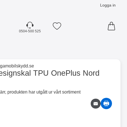
Logga in
Mina favoriter
0504-500 525
☓
till varumärkessidan för
ligamobilskydd.se
ord som favorit
esignskal TPU OnePlus Nord
ärr, produkten har utgått ur vårt sortiment