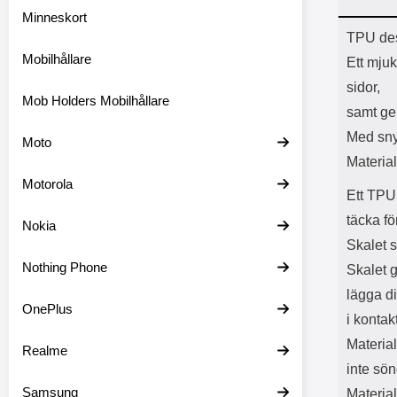
Minneskort
Prod
TPU des
Mobilhållare
Ett mjuk
sidor,
Mob Holders Mobilhållare
samt ger
Med sny
Moto
Materia
Motorola
Ett TPU 
täcka f
Nokia
Skalet 
Nothing Phone
Skalet g
lägga d
OnePlus
i konta
Material
Realme
inte sön
Samsung
Material