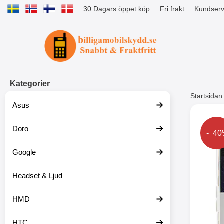
30 Dagars öppet köp
Fri frakt
Kundserv
Startsidan för Tibro Billiga Mobils
Kategorier
Startsidan
Asus
Andr
Doro
Prise
- 4
Google
Headset & Ljud
HMD
HTC