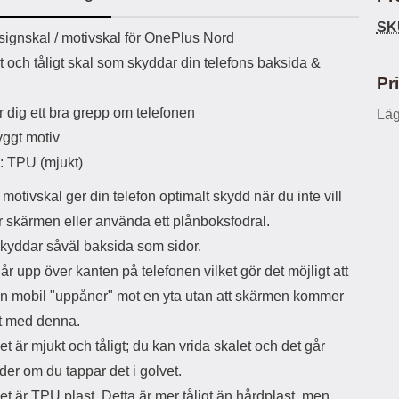
ö
S
B
D
6
9
r
n
l
u
SK
l
a
uktbeskrivning
9
9
ignskal / motivskal för OnePlus Nord
u
a
u
b
k
k
e
l
r
b
t och tåligt skal som skyddar din telefons baksida &
r
r
a
t
l
S
Pr
r
a
o
n
d
o
a
Välj
Välj
 dig ett bra grepp om telefonen
Läg
d
t
b
a
ggt motiv
h
b
r
h
l
e
l: TPU (mjukt)
ö
a
r
d
motivskal ger din telefon optimalt skydd när du inte vill
l
d
ör skärmen eller använda ett plånboksfodral.
u
a
r
r
skyddar såväl baksida som sidor.
a
e
år upp över kanten på telefonen vilket gör det möjligt att
r
S
.
n
in mobil "uppåner" mot en yta utan att skärmen kommer
X
a
kt med denna.
O
b
-
b
et är mjukt och tåligt; du kan vrida skalet och det går
X
l
der om du tappar det i golvet.
3
a
3
d
et är TPU plast. Detta är mer tåligt än hårdplast, men