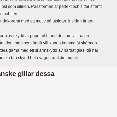
d
a löst som silikon. Passformen är perfekt och sitter stramt
ä
a
a mobilen.
r
r
s
e
r dekorerat med ett motiv på utsidan. Insidan är en-
m
m
i
e
d
d
orm av skydd är populärt bland de som vill ha en
i
U
 telefon, men som ändå vill kunna komma åt skärmen.
g
S
a
B
tera gärna med ett skärmskydd av härdat glas, då har
t
&
anska bra skydd hela vägen runt din mobil.
r
U
å
S
d
B
nske gillar dessa
l
T
ö
y
s
p
a
e
h
-
ö
C
r
u
l
t
u
g