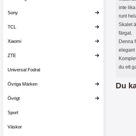
inte lik
Sony
runt hel
Skalet ä
TCL
färgat.
Xiaomi
Denna f
elegant
ZTE
Komplet
du ett g
Universal Fodral
Övriga Märken
Du ka
Övrigt
Sport
Väskor