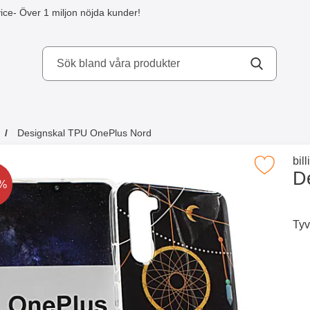
ice
- Över 1 miljon nöjda kunder!
kydd AB
Designskal TPU OnePlus Nord
a köpte även
Gå 
bil
Makera designskal TPU OnePlus N
D
t är nedsatt med
0%
Tyv