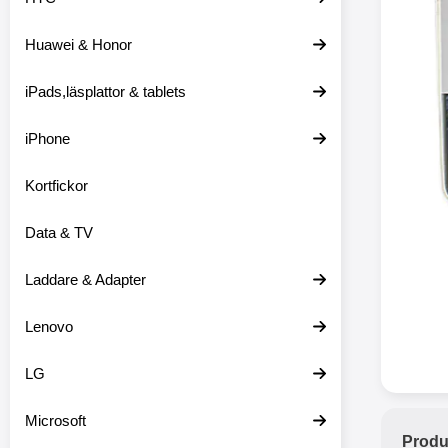
Huawei & Honor
Merkitse blow 
2 var
iPads,läsplattor & tablets
iPhone
Kortfickor
Data & TV
Laddare & Adapter
Lenovo
LG
Microsoft
Produ