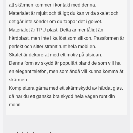
s
e
att skärmen kommer i kontakt med denna.
m
m
Materialet är mjukt och tåligt; du kan vrida skalet och
i
e
d
d
det går inte sönder om du tappar det i golvet.
i
U
Materialet är TPU plast. Detta är mer tåligt än
g
S
a
B
hårdplast, men inte lika löst som silikon. Passformen är
t
&
perfekt och sitter stramt runt hela mobilen.
r
U
å
S
Skalet är dekorerat med ett motiv på utsidan.
d
B
Denna form av skydd är populärt bland de som vill ha
l
T
ö
y
en elegant telefon, men som ändå vill kunna komma åt
s
p
skärmen.
a
e
h
-
Komplettera gärna med ett skärmskydd av härdat glas,
ö
C
då har du ett ganska bra skydd hela vägen runt din
r
u
l
t
mobil.
u
g
r
å
a
n
r
g
i
.