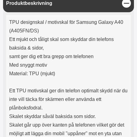
e
l
r
b
S
Produktbeskrivning
r
r
a
t
l
S
t
r
a
o
n
ä
d
Produktbeskrivning
o
a
Välj
Välj
n
d
TPU designskal / motivskal för Samsung Galaxy A40
t
b
g
a
h
b
(A405FN/DS)
r
h
l
e
Ett mjukt och tåligt skal som skyddar din telefons
ö
a
r
d
baksida & sidor,
l
d
samt ger dig ett bra grepp om telefonen
u
a
r
r
Med snyggt motiv
a
e
Material: TPU (mjukt)
r
S
.
n
X
a
Ett TPU motivskal ger din telefon optimalt skydd när du
O
b
inte vill täcka för skärmen eller använda ett
-
b
X
l
plånboksfodral.
3
a
Skalet skyddar såväl baksida som sidor.
3
d
d
Skalet går upp över kanten på telefonen vilket gör det
ä
a
möjligt att lägga din mobil "uppåner" mot en yta utan
r
r