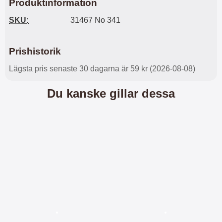
Produktinformation
l
L
i
a
SKU:
31467 No 341
t
d
e
d
t
a
Prishistorik
f
r
o
e
Lägsta pris senaste 30 dagarna är 59 kr (2026-08-08)
r
n
m
d
Du kanske gillar dessa
a
u
t
k
.
a
D
n
e
a
t
n
m
v
e
ä
d
n
f
d
ö
a
l
t
j
i
a
l