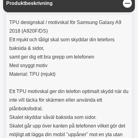
e
l
r
b
S
Produktbeskrivning
r
r
a
t
l
S
t
r
a
o
n
ä
d
Produktbeskrivning
o
a
Välj
Välj
n
d
TPU designskal / motivskal för Samsung Galaxy A9
t
b
g
a
h
b
2018 (A920F/DS)
r
h
l
e
Ett mjukt och tåligt skal som skyddar din telefons
ö
a
r
d
baksida & sidor,
l
d
samt ger dig ett bra grepp om telefonen
u
a
r
r
Med snyggt motiv
a
e
Material: TPU (mjukt)
r
S
.
n
X
a
Ett TPU motivskal ger din telefon optimalt skydd när du
O
b
inte vill täcka för skärmen eller använda ett
-
b
X
l
plånboksfodral.
3
a
Skalet skyddar såväl baksida som sidor.
3
d
d
Skalet går upp över kanten på telefonen vilket gör det
ä
a
möjligt att lägga din mobil "uppåner" mot en yta utan
r
r