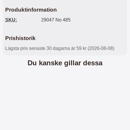
l
L
Produktinformation
i
a
t
d
SKU:
29047 No 485
e
d
t
a
f
r
Prishistorik
o
e
r
n
Lägsta pris senaste 30 dagarna är 59 kr (2026-08-08)
m
d
a
u
t
k
Du kanske gillar dessa
.
a
D
n
e
a
t
n
m
v
e
ä
d
n
f
d
ö
a
l
t
j
i
a
l