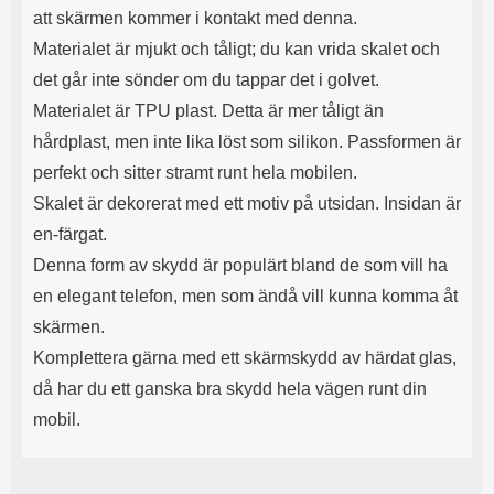
s
e
att skärmen kommer i kontakt med denna.
m
m
Materialet är mjukt och tåligt; du kan vrida skalet och
i
e
d
d
det går inte sönder om du tappar det i golvet.
i
U
Materialet är TPU plast. Detta är mer tåligt än
g
S
a
B
hårdplast, men inte lika löst som silikon. Passformen är
t
&
perfekt och sitter stramt runt hela mobilen.
r
U
å
S
Skalet är dekorerat med ett motiv på utsidan. Insidan är
d
B
en-färgat.
l
T
ö
y
Denna form av skydd är populärt bland de som vill ha
s
p
en elegant telefon, men som ändå vill kunna komma åt
a
e
h
-
skärmen.
ö
C
Komplettera gärna med ett skärmskydd av härdat glas,
r
u
l
t
då har du ett ganska bra skydd hela vägen runt din
u
g
mobil.
r
å
a
n
r
g
i
.