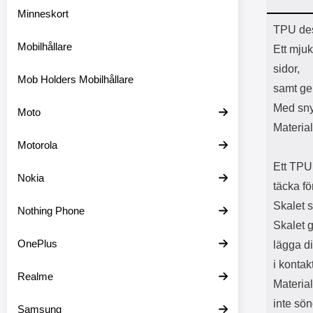
Minneskort
Prod
TPU des
Mobilhållare
Ett mjuk
sidor,
Mob Holders Mobilhållare
samt ger
Med sny
Moto
Materia
Motorola
Ett TPU 
Nokia
täcka f
Skalet 
Nothing Phone
Skalet g
OnePlus
lägga d
i konta
Realme
Material
inte sön
Samsung