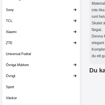
Material
Sony
inte lik
runt hel
TCL
Skalet ä
färgat.
Xiaomi
Denna f
ZTE
elegant
Komplet
Universal Fodral
du ett g
Övriga Märken
Du ka
Övrigt
Sport
Väskor