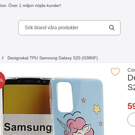
ice
- Över 1 miljon nöjda kunder!
kydd AB
Designskal TPU Samsung Galaxy S20 (G980F)
a köpte även
Gå 
Cov
Makera designskal TPU Samsung Galaxy S
D
t är nedsatt med
0%
S
Han
re
5
ant