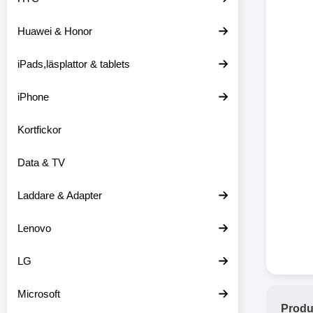
Huawei & Honor
Merkitse blow 
2 var
iPads,läsplattor & tablets
iPhone
Kortfickor
Data & TV
Laddare & Adapter
Lenovo
LG
Microsoft
Produ