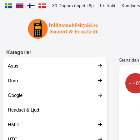
30 Dagars öppet köp
Fri frakt
Kundserv
Startsidan för Tibro Billiga Mobils
Kategorier
Startsidan
Asus
Andr
Doro
Prise
- 4
Google
Headset & Ljud
HMD
HTC