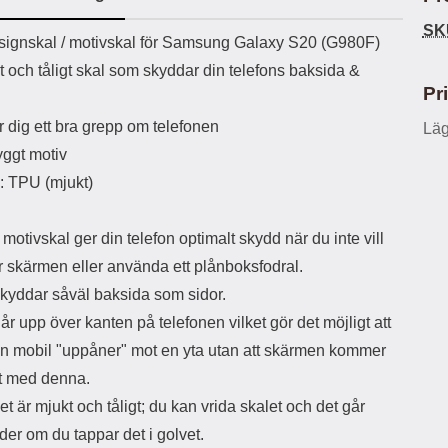
ö
S
B
D
6
9
r
n
l
u
SK
l
a
uktbeskrivning
9
9
ignskal / motivskal för Samsung Galaxy S20 (G980F)
u
a
u
b
k
k
e
l
r
b
t och tåligt skal som skyddar din telefons baksida &
r
r
a
t
l
S
Pr
r
a
o
n
d
o
a
Välj
Välj
 dig ett bra grepp om telefonen
Läg
d
t
b
a
ggt motiv
h
b
r
h
l
e
l: TPU (mjukt)
ö
a
r
d
l
d
motivskal ger din telefon optimalt skydd när du inte vill
u
a
ör skärmen eller använda ett plånboksfodral.
r
r
a
e
skyddar såväl baksida som sidor.
r
S
år upp över kanten på telefonen vilket gör det möjligt att
.
n
X
a
in mobil "uppåner" mot en yta utan att skärmen kommer
O
b
kt med denna.
-
b
X
l
et är mjukt och tåligt; du kan vrida skalet och det går
3
a
der om du tappar det i golvet.
3
d