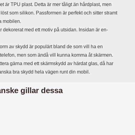
et är TPU plast. Detta är mer tåligt än hårdplast, men
d
ä
a
a löst som silikon. Passformen är perfekt och sitter stramt
r
r
a mobilen.
s
e
m
m
r dekorerat med ett motiv på utsidan. Insidan är en-
i
e
d
d
i
U
orm av skydd är populärt bland de som vill ha en
g
S
 telefon, men som ändå vill kunna komma åt skärmen.
a
B
t
&
tera gärna med ett skärmskydd av härdat glas, då har
r
U
anska bra skydd hela vägen runt din mobil.
å
S
d
B
l
T
nske gillar dessa
ö
y
s
p
a
e
h
-
ö
C
r
u
l
t
u
g