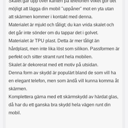
Skalet går upp över kanten på telefonen vilket gör det
s
e
m
m
möjligt att lägga din mobil "uppåner" mot en yta utan
i
e
att skärmen kommer i kontakt med denna.
d
d
i
U
Materialet är mjukt och tåligt; du kan vrida skalet och
g
S
det går inte sönder om du tappar det i golvet.
a
B
Materialet är TPU plast. Detta är mer tåligt än
t
&
r
U
hårdplast, men inte lika löst som silikon. Passformen är
å
S
perfekt och sitter stramt runt hela mobilen.
d
B
l
T
Skalet är dekorerat med ett motiv på utsidan.
ö
y
Denna form av skydd är populärt bland de som vill ha
s
p
a
e
en elegant telefon, men som ändå vill kunna komma åt
h
-
skärmen.
ö
C
r
u
Komplettera gärna med ett skärmskydd av härdat glas,
l
t
då har du ett ganska bra skydd hela vägen runt din
u
g
r
å
mobil.
a
n
r
g
i
.