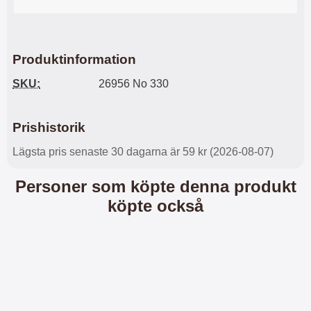
l
L
i
a
t
d
e
d
Produktinformation
t
a
f
r
SKU:
26956 No 330
o
e
r
n
m
d
Prishistorik
a
u
t
k
Lägsta pris senaste 30 dagarna är 59 kr (2026-08-07)
.
a
D
n
Personer som köpte denna produkt
e
a
t
n
köpte också
m
v
e
ä
d
n
f
d
ö
a
l
t
j
i
a
l