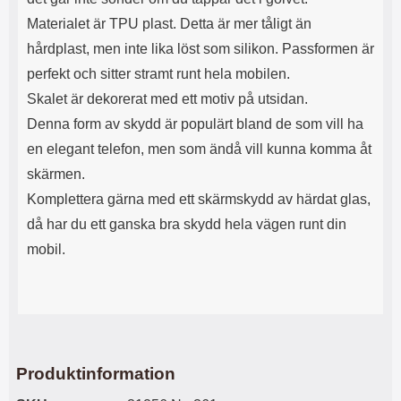
s
e
Materialet är TPU plast. Detta är mer tåligt än
m
m
i
e
hårdplast, men inte lika löst som silikon. Passformen är
d
d
perfekt och sitter stramt runt hela mobilen.
i
U
g
S
Skalet är dekorerat med ett motiv på utsidan.
a
B
Denna form av skydd är populärt bland de som vill ha
t
&
r
U
en elegant telefon, men som ändå vill kunna komma åt
å
S
skärmen.
d
B
l
T
Komplettera gärna med ett skärmskydd av härdat glas,
ö
y
då har du ett ganska bra skydd hela vägen runt din
s
p
a
e
mobil.
h
-
ö
C
r
u
l
t
u
g
r
å
a
n
Produktinformation
r
g
i
.