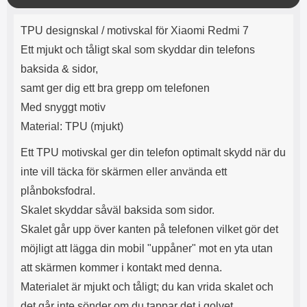
e
l
r
b
r
r
ä
a
t
l
S
Produktbeskrivning
n
r
a
o
n
TPU designskal / motivskal för Xiaomi Redmi 7
d
g
o
a
Välj
Välj
d
Ett mjukt och tåligt skal som skyddar din telefons
t
b
a
h
b
baksida & sidor,
r
h
l
e
samt ger dig ett bra grepp om telefonen
ö
a
r
d
Med snyggt motiv
l
d
Material: TPU (mjukt)
u
a
r
r
Ett TPU motivskal ger din telefon optimalt skydd när du
a
e
r
S
inte vill täcka för skärmen eller använda ett
.
n
plånboksfodral.
X
a
O
b
Skalet skyddar såväl baksida som sidor.
-
b
Skalet går upp över kanten på telefonen vilket gör det
X
l
möjligt att lägga din mobil "uppåner" mot en yta utan
3
a
3
d
att skärmen kommer i kontakt med denna.
d
Materialet är mjukt och tåligt; du kan vrida skalet och
ä
a
r
r
det går inte sönder om du tappar det i golvet.