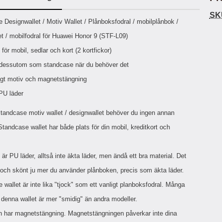
ö
S
B
D
6
9
r
n
l
u
SK
l
a
uktbeskrivning
9
9
 Designwallet / Motiv Wallet /
Plånboksfodral / mobilplånbok /
u
a
u
b
k
k
e
l
r
b
et / mobilfodral för Huawei Honor 9 (STF-L09)
r
r
a
t
l
S
r
a
o
n
för mobil, sedlar och kort (2 kortfickor)
d
o
a
Välj
Välj
d
 dessutom som standcase när du behöver det
t
b
a
h
b
gt motiv och magnetstängning
r
h
l
e
 PU läder
ö
a
r
d
tandcase motiv wallet / designwallet behöver du ingen annan
l
d
u
a
Standcase wallet har både plats för din mobil, kreditkort och
r
r
a
e
r
S
 är PU läder, alltså inte äkta läder, men ändå ett bra material. Det
.
n
t och skönt ju mer du använder plånboken, precis som äkta läder.
X
a
O
b
 wallet är inte lika "tjock" som ett vanligt planboksfodral. Många
-
b
t denna wallet är mer "smidig" än andra modeller.
X
l
3
a
 har magnetstängning. Magnetstängningen påverkar inte dina
3
d