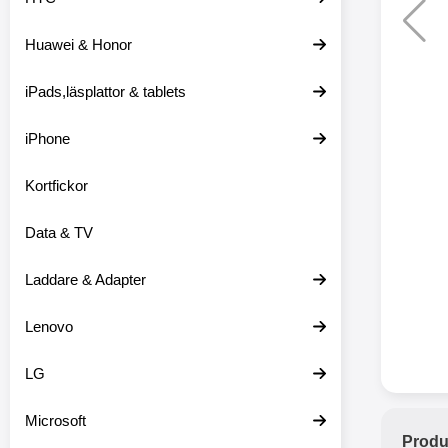
Huawei & Honor
Merkitse blow 
2 var
iPads,läsplattor & tablets
iPhone
Kortfickor
Data & TV
Laddare & Adapter
Lenovo
LG
Microsoft
Produ