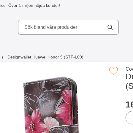
ice
- Över 1 miljon nöjda kunder!
kydd AB
Designwallet Huawei Honor 9 (STF-L09)
a köpte även
Gå 
Cov
Makera designwallet Huawei Honor 9 (S
D
(
Han
p
1
ant