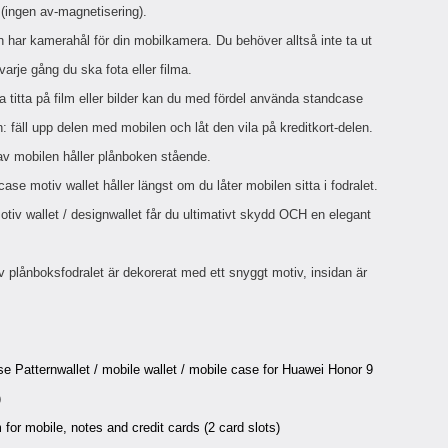
 (ingen av-magnetisering).
d
ä
a
 har kamerahål för din mobilkamera. Du behöver alltså inte ta ut
r
r
varje gång du ska fota eller filma.
s
e
m
m
a titta på film eller bilder kan du med fördel använda standcase
i
e
n: fäll upp delen med mobilen och låt den vila på kreditkort-delen.
d
d
i
U
v mobilen håller plånboken stående.
g
S
a
B
ase motiv wallet håller längst om du låter mobilen sitta i fodralet.
t
&
tiv wallet / designwallet får du ultimativt skydd OCH en elegant
r
U
å
S
d
B
v plånboksfodralet är dekorerat med ett snyggt motiv, insidan är
l
T
ö
y
s
p
a
e
h
-
e Patternwallet / mobile wallet / mobile case for Huawei Honor 9
ö
C
r
u
)
l
t
 for mobile, notes and credit cards (2 card slots)
u
g