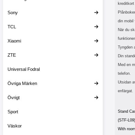
kreditkort
Sony
Plånboken
din mobil 
TCL
När du sk
funktione
Xiaomi
Tyngden a
ZTE
Din standc
Med en mo
Universal Fodral
telefon.
Utsidan a
Övriga Märken
enfärgat.
Övrigt
Sport
Stand Cas
(STF-L09
Väskor
With room