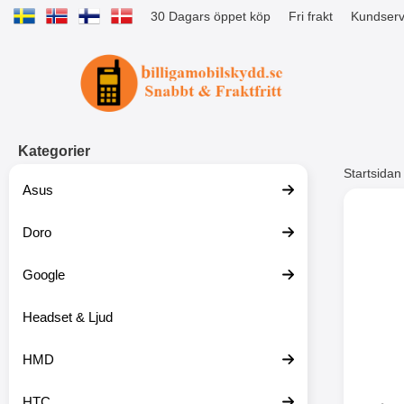
30 Dagars öppet köp
Fri frakt
Kundserv
Startsidan för Tibro Billiga Mobils
Kategorier
Startsidan
Asus
Andr
Doro
Google
Headset & Ljud
HMD
HTC