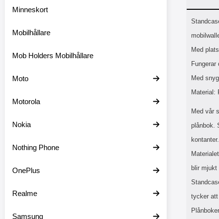
Minneskort
Prod
Standcase
Mobilhållare
mobilwall
Med plats 
Mob Holders Mobilhållare
Fungerar
Moto
Med snyg
Material:
Motorola
Med vår s
Nokia
plånbok. 
kontanter.
Nothing Phone
Materialet
blir mjuk
OnePlus
Standcase
Realme
tycker at
Plånboken
Samsung