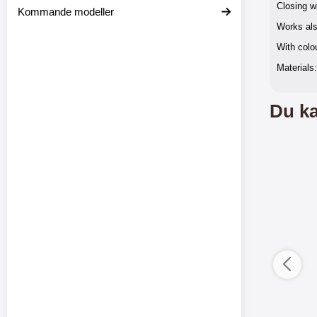
Closing w
Kommande modeller
Works als
With colou
Materials
Du ka
ductListContainer
Merkitse blow productListContainer
Merkitse blow 
-5