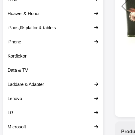
Huawei & Honor
Merkitse blow 
2 var
iPads,läsplattor & tablets
iPhone
Kortfickor
Data & TV
Laddare & Adapter
Lenovo
LG
Microsoft
Produ