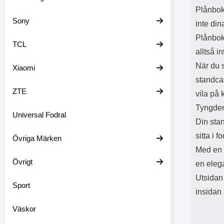
Plånbok
Sony
inte din
Plånbok
TCL
alltså i
När du s
Xiaomi
standca
ZTE
vila på 
Tyngden
Universal Fodral
Din stan
sitta i f
Övriga Märken
Med en m
Övrigt
en elega
Utsidan 
Sport
insidan 
Väskor