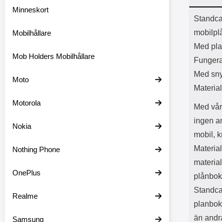
Minneskort
Prod
Standca
mobilplå
Mobilhållare
Med plat
Mob Holders Mobilhållare
Fungera
Med sny
Moto
Material
Motorola
Med vår
ingen a
Nokia
mobil, k
Material
Nothing Phone
material
OnePlus
plånbok
Standcas
Realme
planbok
än andr
Samsung