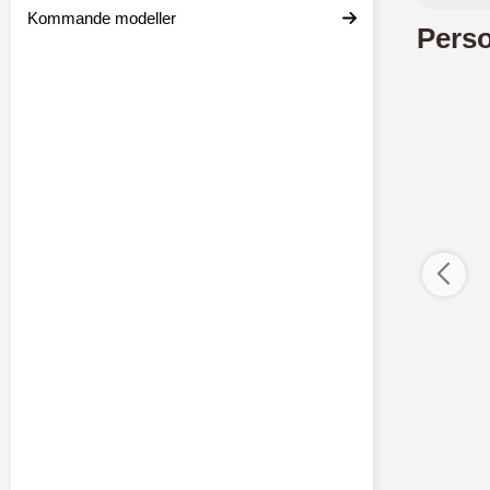
Kommande modeller
Perso
ductListContainer
Merkitse blow productListContainer
Merkitse blow 
3 var
-2
-4
4
1
%
%