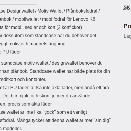
ö
S
B
D
6
9
r
n
SK
l
u
uktbeskrivning
l
a
9
9
se Designwallet / Motiv Wallet /
Plånboksfodral /
u
a
u
b
k
k
e
l
nbok / mobilwallet / mobilfodral för Lenovo K6
r
b
r
r
a
t
l
S
Pr
s för mobil, sedlar och kort (2 kortfickor)
r
a
o
n
d
o
a
r dessutom som standcase när du behöver det
Läg
Välj
Välj
d
t
b
a
ggt motiv och magnetstängning
h
b
r
: PU läder
h
l
e
ö
a
 standcase motiv wallet / designwallet behöver du
r
d
l
d
nnan plånbok. Standcase wallet har både plats för din
u
a
reditkort och kontanter.
r
r
a
e
et är PU läder, alltså inte äkta läder, men ändå ett bra
r
S
. Det blir mjukt och skönt ju mer du använder
.
n
X
a
en, precis som äkta läder.
O
b
e wallet är inte lika "tjock" som ett vanligt
-
b
X
l
sfodral. Många tycker att denna wallet är mer "smidig"
3
a
a modeller.
3
d