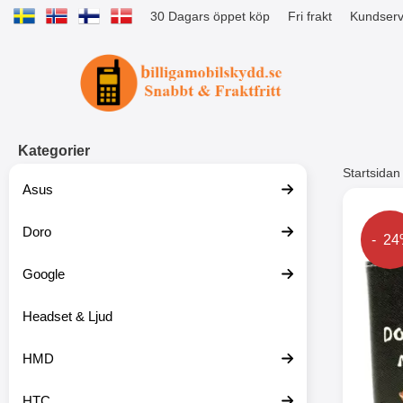
30 Dagars öppet köp
Fri frakt
Kundserv
Startsidan för Tibro Billiga Mobils
Kategorier
Startsidan
Asus
Andr
Doro
Prise
- 2
Google
Headset & Ljud
HMD
HTC