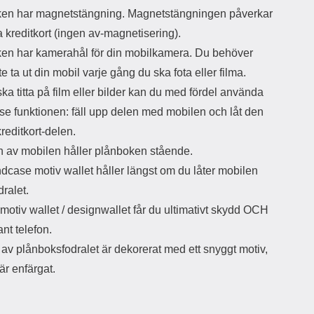
d
en har magnetstängning. Magnetstängningen påverkar
ä
a
a kreditkort (ingen av-magnetisering).
r
r
s
e
en har kamerahål för din mobilkamera. Du behöver
m
m
nte ta ut din mobil varje gång du ska fota eller filma.
i
e
d
d
ka titta på film eller bilder kan du med fördel använda
i
U
se funktionen: fäll upp delen med mobilen och låt den
g
S
a
B
kreditkort-delen.
t
&
 av mobilen håller plånboken stående.
r
U
å
S
dcase motiv wallet håller längst om du låter mobilen
d
B
odralet.
l
T
otiv wallet / designwallet får du ultimativt skydd OCH
ö
y
s
p
nt telefon.
a
e
av plånboksfodralet är dekorerat med ett snyggt motiv,
h
-
ö
C
är enfärgat.
r
u
l
t
u
g