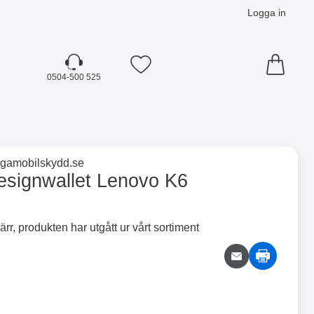
Logga in
Mina favoriter
0504-500 525
☓
till varumärkessidan för
ligamobilskydd.se
 som favorit
esignwallet Lenovo K6
ärr, produkten har utgått ur vårt sortiment