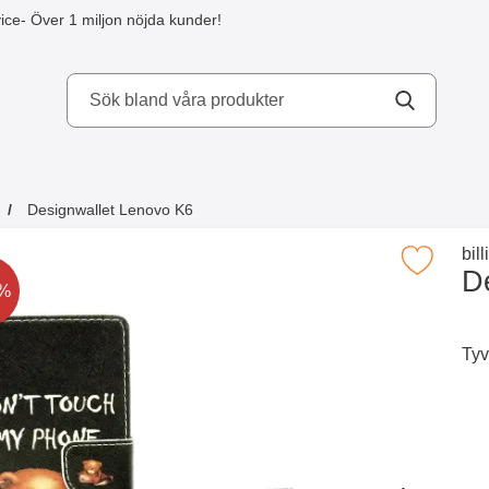
ice
- Över 1 miljon nöjda kunder!
kydd AB
Designwallet Lenovo K6
a köpte även
Gå 
bil
Makera designwallet Lenovo K6
D
t är nedsatt med
4%
Tyv