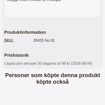
l
L
i
a
t
d
e
d
t
a
f
r
o
e
Produktinformation
r
n
m
d
SKU:
28455 No 91
a
u
t
k
.
a
Prishistorik
D
n
e
a
Lägsta pris senaste 30 dagarna är 99 kr (2026-08-06)
t
n
m
v
Personer som köpte denna produkt
e
ä
d
n
köpte också
f
d
ö
a
l
t
j
i
a
l