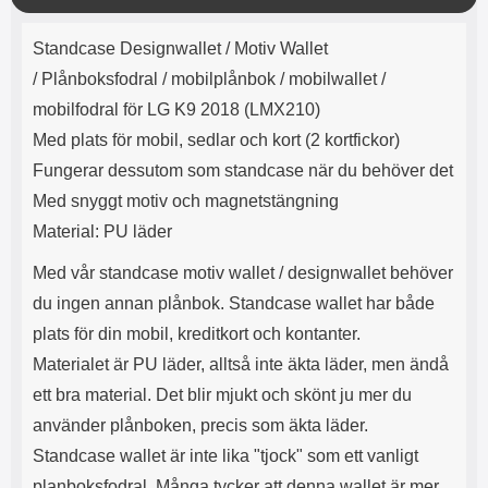
e
l
r
b
r
r
ä
a
t
l
S
Produktbeskrivning
n
r
a
o
n
Standcase Designwallet / Motiv Wallet
d
g
o
a
Välj
Välj
d
/
Plånboksfodral / mobilplånbok / mobilwallet /
t
b
a
h
b
mobilfodral för LG K9 2018 (LMX210)
r
h
l
e
Med plats för mobil, sedlar och kort (2 kortfickor)
ö
a
r
d
Fungerar dessutom som standcase när du behöver det
l
d
Med snyggt motiv och magnetstängning
u
a
r
r
Material: PU läder
a
e
r
S
Med vår standcase motiv wallet / designwallet behöver
.
n
du ingen annan plånbok. Standcase wallet har både
X
a
O
b
plats för din mobil, kreditkort och kontanter.
-
b
Materialet är PU läder, alltså inte äkta läder, men ändå
X
l
ett bra material. Det blir mjukt och skönt ju mer du
3
a
3
d
använder plånboken, precis som äkta läder.
d
Standcase wallet är inte lika "tjock" som ett vanligt
ä
a
r
r
planboksfodral. Många tycker att denna wallet är mer