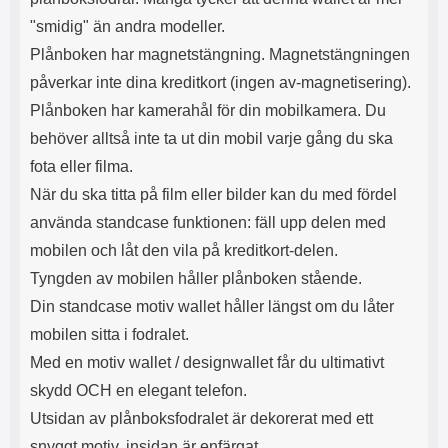
s
e
"smidig" än andra modeller.
m
m
i
e
Plånboken har magnetstängning. Magnetstängningen
d
d
påverkar inte dina kreditkort (ingen av-magnetisering).
i
U
g
S
Plånboken har kamerahål för din mobilkamera. Du
a
B
behöver alltså inte ta ut din mobil varje gång du ska
t
&
r
U
fota eller filma.
å
S
När du ska titta på film eller bilder kan du med fördel
d
B
l
T
använda standcase funktionen: fäll upp delen med
ö
y
mobilen och låt den vila på kreditkort-delen.
s
p
a
e
Tyngden av mobilen håller plånboken stående.
h
-
Din standcase motiv wallet håller längst om du låter
ö
C
r
u
mobilen sitta i fodralet.
l
t
Med en motiv wallet / designwallet får du ultimativt
u
g
r
å
skydd OCH en elegant telefon.
a
n
Utsidan av plånboksfodralet är dekorerat med ett
r
g
snyggt motiv, insidan är enfärgat.
i
.