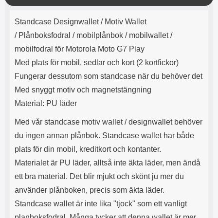
e
l
r
b
r
r
ä
a
t
l
S
Produktbeskrivning
n
r
a
o
n
Standcase Designwallet / Motiv Wallet
d
g
o
a
Välj
Välj
d
/
Plånboksfodral / mobilplånbok / mobilwallet /
t
b
a
h
b
mobilfodral för Motorola Moto G7 Play
r
h
l
e
Med plats för mobil, sedlar och kort (2 kortfickor)
ö
a
r
d
Fungerar dessutom som standcase när du behöver det
l
d
Med snyggt motiv och magnetstängning
u
a
r
r
Material: PU läder
a
e
r
S
Med vår standcase motiv wallet / designwallet behöver
.
n
du ingen annan plånbok. Standcase wallet har både
X
a
O
b
plats för din mobil, kreditkort och kontanter.
-
b
Materialet är PU läder, alltså inte äkta läder, men ändå
X
l
ett bra material. Det blir mjukt och skönt ju mer du
3
a
3
d
använder plånboken, precis som äkta läder.
d
Standcase wallet är inte lika "tjock" som ett vanligt
ä
a
r
r
planboksfodral. Många tycker att denna wallet är mer