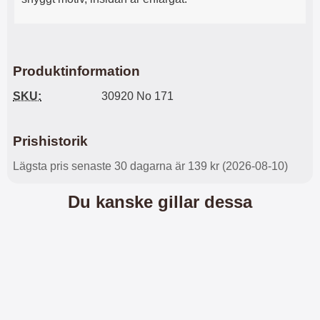
l
L
i
a
t
d
e
d
t
a
Produktinformation
f
r
o
e
SKU:
30920 No 171
r
n
m
d
a
u
Prishistorik
t
k
.
a
Lägsta pris senaste 30 dagarna är 139 kr (2026-08-10)
D
n
e
a
Du kanske gillar dessa
t
n
m
v
e
ä
d
n
f
d
ö
a
l
t
j
i
a
l