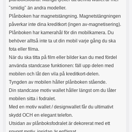
s
e
"smidig" än andra modeller.
m
m
i
e
Plånboken har magnetstängning. Magnetstängningen
d
d
påverkar inte dina kreditkort (ingen av-magnetisering).
i
U
g
S
Plånboken har kamerahål för din mobilkamera. Du
a
B
behöver alltså inte ta ut din mobil varje gång du ska
t
&
r
U
fota eller filma.
å
S
När du ska titta på film eller bilder kan du med fördel
d
B
l
T
använda standcase funktionen: fäll upp delen med
ö
y
mobilen och låt den vila på kreditkort-delen.
s
p
a
e
Tyngden av mobilen håller plånboken stående.
h
-
Din standcase motiv wallet håller längst om du låter
ö
C
r
u
mobilen sitta i fodralet.
l
t
Med en motiv wallet / designwallet får du ultimativt
u
g
r
å
skydd OCH en elegant telefon.
a
n
Utsidan av plånboksfodralet är dekorerat med ett
r
g
snyggt motiv, insidan är enfärgat.
i
.