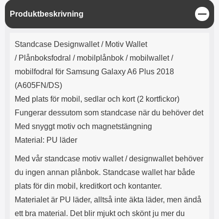
e
l
r
b
r
r
a
t
l
S
S
Produktbeskrivning
r
a
o
n
t
d
o
a
Välj
Välj
ä
d
Produktbeskrivning
t
b
n
a
Standcase Designwallet / Motiv Wallet
h
b
g
r
h
l
e
/
Plånboksfodral / mobilplånbok / mobilwallet /
ö
a
mobilfodral för Samsung Galaxy A6 Plus 2018
r
d
l
d
(A605FN/DS)
u
a
Med plats för mobil, sedlar och kort (2 kortfickor)
r
r
a
e
Fungerar dessutom som standcase när du behöver det
r
S
Med snyggt motiv och magnetstängning
.
n
Material: PU läder
X
a
O
b
Med vår standcase motiv wallet / designwallet behöver
-
b
X
l
du ingen annan plånbok. Standcase wallet har både
3
a
plats för din mobil, kreditkort och kontanter.
3
d
d
Materialet är PU läder, alltså inte äkta läder, men ändå
ä
a
ett bra material. Det blir mjukt och skönt ju mer du
r
r