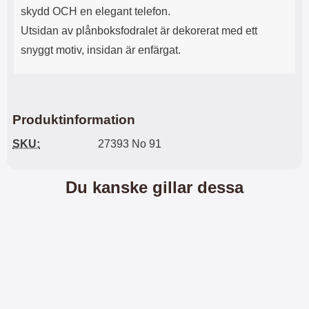
skydd OCH en elegant telefon.
l
L
i
a
Utsidan av plånboksfodralet är dekorerat med ett
t
d
snyggt motiv, insidan är enfärgat.
e
d
t
a
f
r
o
e
r
n
m
d
Produktinformation
a
u
t
k
SKU:
27393 No 91
.
a
D
n
e
a
Du kanske gillar dessa
t
n
m
v
e
ä
d
n
f
d
ö
a
l
t
j
i
a
l