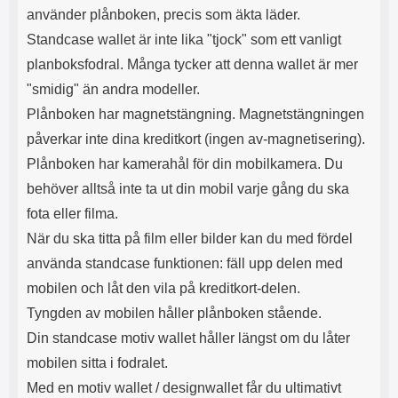
s
e
använder plånboken, precis som äkta läder.
m
m
Standcase wallet är inte lika "tjock" som ett vanligt
i
e
d
d
planboksfodral. Många tycker att denna wallet är mer
i
U
"smidig" än andra modeller.
g
S
a
B
Plånboken har magnetstängning. Magnetstängningen
t
&
påverkar inte dina kreditkort (ingen av-magnetisering).
r
U
å
S
Plånboken har kamerahål för din mobilkamera. Du
d
B
behöver alltså inte ta ut din mobil varje gång du ska
l
T
ö
y
fota eller filma.
s
p
När du ska titta på film eller bilder kan du med fördel
a
e
h
-
använda standcase funktionen: fäll upp delen med
ö
C
mobilen och låt den vila på kreditkort-delen.
r
u
l
t
Tyngden av mobilen håller plånboken stående.
u
g
Din standcase motiv wallet håller längst om du låter
r
å
mobilen sitta i fodralet.
a
n
r
g
Med en motiv wallet / designwallet får du ultimativt
i
.