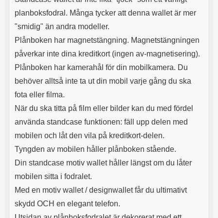
s
e
planboksfodral. Många tycker att denna wallet är mer
m
m
i
e
"smidig" än andra modeller.
d
d
Plånboken har magnetstängning. Magnetstängningen
i
U
g
S
påverkar inte dina kreditkort (ingen av-magnetisering).
a
B
Plånboken har kamerahål för din mobilkamera. Du
t
&
r
U
behöver alltså inte ta ut din mobil varje gång du ska
å
S
fota eller filma.
d
B
l
T
När du ska titta på film eller bilder kan du med fördel
ö
y
använda standcase funktionen: fäll upp delen med
s
p
a
e
mobilen och låt den vila på kreditkort-delen.
h
-
Tyngden av mobilen håller plånboken stående.
ö
C
r
u
Din standcase motiv wallet håller längst om du låter
l
t
mobilen sitta i fodralet.
u
g
r
å
Med en motiv wallet / designwallet får du ultimativt
a
n
skydd OCH en elegant telefon.
r
g
Utsidan av plånboksfodralet är dekorerat med ett
i
.