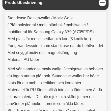
e
l
r
b
S
Produktbeskrivning
r
r
a
t
l
S
t
r
a
o
n
ä
d
Produktbeskrivning
o
a
Välj
Välj
n
d
Standcase Designwallet / Motiv Wallet
t
b
g
a
h
b
/
Plånboksfodral / mobilplånbok / mobilwallet /
r
h
l
e
mobilfodral för Samsung Galaxy A70 (A705F/DS)
ö
a
r
d
Med plats för mobil, sedlar och kort (3 kortfickor)
l
d
Fungerar dessutom som standcase när du behöver det
u
a
r
r
Med snyggt motiv och magnetstängning
a
e
Material: PU läder
r
S
.
n
Med vår standcase motiv wallet / designwallet behöver
X
a
O
b
du ingen annan plånbok. Standcase wallet har både
-
b
plats för din mobil, kreditkort och kontanter.
X
l
Materialet är PU läder, alltså inte äkta läder, men ändå
3
a
3
d
ett bra material. Det blir mjukt och skönt ju mer du
d
använder plånboken, precis som äkta läder.
ä
a
r
r
Standcase wallet är inte lika "tjock" som ett vanligt