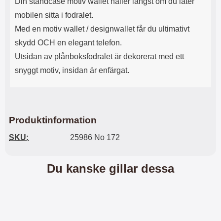
Din standcase motiv wallet håller längst om du låter
l
L
mobilen sitta i fodralet.
i
a
t
d
Med en motiv wallet / designwallet får du ultimativt
e
d
skydd OCH en elegant telefon.
t
a
f
r
Utsidan av plånboksfodralet är dekorerat med ett
o
e
snyggt motiv, insidan är enfärgat.
r
n
m
d
a
u
t
k
.
a
Produktinformation
D
n
e
a
SKU:
25986 No 172
t
n
m
v
e
ä
Du kanske gillar dessa
d
n
f
d
ö
a
l
t
j
i
a
l