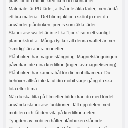
plats för din mobil, kreditkort och kontanter.
s
e
m
m
Materialet är PU läder, alltså inte äkta läder, men ändå
i
e
ett bra material. Det blir mjukt och skönt ju mer du
d
d
i
U
använder plånboken, precis som äkta läder.
g
S
Standcase wallet är inte lika "tjock" som ett vanligt
a
B
planboksfodral. Många tycker att denna wallet är mer
t
&
r
U
"smidig" än andra modeller.
å
S
Plånboken har magnetstängning. Magnetstängningen
d
B
l
T
påverkar inte dina kreditkort (ingen av-magnetisering).
ö
y
Plånboken har kamerahål för din mobilkamera. Du
s
p
a
e
behöver alltså inte ta ut din mobil varje gång du ska
h
-
fota eller filma.
ö
C
r
u
När du ska titta på film eller bilder kan du med fördel
l
t
använda standcase funktionen: fäll upp delen med
u
g
r
å
mobilen och låt den vila på kreditkort-delen.
a
n
Tyngden av mobilen håller plånboken stående.
r
g
i
.