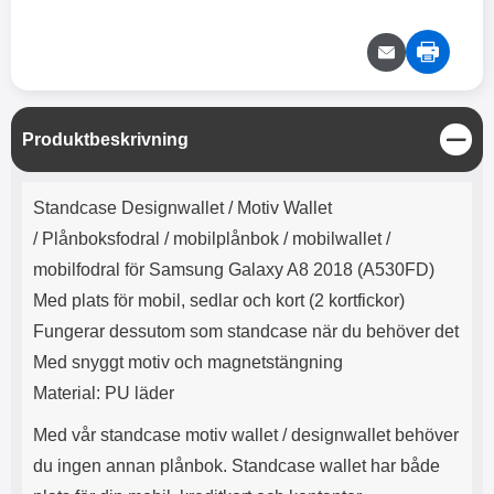
e
l
r
b
r
r
a
t
l
S
r
a
o
n
d
o
a
Välj
Välj
d
t
b
a
h
b
r
h
l
e
S
Produktbeskrivning
ö
a
t
r
d
ä
Produktbeskrivning
l
d
n
Standcase Designwallet / Motiv Wallet
u
a
g
r
r
/
Plånboksfodral / mobilplånbok / mobilwallet /
a
e
mobilfodral för Samsung Galaxy A8 2018 (A530FD)
r
S
.
n
Med plats för mobil, sedlar och kort (2 kortfickor)
X
a
Fungerar dessutom som standcase när du behöver det
O
b
-
b
Med snyggt motiv och magnetstängning
X
l
Material: PU läder
3
a
3
d
Med vår standcase motiv wallet / designwallet behöver
d
ä
a
du ingen annan plånbok. Standcase wallet har både
r
r