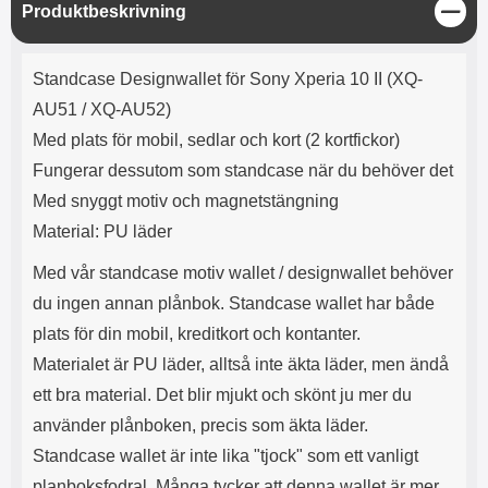
e
l
r
b
S
Produktbeskrivning
r
r
a
t
l
S
t
r
a
o
n
ä
d
Produktbeskrivning
o
a
Välj
Välj
n
d
Standcase Designwallet
för Sony Xperia 10 II (XQ-
t
b
g
a
h
b
AU51 / XQ-AU52)
r
h
l
e
Med plats för mobil, sedlar och kort (2 kortfickor)
ö
a
r
d
Fungerar dessutom som standcase när du behöver det
l
d
Med snyggt motiv och magnetstängning
u
a
r
r
Material: PU läder
a
e
r
S
Med vår standcase motiv wallet / designwallet behöver
.
n
du ingen annan plånbok. Standcase wallet har både
X
a
O
b
plats för din mobil, kreditkort och kontanter.
-
b
Materialet är PU läder, alltså inte äkta läder, men ändå
X
l
ett bra material. Det blir mjukt och skönt ju mer du
3
a
3
d
använder plånboken, precis som äkta läder.
d
Standcase wallet är inte lika "tjock" som ett vanligt
ä
a
r
r
planboksfodral. Många tycker att denna wallet är mer