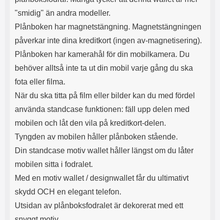
s
e
"smidig" än andra modeller.
m
m
i
e
Plånboken har magnetstängning. Magnetstängningen
d
d
påverkar inte dina kreditkort (ingen av-magnetisering).
i
U
g
S
Plånboken har kamerahål för din mobilkamera. Du
a
B
behöver alltså inte ta ut din mobil varje gång du ska
t
&
r
U
fota eller filma.
å
S
När du ska titta på film eller bilder kan du med fördel
d
B
l
T
använda standcase funktionen: fäll upp delen med
ö
y
mobilen och låt den vila på kreditkort-delen.
s
p
a
e
Tyngden av mobilen håller plånboken stående.
h
-
Din standcase motiv wallet håller längst om du låter
ö
C
r
u
mobilen sitta i fodralet.
l
t
Med en motiv wallet / designwallet får du ultimativt
u
g
r
å
skydd OCH en elegant telefon.
a
n
Utsidan av plånboksfodralet är dekorerat med ett
r
g
snyggt motiv.
i
.