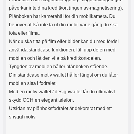
s
e
påverkar inte dina kreditkort (ingen av-magnetisering).
m
m
i
e
Plånboken har kamerahål för din mobilkamera. Du
d
d
behöver alltså inte ta ut din mobil varje gång du ska
i
U
g
S
fota eller filma.
a
B
När du ska titta på film eller bilder kan du med fördel
t
&
r
U
använda standcase funktionen: fäll upp delen med
å
S
mobilen och låt den vila på kreditkort-delen.
d
B
l
T
Tyngden av mobilen håller plånboken stående.
ö
y
Din standcase motiv wallet håller längst om du låter
s
p
a
e
mobilen sitta i fodralet.
h
-
Med en motiv wallet / designwallet får du ultimativt
ö
C
r
u
skydd OCH en elegant telefon.
l
t
Utsidan av plånboksfodralet är dekorerat med ett
u
g
r
å
snyggt motiv.
a
n
r
g
i
.