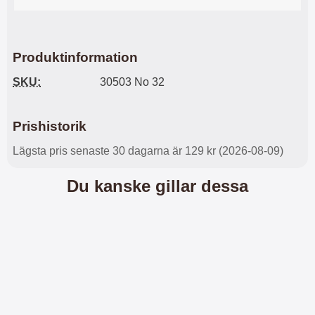
l
L
i
a
t
d
e
d
Produktinformation
t
a
f
r
SKU:
30503 No 32
o
e
r
n
m
d
Prishistorik
a
u
t
k
Lägsta pris senaste 30 dagarna är 129 kr (2026-08-09)
.
a
D
n
Du kanske gillar dessa
e
a
t
n
m
v
e
ä
d
n
f
d
ö
a
l
t
j
i
a
l