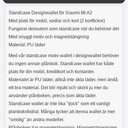
e
l
r
b
r
r
ä
a
t
l
S
Produktbeskrivning
n
r
a
o
n
Standcase Designwallet
för Xiaomi Mi A2
d
g
o
a
Välj
Välj
d
Med plats för mobil, sedlar och kort (2 kortfickor)
t
b
a
h
b
Fungerar dessutom som standcase när du behöver det
r
h
l
e
Med snyggt motiv och magnetstängning
ö
a
r
d
Material: PU läder
l
d
u
a
Med vår standcase motiv wallet / designwallet behöver
r
r
du ingen annan plånbok. Standcase wallet har både
a
e
r
S
plats för din mobil, kreditkort och kontanter.
.
n
Materialet är PU läder, alltså inte äkta läder, men ändå
X
a
O
b
ett bra material. Det blir mjukt och skönt ju mer du
-
b
använder plånboken, precis som äkta läder.
X
l
Standcase wallet är inte lika "tjock" som ett vanligt
3
a
3
d
planboksfodral. Många tycker att denna wallet är mer
d
"smidig" än andra modeller.
ä
a
r
r
Plånboken har magnetstängning. Magnetstängningen