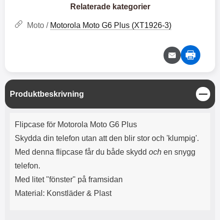
e
l
r
b
Relaterade kategorier
r
r
a
t
l
S
r
a
o
n
Moto /
Motorola Moto G6 Plus (XT1926-3)
d
o
a
Välj
Välj
d
t
b
a
h
b
r
h
l
e
ö
a
r
d
l
d
S
Produktbeskrivning
u
a
t
r
r
ä
a
e
Produktbeskrivning
n
r
S
Flipcase för Motorola Moto G6 Plus
g
.
n
Skydda din telefon utan att den blir stor och 'klumpig'.
X
a
O
b
Med denna flipcase får du både skydd
och
en snygg
-
b
telefon.
X
l
3
a
Med litet "fönster" på framsidan
3
d
Material: Konstläder & Plast
d
ä
a
r
r