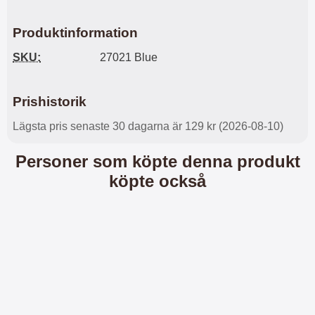
s
e
m
m
Produktinformation
i
e
d
d
SKU:
27021 Blue
i
U
g
S
a
B
Prishistorik
t
&
r
U
Lägsta pris senaste 30 dagarna är 129 kr (2026-08-10)
å
S
d
B
l
T
Personer som köpte denna produkt
ö
y
köpte också
s
p
a
e
h
-
ö
C
r
u
l
t
u
g
r
å
a
n
r
g
i
.