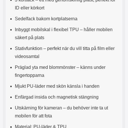
s
e
ID eller körkort
m
m
i
e
Sedelfack bakom kortplatserna
d
d
i
U
Inbyggt mobilskal i flexibel TPU – håller mobilen
g
S
a
B
säkert på plats
t
&
r
U
Stativfunktion – perfekt när du vill titta på film eller
å
S
videosamtal
d
B
l
T
Präglad yta med blommönster – känns under
ö
y
s
p
fingertopparna
a
e
h
-
Mjukt PU-läder med skön känsla i handen
ö
C
r
u
Enfärgad insida och magnetisk stängning
l
t
u
g
Utskärning för kameran – du behöver inte ta ut
r
å
mobilen för att fota
a
n
r
g
Material: PU-läder & TPU
i
.