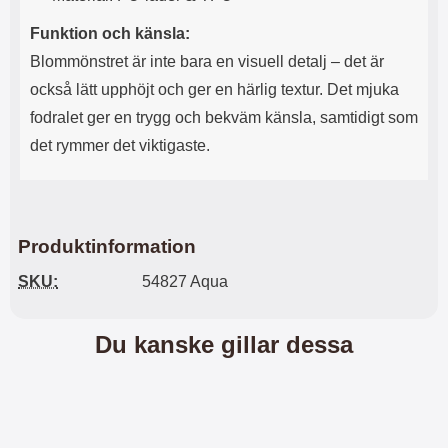
l
L
Funktion och känsla:
i
a
t
d
Blommönstret är inte bara en visuell detalj – det är
e
d
också lätt upphöjt och ger en härlig textur. Det mjuka
t
a
f
r
fodralet ger en trygg och bekväm känsla, samtidigt som
o
e
det rymmer det viktigaste.
r
n
m
d
a
u
t
k
.
a
Produktinformation
D
n
e
a
SKU:
54827 Aqua
t
n
m
v
e
ä
Du kanske gillar dessa
d
n
f
d
ö
a
l
t
j
i
a
l