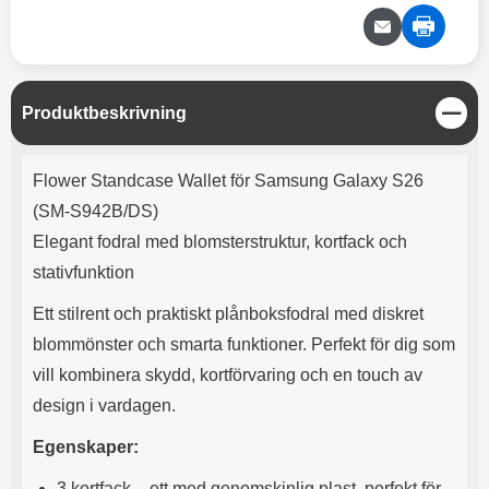
e
l
r
b
r
r
a
t
l
S
r
a
o
n
d
o
a
Välj
Välj
d
t
b
a
h
b
r
S
Produktbeskrivning
h
l
e
t
ö
a
ä
Produktbeskrivning
r
d
n
Flower Standcase Wallet för Samsung Galaxy S26
l
d
g
u
a
(SM-S942B/DS)
r
r
Elegant fodral med blomsterstruktur, kortfack och
a
e
r
S
stativfunktion
.
n
X
a
Ett stilrent och praktiskt plånboksfodral med diskret
O
b
blommönster och smarta funktioner. Perfekt för dig som
-
b
vill kombinera skydd, kortförvaring och en touch av
X
l
3
a
design i vardagen.
3
d
d
Egenskaper:
ä
a
r
r
3 kortfack – ett med genomskinlig plast, perfekt för