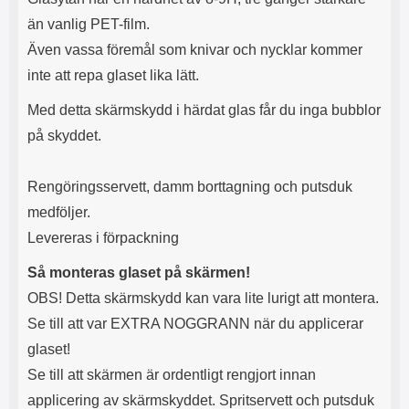
l
L
än vanlig PET-film.
i
a
Även vassa föremål som knivar och nycklar kommer
t
d
e
d
inte att repa glaset lika lätt.
t
a
f
r
Med detta skärmskydd i härdat glas får du inga bubblor
o
e
på skyddet.
r
n
m
d
a
u
Rengöringsservett, damm borttagning och putsduk
t
k
.
a
medföljer.
D
n
Levereras i förpackning
e
a
t
n
Så monteras glaset på skärmen!
m
v
e
ä
OBS! Detta skärmskydd kan vara lite lurigt att montera.
d
n
Se till att var EXTRA NOGGRANN när du applicerar
f
d
ö
a
glaset!
l
t
Se till att skärmen är ordentligt rengjort innan
j
i
a
l
applicering av skärmskyddet. Spritservett och putsduk