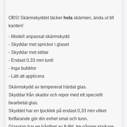
s
e
m
m
i
e
OBS! Skärmskyddet täcker
hela
skärmen, ända ut till
d
d
i
U
kanten!
g
S
a
B
- Modell anpassat skärmskydd
t
&
- Skyddar mot sprickor i glaset
r
U
å
S
- Skyddar mot stötar
d
B
- Endast 0,33 mm tunt!
l
T
ö
y
- Inga bubblor
s
p
- Lätt att applicera
a
e
h
-
Skärmskydd av tempererat härdat glas.
ö
C
r
u
Skyddar från skador och repor med ett speciellt
l
t
bearbetat glas.
u
g
r
å
Skyddet har en tjocklek på endast 0,33 mm vilket
a
n
fortfarande gör din enhet smal och tunn.
r
g
Glasytan har en hårdhet av 8-9H, tre gånger starkare
i
.