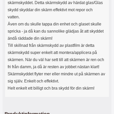
skärmskyddet. Detta skärmskydd av härdat glas/Glas
l
r
u
e
skydd skyddar din skärm effektivt mot repor och
r
n
vatten.
a
h
r
a
Även om du skulle tappa din enhet och glaset skulle
o
r
spricka - ja då kan du sannolike glädjas åt att skyddet
c
k
h
o
ändå räddade din skärm!
s
n
Till skillnad från skärmskydd av plastfilm är detta
e
t
r
a
skärmskydd super enkelt att montera/applicera på
t
k
skärmen. När du väl har sett till att skärmen är ren och
i
t
l
f
fri från damm, ja då är resten av jobbet nästan klart!
l
ö
Skärmskyddet flyter mer eller mindre ut på skärmen av
a
r
sig själv. Enkelt och effektivt.
t
s
t
å
Helt enkelt ett billigt och bra skydd för din skärm!
d
v
u
ä
i
l
n
U
t
S
Produktinformation