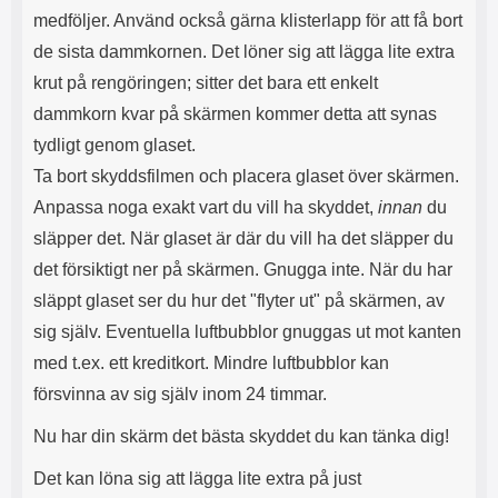
n
l
medföljer. Använd också gärna klisterlapp för att få bort
d
f
e
l
de sista dammkornen. Det löner sig att lägga lite extra
f
e
krut på rengöringen; sitter det bara ett enkelt
o
r
d
a
dammkorn kvar på skärmen kommer detta att synas
r
o
tydligt genom glaset.
a
l
Ta bort skyddsfilmen och placera glaset över skärmen.
l
i
e
k
Anpassa noga exakt vart du vill ha skyddet,
innan
du
t
a
släpper det. När glaset är där du vill ha det släpper du
s
e
k
n
det försiktigt ner på skärmen. Gnugga inte. När du har
y
h
släppt glaset ser du hur det "flyter ut" på skärmen, av
d
e
d
t
sig själv. Eventuella luftbubblor gnuggas ut mot kanten
a
e
med t.ex. ett kreditkort. Mindre luftbubblor kan
r
r
d
.
försvinna av sig själv inom 24 timmar.
i
L
n
a
Nu har din skärm det bästa skyddet du kan tänka dig!
h
d
ö
d
Det kan löna sig att lägga lite extra på just
r
a