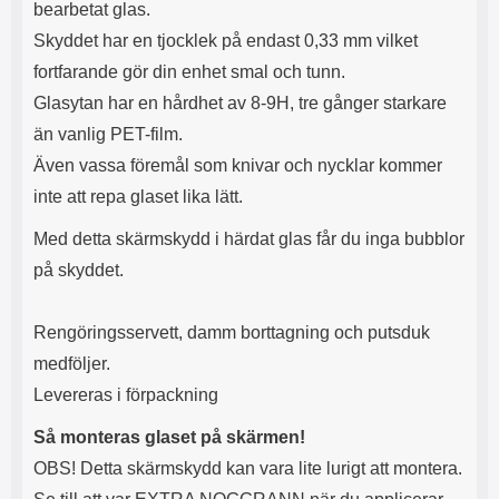
bearbetat glas.
l
L
Skyddet har en tjocklek på endast 0,33 mm vilket
i
a
t
d
fortfarande gör din enhet smal och tunn.
e
d
Glasytan har en hårdhet av 8-9H, tre gånger starkare
t
a
f
r
än vanlig PET-film.
o
e
Även vassa föremål som knivar och nycklar kommer
r
n
m
d
inte att repa glaset lika lätt.
a
u
t
k
Med detta skärmskydd i härdat glas får du inga bubblor
.
a
på skyddet.
D
n
e
a
t
n
Rengöringsservett, damm borttagning och putsduk
m
v
e
ä
medföljer.
d
n
Levereras i förpackning
f
d
ö
a
Så monteras glaset på skärmen!
l
t
j
i
OBS! Detta skärmskydd kan vara lite lurigt att montera.
a
l