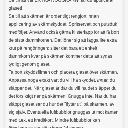
Se till att var EXTRA NOGGRANN när du applicerar
n
l
d
f
glaset!
e
l
Se till att skärmen är ordentligt rengjort innan
f
e
o
r
applicering av skärmskyddet. Spritservett och putsduk
d
a
medföljer. Använd också gärna klisterlapp för att få bort
r
o
a
l
de sista dammkornen. Det löner sig att lägga lite extra
l
i
krut på rengöringen; sitter det bara ett enkelt
e
k
dammkorn kvar på skärmen kommer detta att synas
t
a
s
e
tydligt genom glaset.
k
n
Ta bort skyddsfilmen och placera glaset över skärmen.
y
h
d
e
Anpassa noga exakt vart du vill ha skyddet,
innan
du
d
t
släpper det. När glaset är där du vill ha det släpper du
a
e
r
r
det försiktigt ner på skärmen. Gnugga inte. När du har
d
.
släppt glaset ser du hur det "flyter ut" på skärmen, av
i
L
n
a
sig själv. Eventuella luftbubblor gnuggas ut mot kanten
h
d
med t.ex. ett kreditkort. Mindre luftbubblor kan
ö
d
r
a