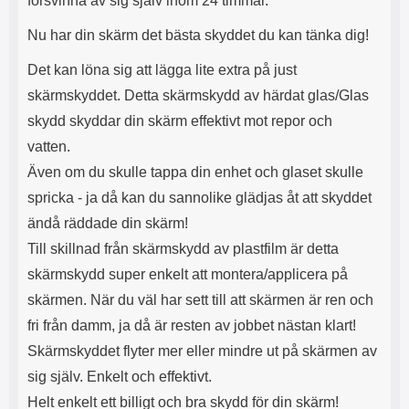
försvinna av sig själv inom 24 timmar.
l
r
u
e
Nu har din skärm det bästa skyddet du kan tänka dig!
r
n
a
h
Det kan löna sig att lägga lite extra på just
r
a
skärmskyddet. Detta skärmskydd av härdat glas/Glas
o
r
c
k
skydd skyddar din skärm effektivt mot repor och
h
o
vatten.
s
n
e
t
Även om du skulle tappa din enhet och glaset skulle
r
a
spricka - ja då kan du sannolike glädjas åt att skyddet
t
k
i
t
ändå räddade din skärm!
l
f
Till skillnad från skärmskydd av plastfilm är detta
l
ö
a
r
skärmskydd super enkelt att montera/applicera på
t
s
skärmen. När du väl har sett till att skärmen är ren och
t
å
fri från damm, ja då är resten av jobbet nästan klart!
d
v
u
ä
Skärmskyddet flyter mer eller mindre ut på skärmen av
i
l
sig själv. Enkelt och effektivt.
n
U
t
S
Helt enkelt ett billigt och bra skydd för din skärm!