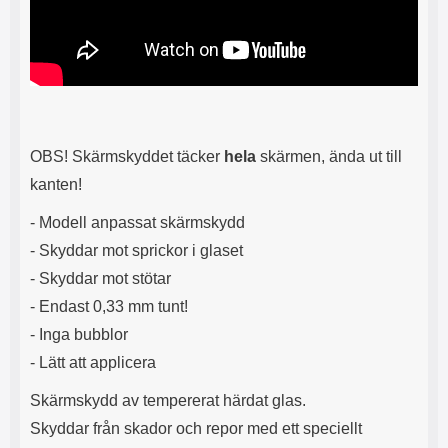
s
e
m
m
i
e
d
d
i
U
g
S
a
B
t
&
OBS! Skärmskyddet täcker
hela
skärmen, ända ut till
r
U
å
S
kanten!
d
B
l
T
- Modell anpassat skärmskydd
ö
y
- Skyddar mot sprickor i glaset
s
p
a
e
- Skyddar mot stötar
h
-
- Endast 0,33 mm tunt!
ö
C
r
u
- Inga bubblor
l
t
- Lätt att applicera
u
g
r
å
Skärmskydd av tempererat härdat glas.
a
n
r
g
Skyddar från skador och repor med ett speciellt
i
.