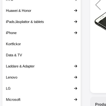
Huawei & Honor
Merkitse blow 
2 var
iPads,läsplattor & tablets
iPhone
Kortfickor
Data & TV
Laddare & Adapter
Lenovo
LG
Microsoft
Produ