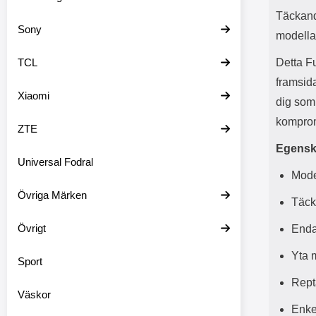
Täckande
Sony
modella
TCL
Detta F
framsida
Xiaomi
dig som 
komprom
ZTE
Egensk
Universal Fodral
Mode
Övriga Märken
Täck
Övrigt
Enda
Yta 
Sport
Rept
Väskor
Enke