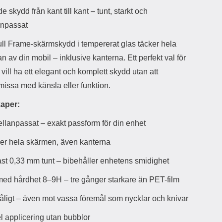
d
 skydd från kant till kant – tunt, starkt och
ä
a
npassat
r
r
s
e
ull Frame-skärmskydd i tempererat glas täcker hela
m
m
i
e
n av din mobil – inklusive kanterna. Ett perfekt val för
d
d
vill ha ett elegant och komplett skydd utan att
i
U
g
S
issa med känsla eller funktion.
a
B
t
&
aper:
r
U
å
S
llanpassat – exakt passform för din enhet
d
B
l
T
er hela skärmen, även kanterna
ö
y
s
p
st 0,33 mm tunt – bibehåller enhetens smidighet
a
e
h
-
med hårdhet 8–9H – tre gånger starkare än PET-film
ö
C
r
u
åligt – även mot vassa föremål som nycklar och knivar
l
t
u
g
l applicering utan bubblor