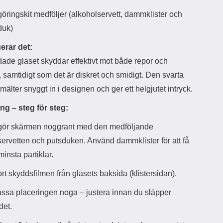
r
å
a
n
öringskit medföljer (alkoholservett, dammklister och
r
g
duk)
i
.
l
L
erar det:
i
a
t
d
dade glaset skyddar effektivt mot både repor och
e
d
, samtidigt som det är diskret och smidigt. Den svarta
t
a
f
r
älter snyggt in i designen och ger ett helgjutet intryck.
o
e
r
n
ng – steg för steg:
m
d
a
u
ör skärmen noggrant med den medföljande
t
k
tservetten och putsduken. Använd dammklister för att få
.
a
D
n
minsta partiklar.
e
a
t
n
rt skyddsfilmen från glasets baksida (klistersidan).
m
v
e
ä
ssa placeringen noga – justera innan du släpper
d
n
det.
f
d
ö
a