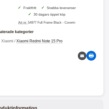
✓
✓
Fraktfritt
Snabba leveranser
 productListContainer
Merkitse blow productListContainer
Merkitse blo
5 varianter
✓
30 dagars öppet köp
Art nr:
54977 Full Frame Black
- Coverin
aterade kategorier
Xiaomi /
Xiaomi Redmi Note 15 Pro
S
X
k
L
i
X
S
X
m
i
b
a
k
L
l
o
i
S
2
2
o
m
m
t
2
4
c
i
b
a
k
R
9
9
l
n
e
e
k
k
r
d
o
d
oduktinformation