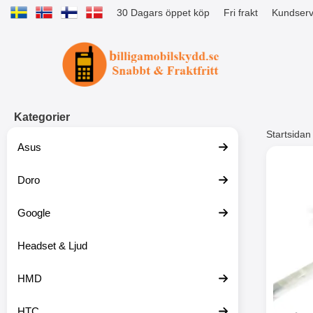
30 Dagars öppet köp
Fri frakt
Kundserv
Startsidan för Tibro Billiga Mobils
Kategorier
Startsidan
Asus
Andr
Doro
Google
Headset & Ljud
HMD
HTC