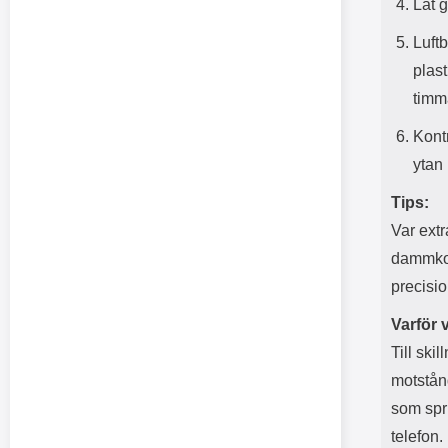
Låt g
Luftb
plast
timm
Kontr
ytan
Tips:
Var ext
dammkor
precisio
Varför 
Till ski
motstånd
som spri
telefon.