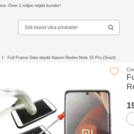
ice
- Över 1 miljon nöjda kunder!
Sök
kydd AB
Sök bland våra produkter
Genomför
Full Frame Glas skydd Xiaomi Redmi Note 15 Pro (Svart)
a köpte även
Gå 
Cov
Makera full Frame Glas skydd Xiaomi Redmi Not
F
R
Han
p
1
ant