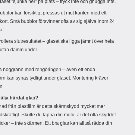
laset ”sjunka ner” på plats – tryck inte och gnugga inte.
l
t
j
i
ubblor kan försiktigt pressas ut mot kanten med ett
a
l
n
l
kort. Små bubblor försvinner ofta av sig själva inom 24
d
f
ar.
e
l
f
e
ollera slutresultatet – glaset ska ligga jämnt över hela
o
r
d
a
 utan damm under.
r
o
a
l
l
i
ra noggrann med rengöringen – även ett enda
e
k
n kan synas tydligt under glaset. Montering kräver
t
a
s
e
n.
k
n
y
h
välja härdat glas?
d
e
llnad från plastfilm är detta skärmskydd mycket mer
d
t
a
e
skraftigt. Skulle du tappa din mobil är det ofta skyddet
r
r
cker – inte skärmen. Ett bra glas kan alltså rädda din
d
.
i
L
n
a