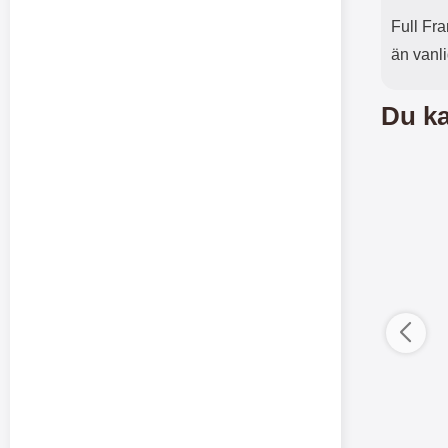
Full Fra
än vanl
Du ka
Merkitse blow 