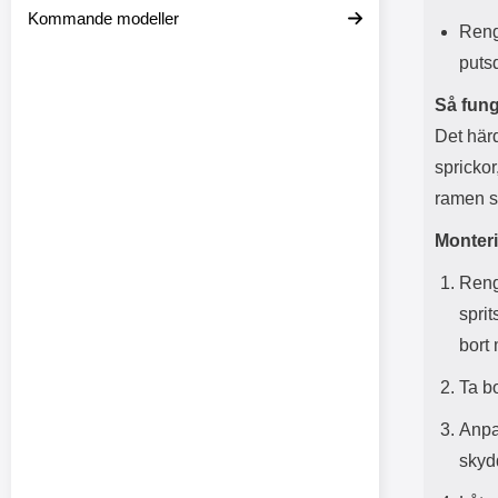
Kommande modeller
Reng
puts
Så fung
Det här
sprickor
ramen sm
Monteri
Reng
spri
bort 
Ta bo
Anpa
skyd