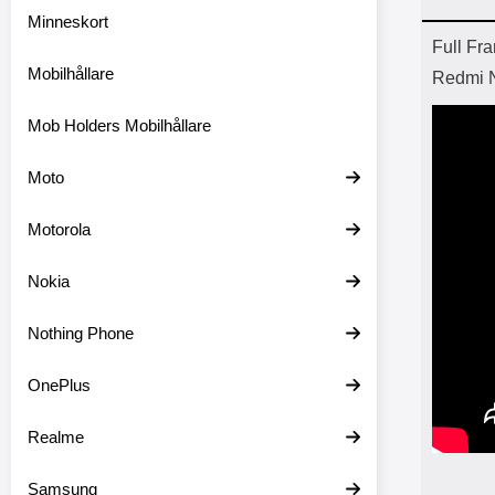
Minneskort
Prod
Full Fra
Mobilhållare
Redmi N
Mob Holders Mobilhållare
Moto
Motorola
Nokia
Nothing Phone
OnePlus
Realme
Samsung