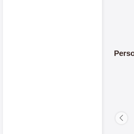
Perso
ductListContainer
Merkitse blow productListContainer
Merkitse blow 