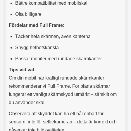
Bättre kompatibilitet med mobilskal
l
r
u
e
Ofta billigare
r
n
a
h
Fördelar med Full Frame:
r
a
o
r
Täcker hela skärmen, även kanterna
c
k
h
o
Snygg helhetskänsla
s
n
e
t
Passar mobiler med rundade skärmkanter
r
a
t
k
Tips vid val:
i
t
l
f
Om din mobil har kraftigt rundade skärmkanter
l
ö
rekommenderar vi Full Frame. För plana skärmar
a
r
t
s
fungerar ett vanligt skärmskydd utmärkt – särskilt om
t
å
du använder skal.
d
v
u
ä
Observera att skyddet kan ha ett hål enbart för
i
l
n
U
sensorn, inte för selfiekameran – detta är korrekt och
t
S
påverkar inte bildkvaliteten.