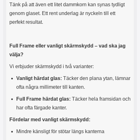
n
l
Tänk på att även ett litet dammkorn kan synas tydligt
d
f
genom glaset. Ett rent underlag är nyckeln till ett
e
l
f
e
perfekt resultat.
o
r
d
a
r
o
a
l
Full Frame eller vanligt skärmskydd – vad ska jag
l
i
välja?
e
k
t
a
Vi erbjuder skärmskydd i två varianter:
s
e
k
n
Vanligt härdat glas:
Täcker den plana ytan, lämnar
y
h
d
e
ofta några millimeter till kanten.
d
t
a
e
Full Frame härdat glas:
Täcker hela framsidan och
r
r
har ofta färgade kanter.
d
.
i
L
Fördelar med vanligt skärmskydd:
n
a
h
d
Mindre känsligt för stötar längs kanterna
ö
d
r
a