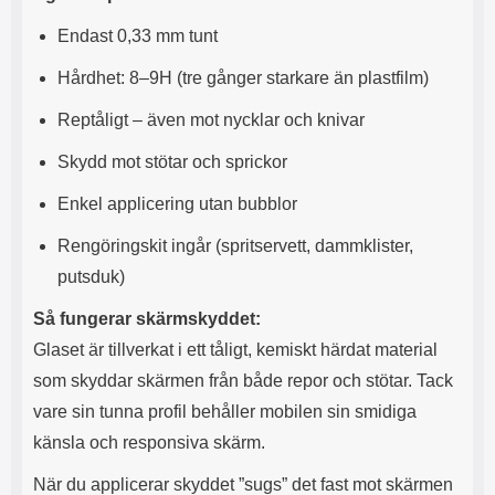
s
e
m
m
Endast 0,33 mm tunt
i
e
d
d
Hårdhet: 8–9H (tre gånger starkare än plastfilm)
i
U
g
S
Reptåligt – även mot nycklar och knivar
a
B
t
&
Skydd mot stötar och sprickor
r
U
å
S
Enkel applicering utan bubblor
d
B
l
T
Rengöringskit ingår (spritservett, dammklister,
ö
y
putsduk)
s
p
a
e
Så fungerar skärmskyddet:
h
-
ö
C
Glaset är tillverkat i ett tåligt, kemiskt härdat material
r
u
som skyddar skärmen från både repor och stötar. Tack
l
t
u
g
vare sin tunna profil behåller mobilen sin smidiga
r
å
känsla och responsiva skärm.
a
n
r
g
När du applicerar skyddet ”sugs” det fast mot skärmen
i
.