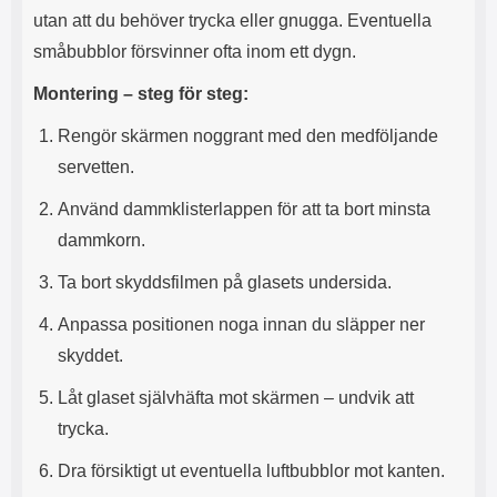
l
L
utan att du behöver trycka eller gnugga. Eventuella
i
a
småbubblor försvinner ofta inom ett dygn.
t
d
e
d
Montering – steg för steg:
t
a
f
r
Rengör skärmen noggrant med den medföljande
o
e
servetten.
r
n
m
d
Använd dammklisterlappen för att ta bort minsta
a
u
t
k
dammkorn.
.
a
D
n
Ta bort skyddsfilmen på glasets undersida.
e
a
t
n
Anpassa positionen noga innan du släpper ner
m
v
skyddet.
e
ä
d
n
Låt glaset självhäfta mot skärmen – undvik att
f
d
ö
a
trycka.
l
t
j
i
Dra försiktigt ut eventuella luftbubblor mot kanten.
a
l