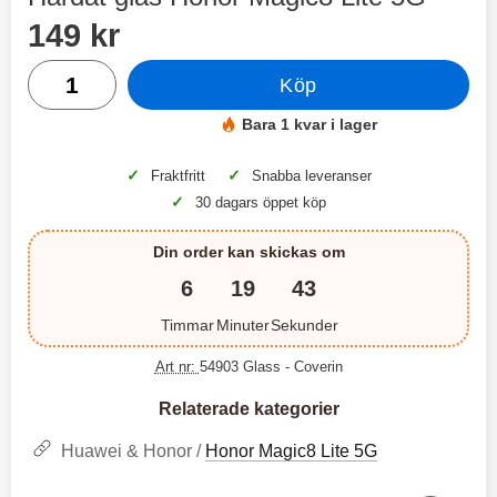
2 varianter
2 varianter
Handla denna produkt Härdat glas Honor Magic8 Lite 5G
pris
149 kr
2
0
antal
Köp
%
%
Bara 1 kvar i lager
Tillgänglighet:
✓
✓
Fraktfritt
Snabba leveranser
✓
30 dagars öppet köp
X
H
Din order kan skickas om
O
o
T
c
6
19
43
X
H
r
o
å
N
O
o
d
6
Timmar
Minuter
Sekunder
-
c
3
2
l
3
4
X
4
o
ö
D
Art nr:
54903 Glass
- Coverin
9
9
3
N
s
u
k
k
3
6
a
a
r
r
Relaterade kategorier
H
l
3
1
1
ö
S
B
D
6
9
r
n
Huawei & Honor /
Honor Magic8 Lite 5G
l
u
l
a
9
9
u
a
u
b
k
k