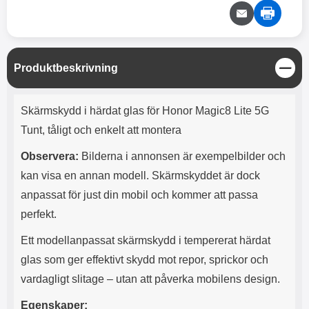
e
l
r
b
r
r
a
t
l
S
r
a
o
n
d
o
a
Välj
Välj
d
t
b
a
h
b
S
Produktbeskrivning
r
t
h
l
e
ä
ö
a
Produktbeskrivning
n
r
d
Skärmskydd i härdat glas för Honor Magic8 Lite 5G
g
l
d
Tunt, tåligt och enkelt att montera
u
a
r
r
Observera:
Bilderna i annonsen är exempelbilder och
a
e
r
S
kan visa en annan modell. Skärmskyddet är dock
.
n
anpassat för just din mobil och kommer att passa
X
a
O
b
perfekt.
-
b
X
l
Ett modellanpassat skärmskydd i tempererat härdat
3
a
glas som ger effektivt skydd mot repor, sprickor och
3
d
d
vardagligt slitage – utan att påverka mobilens design.
ä
a
r
r
Egenskaper: