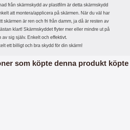
llnad från skärmskydd av plastfilm är detta skärmskydd
h
d
ö
d
nkelt att montera/applicera på skärmen. När du väl har
r
a
l att skärmen är ren och fri från damm, ja då är resten av
l
r
u
e
ästan klart! Skärmskyddet flyter mer eller mindre ut på
r
n
av sig själv. Enkelt och effektivt.
a
h
r
a
elt ett billigt och bra skydd för din skärm!
o
r
c
k
h
o
ner som köpte denna produkt köpte
s
n
e
t
r
a
t
k
i
t
l
f
l
ö
a
r
t
s
t
å
d
v
u
ä