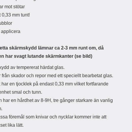
d
r mot stötar
ä
a
t 0,33 mm tunt!
r
r
s
e
ubblor
m
m
t applicera
i
e
d
d
i
U
etta skärmskydd lämnar ca 2-3 mm runt om, då
g
S
a
B
en har svagt lutande skärmkanter (se bild)
t
&
r
U
ydd av tempererat härdat glas.
å
S
från skador och repor med ett speciellt bearbetat glas.
d
B
l
T
har en tjocklek på endast 0,33 mm vilket fortfarande
ö
y
 enhet smal och tunn.
s
p
a
e
 har en hårdhet av 8-9H, tre gånger starkare än vanlig
h
-
m.
ö
C
r
u
ssa föremål som knivar och nycklar kommer inte att
l
t
et lika lätt.
u
g