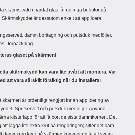
r
å
a
n
ta skärmskydd i härdat glas får du inga bubblor på
r
g
. Skärmskyddet är dessutom enkelt att applicera.
i
.
l
L
i
a
ngsservett, damm borttagning och putsduk medföljer.
t
d
e
d
as i förpackning
t
a
f
r
eras glaset på skärmen!
o
e
r
n
m
d
tta skärmskydd kan vara lite svårt att montera. Var
a
u
d att vara särskilt försiktig när du installerar
t
k
.
a
D
n
e
a
att skärmen är ordentligt rengjort innan applicering av
t
n
yddet. Spritservett och putsduk medföljer. Använd
m
v
e
ä
rna klisterlapp för att få bort de sista dammkornen. Det
d
n
g att lägga lite extra krut på rengöringen; sitter det bara
f
d
ö
a
elt dammkorn kvar på skärmen kommer detta att synas