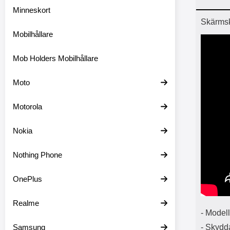
Minneskort
Prod
Skärmsk
Mobilhållare
Mob Holders Mobilhållare
Moto
Motorola
Nokia
Nothing Phone
OnePlus
Realme
- Model
Samsung
- Skydda