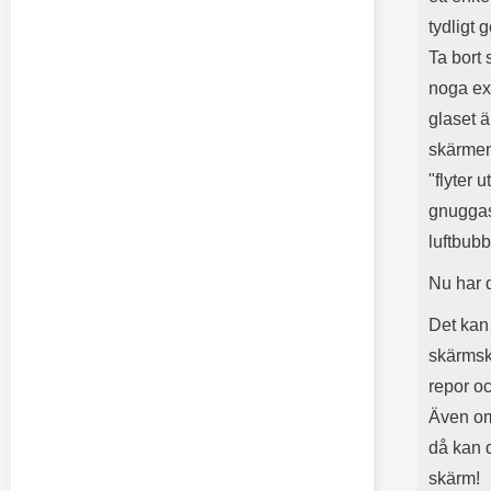
tydligt
Ta bort
noga exa
glaset ä
skärmen.
"flyter 
gnuggas 
luftbubb
Nu har 
Det kan 
skärmsk
repor o
Även om 
då kan 
skärm!