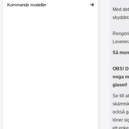
Kommande modeller
Med det
skyddet
Rengöri
Leverer
Så mont
OBS! De
noga me
glaset!
Se till 
skärmsk
också gä
löner si
ett enk