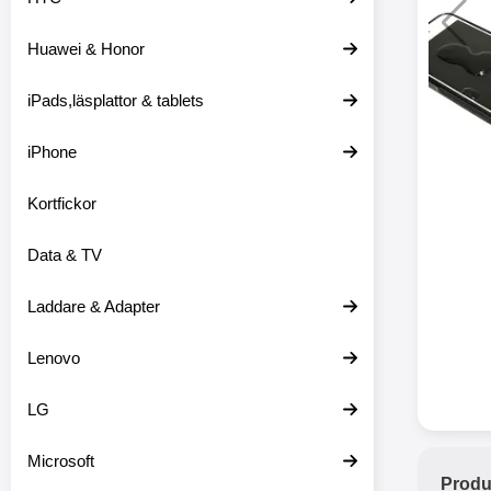
Huawei & Honor
Merkitse blow 
2 var
iPads,läsplattor & tablets
iPhone
Kortfickor
Data & TV
Laddare & Adapter
Lenovo
LG
Microsoft
Produ