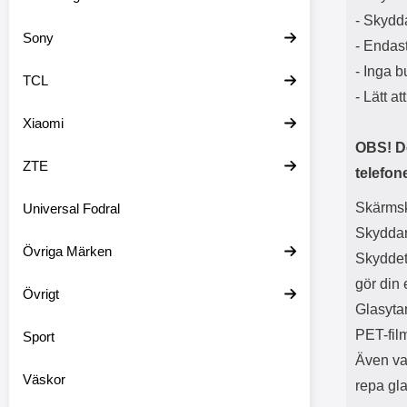
- Skydda
Sony
- Endas
- Inga b
TCL
- Lätt at
Xiaomi
OBS! D
ZTE
telefon
Skärmsk
Universal Fodral
Skyddar 
Övriga Märken
Skyddet 
gör din
Övrigt
Glasytan
PET-fil
Sport
Även va
Väskor
repa glas