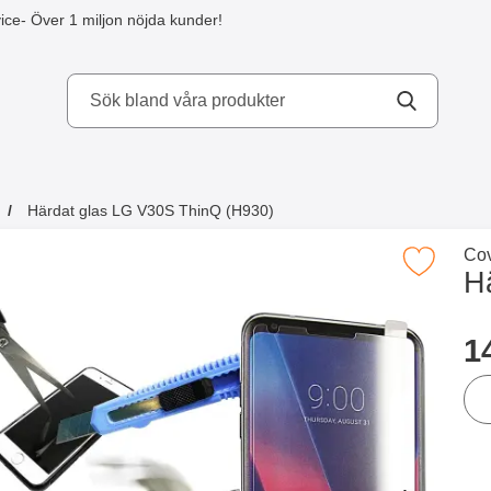
ice
- Över 1 miljon nöjda kunder!
kydd AB
Härdat glas LG V30S ThinQ (H930)
a köpte även
Gå 
Cov
Makera härdat glas LG V30S ThinQ (
H
Han
p
1
ant