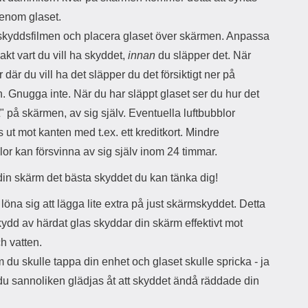
l
t
 genom glaset.
j
i
a
l
 skyddsfilmen och placera glaset över skärmen. Anpassa
n
l
kt vart du vill ha skyddet,
innan
du släpper det. När
d
f
e
l
r där du vill ha det släpper du det försiktigt ner på
f
e
 Gnugga inte. När du har släppt glaset ser du hur det
o
r
d
a
ut" på skärmen, av sig själv. Eventuella luftbubblor
r
o
ut mot kanten med t.ex. ett kreditkort. Mindre
a
l
lor kan försvinna av sig själv inom 24 timmar.
l
i
e
k
din skärm det bästa skyddet du kan tänka dig!
t
a
s
e
löna sig att lägga lite extra på just skärmskyddet. Detta
k
n
y
h
ydd av härdat glas skyddar din skärm effektivt mot
d
e
ch vatten.
d
t
a
e
du skulle tappa din enhet och glaset skulle spricka - ja
r
r
du sannoliken glädjas åt att skyddet ändå räddade din
d
.
i
L
n
a