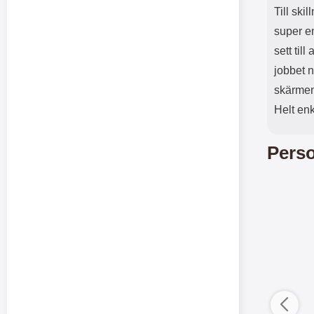
Till ski
super e
sett til
jobbet n
skärmen 
Helt enk
Perso