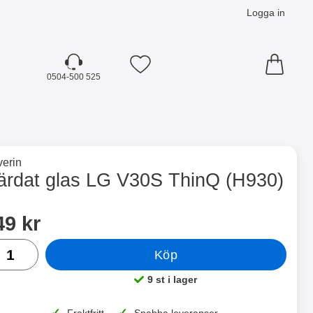
Logga in
Mina favoriter
0504-500 525
☓
till varumärkessidan för
erin
H930) som favorit
ärdat glas LG V30S ThinQ (H930)
dla denna produkt Härdat glas LG V30S ThinQ (H930)
ris
49 kr
al
Köp
9 st i lager
Tillgänglighet:
✓
✓