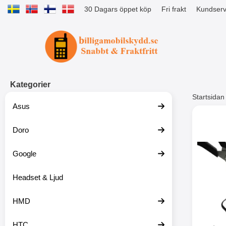
30 Dagars öppet köp
Fri frakt
Kundserv
Startsidan för Tibro Billiga Mobils
Kategorier
Startsidan
Asus
Andr
Doro
Google
Headset & Ljud
HMD
HTC